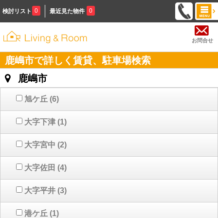
0
0
検討リスト
最近見た物件
お問合せ
鹿嶋市で詳しく賃貸、駐車場検索
鹿嶋市
旭ケ丘
(6)
大字下津
(1)
大字宮中
(2)
大字佐田
(4)
大字平井
(3)
港ケ丘
(1)