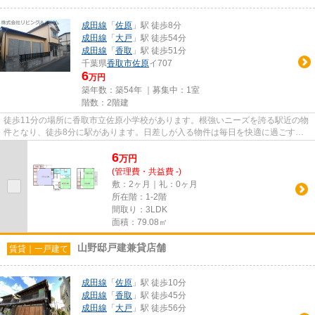
成田線
「
佐原
」駅 徒歩8分
成田線
「
大戸
」駅 徒歩54分
成田線
「
香取
」駅 徒歩51分
千葉県
香取市
佐原
イ707
6
万円
築年数：築54年 ｜募集中：
1室
階数：2階建
徒歩11分の場所に香取市立佐原小学校があります。根強いニーズを誇る駅近の物
件となり、徒歩8分に駅があります。日差しが入る物件は毎日を快適に過ごす事
ができる一戸建てです。遠くの...
6
万
円
(管理費・共益費 -)
敷：2ヶ月｜礼：0ヶ月
所在階：1-2階
間取り：3LDK
面積：79.08㎡
山野邸戸建兼貸店舗
賃貸｜一戸建て
成田線
「
佐原
」駅 徒歩10分
成田線
「
香取
」駅 徒歩45分
成田線
「
大戸
」駅 徒歩56分