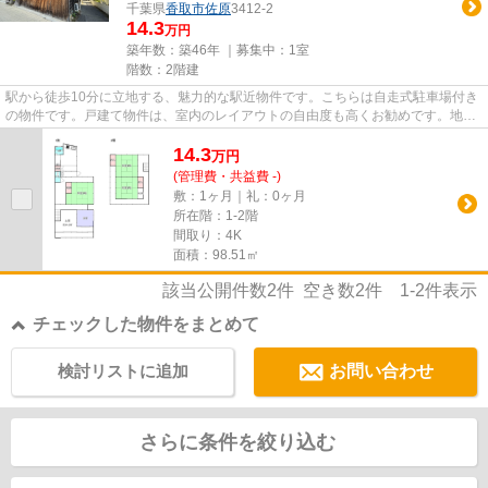
千葉県
香取市
佐原
3412-2
14.3
万円
築年数：築46年 ｜募集中：
1室
階数：2階建
駅から徒歩10分に立地する、魅力的な駅近物件です。こちらは自走式駐車場付き
の物件です。戸建て物件は、室内のレイアウトの自由度も高くお勧めです。地域
密着型の当社だからこそ、物...
14.3
万
円
(管理費・共益費 -)
敷：1ヶ月｜礼：0ヶ月
所在階：1-2階
間取り：4K
面積：98.51㎡
該当公開件数
2
件 空き数
2
件
1-2
件表示
チェックした物件をまとめて
検討リストに追加
お問い合わせ
さらに条件を絞り込む