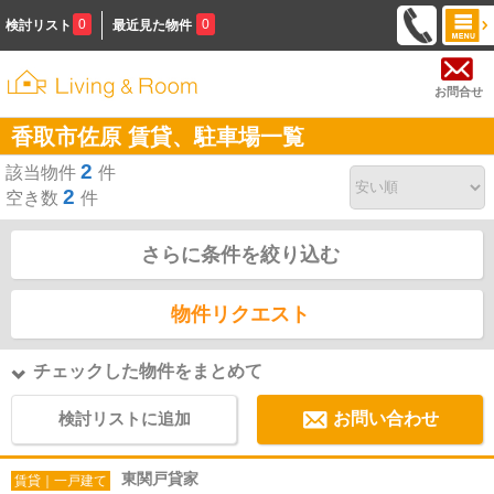
0
0
検討リスト
最近見た物件
お問合せ
香取市佐原 賃貸、駐車場一覧
2
該当物件
件
2
空き数
件
さらに条件を絞り込む
物件リクエスト
チェックした物件をまとめて
検討リストに追加
お問い合わせ
東関戸貸家
賃貸｜一戸建て