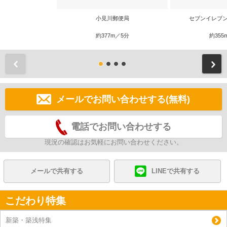
小見川郵便局
セブンイレブン
約377m／5分
約355
前
メールでお問い合わせする(無料)
電話でお問い合わせする
現況の確認はお気軽にお問い合わせください。
メールで共有する
LINEで共有する
こだわり特集
新築・築浅特集