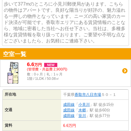
歩いて377mのところに小見川郵便局があります。こちら
の物件はアパートです。良好な陽当りが好評の、魅力溢れ
る一押しの物件となっています。ニーズの高い家賃のカー
ド決済が可能です。香取市エリアにある賃貸情報のことな
ら、地域に密着した当社へお任せ下さい。当社は、多種多
様な賃貸情報を取り扱っております。ご要望や不明な点な
どございましたら、お気軽にご連絡下さい。
空室一覧
6.6
万
円
NEW
(管理費・共益費 2,900円)
敷：0ヶ月｜礼：1ヶ月
1階 / 1LDK / 50.08㎡
所在地
千葉県
香取市
八日市場
５０－１
成田線
「
小見川
」駅 徒歩15分
交通
成田線
「
水郷
」駅 徒歩60分
成田線
「
笹川
」駅 徒歩77分
賃料
6.6万円