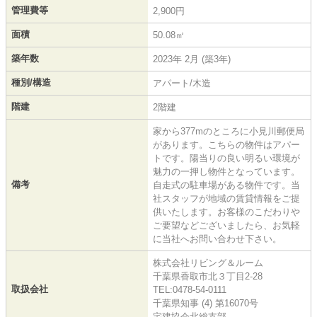
管理費等
2,900円
面積
50.08㎡
築年数
2023年 2月 (築3年)
種別/構造
アパート/木造
階建
2階建
家から377mのところに小見川郵便局
があります。こちらの物件はアパー
トです。陽当りの良い明るい環境が
魅力の一押し物件となっています。
備考
自走式の駐車場がある物件です。当
社スタッフが地域の賃貸情報をご提
供いたします。お客様のこだわりや
ご要望などございましたら、お気軽
に当社へお問い合わせ下さい。
株式会社リビング＆ルーム
千葉県香取市北３丁目2-28
取扱会社
TEL:0478-54-0111
千葉県知事 (4) 第16070号
宅建協会北総支部