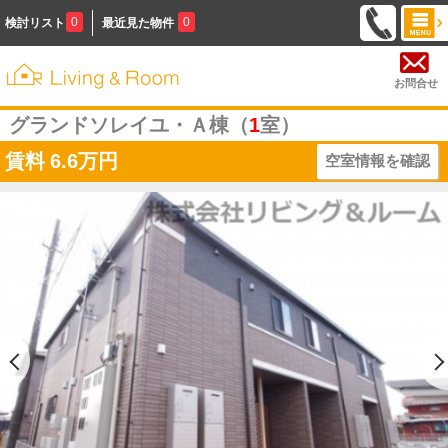
0
0
検討リスト
最近見た物件
お問合せ
グランドソレイユ・Ａ棟（
1
室）
賃料
6.6万円
空室情報を確認