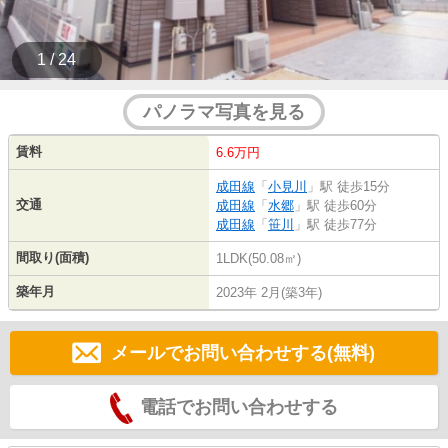
1 / 24
パノラマ写真を見る
賃料
6.6万円
成田線
「
小見川
」駅 徒歩15分
交通
成田線
「
水郷
」駅 徒歩60分
成田線
「
笹川
」駅 徒歩77分
間取り(面積)
1LDK(50.08㎡)
築年月
2023年 2月(築3年)
メールでお問い合わせする(無料)
電話でお問い合わせする