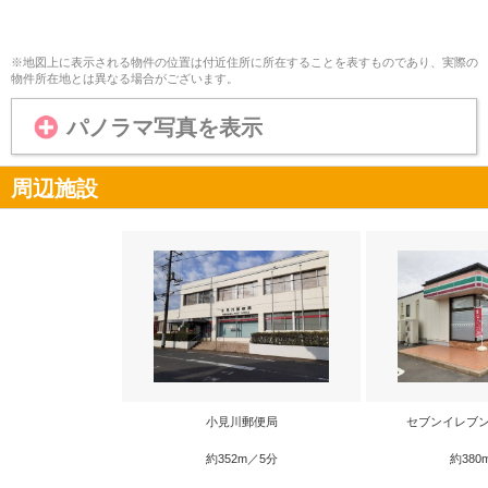
※地図上に表示される物件の位置は付近住所に所在することを表すものであり、実際の
物件所在地とは異なる場合がございます。
パノラマ写真を表示
周辺施設
小見川郵便局
セブンイレブン
約352m／5分
約380