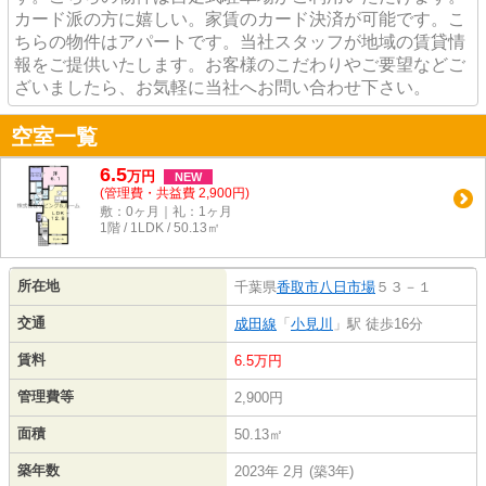
カード派の方に嬉しい。家賃のカード決済が可能です。こ
ちらの物件はアパートです。当社スタッフが地域の賃貸情
報をご提供いたします。お客様のこだわりやご要望などご
ざいましたら、お気軽に当社へお問い合わせ下さい。
空室一覧
6.5
万
円
NEW
(管理費・共益費 2,900円)
敷：0ヶ月｜礼：1ヶ月
1階 / 1LDK / 50.13㎡
所在地
千葉県
香取市
八日市場
５３－１
交通
成田線
「
小見川
」駅 徒歩16分
賃料
6.5万円
管理費等
2,900円
面積
50.13㎡
築年数
2023年 2月 (築3年)