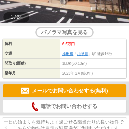
1 / 24
パノラマ写真を見る
賃料
6.5万円
交通
成田線
「
小見川
」駅 徒歩16分
間取り(面積)
1LDK(50.13㎡)
築年月
2023年 2月(築3年)
メールでお問い合わせする(無料)
電話でお問い合わせする
一日の始まりを気持ちよく過ごせる陽当たりの良い物件で
す。こちらの物件は自走式駐車場がご利用いただけます。