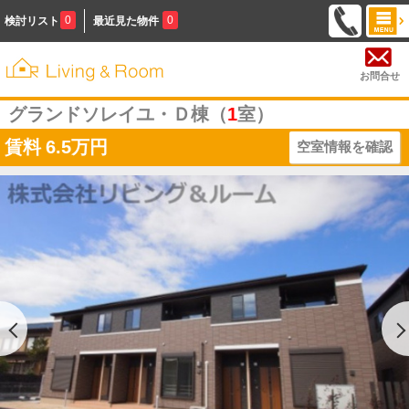
0
0
検討リスト
最近見た物件
お問合せ
グランドソレイユ・Ｄ棟（
1
室）
賃料
6.5万円
空室情報を確認