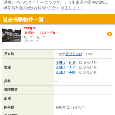
退去時のハウスクリーニング無し。1年未満の退去の際は
早期解約違約金(賃料3か月分）発生します。
過去掲載物件一覧
***
万円
(管理費・共益費 ***円)
敷：***｜礼：***
2階 / *** / ***
所在地
千葉県
香取市
佐原
イ1192
成田線
「
佐原
」駅 徒歩18分
交通
成田線
「
大戸
」駅 徒歩54分
成田線
「
香取
」駅 徒歩54分
賃料
-
管理費等
-
面積
-
築年数
1986年 2月 (築40年)