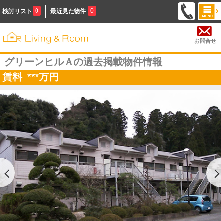
0
0
検討リスト
最近見た物件
お問合せ
グリーンヒルＡの過去掲載物件情報
賃料
***
万円