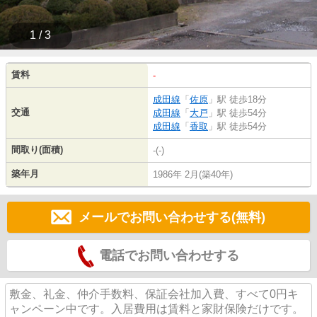
1 / 3
賃料
-
成田線
「
佐原
」駅 徒歩18分
交通
成田線
「
大戸
」駅 徒歩54分
成田線
「
香取
」駅 徒歩54分
間取り(面積)
-(-)
築年月
1986年 2月(築40年)
メールでお問い合わせする(無料)
電話でお問い合わせする
敷金、礼金、仲介手数料、保証会社加入費、すべて0円キ
ャンペーン中です。入居費用は賃料と家財保険だけです。