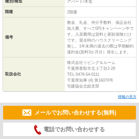
種別/構造
アパート/木造
階建
2階建
敷金、礼金、仲介手数料、保証会社
加入費、すべて0円キャンペーン中で
す。入居費用は賃料と家財保険だけ
備考
です。退去時のハウスクリーニング
無し。1年未満の退去の際は早期解約
違約金(賃料3か月分）発生します。
株式会社リビング＆ルーム
千葉県香取市北３丁目2-28
取扱会社
TEL:0478-54-0111
千葉県知事 (4) 第16070号
宅建協会北総支部
情報の見方
メールでお問い合わせする(無料)
電話でお問い合わせする