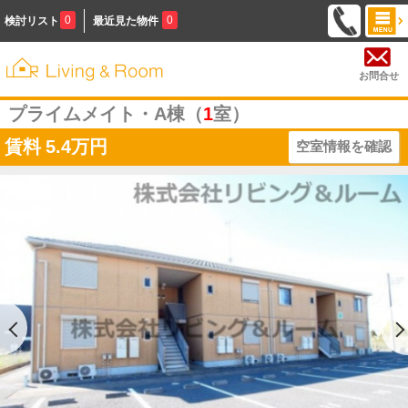
0
0
検討リスト
最近見た物件
お問合せ
プライムメイト・A棟（
1
室）
賃料
5.4万円
空室情報を確認