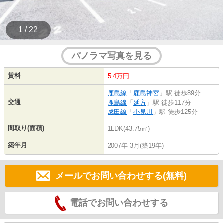
1 / 22
パノラマ写真を見る
賃料
5.4万円
鹿島線
「
鹿島神宮
」駅 徒歩89分
交通
鹿島線
「
延方
」駅 徒歩117分
成田線
「
小見川
」駅 徒歩125分
間取り(面積)
1LDK(43.75㎡)
築年月
2007年 3月(築19年)
メールでお問い合わせする(無料)
電話でお問い合わせする