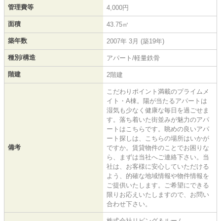
管理費等
4,000円
面積
43.75㎡
築年数
2007年 3月 (築19年)
種別/構造
アパート/軽量鉄骨
階建
2階建
こだわりポイント満載のプライムメ
イト・A棟。陽が当たるアパートは
湿気も少なく健康な毎日を過ごせま
す。落ち着いた街並みが魅力のアパ
ートはこちらです。眺めの良いアパ
ート探しは、こちらの場所はいかが
備考
ですか。賃貸物件のことでお困りな
ら、まずは当社へご連絡下さい。当
社は、お客様に安心していただける
よう、的確な地域情報や物件情報を
ご提供いたします。ご希望にできる
限りお応えいたしますので、お問い
合わせ下さい。
株式会社リビング＆ルーム