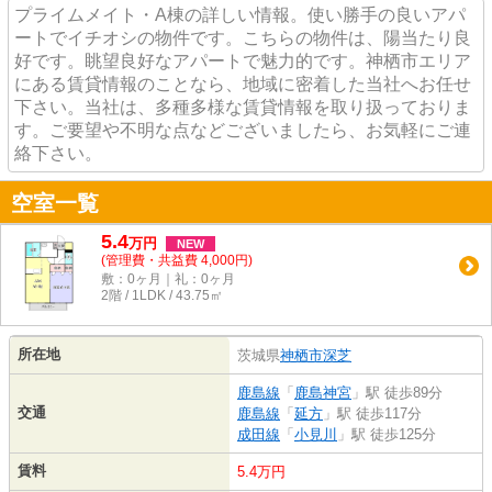
プライムメイト・A棟の詳しい情報。使い勝手の良いアパ
ートでイチオシの物件です。こちらの物件は、陽当たり良
好です。眺望良好なアパートで魅力的です。神栖市エリア
にある賃貸情報のことなら、地域に密着した当社へお任せ
下さい。当社は、多種多様な賃貸情報を取り扱っておりま
す。ご要望や不明な点などございましたら、お気軽にご連
絡下さい。
空室一覧
5.4
万
円
NEW
(管理費・共益費 4,000円)
敷：0ヶ月｜礼：0ヶ月
2階 / 1LDK / 43.75㎡
所在地
茨城県
神栖市
深芝
鹿島線
「
鹿島神宮
」駅 徒歩89分
交通
鹿島線
「
延方
」駅 徒歩117分
成田線
「
小見川
」駅 徒歩125分
賃料
5.4万円