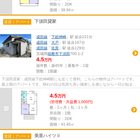
間取り：2DK
面積：38.94㎡
下須田貸家
賃貸｜アパート
成田線
「
下総神崎
」駅 徒歩221分
成田線
「
大戸
」駅 徒歩167分
成田線
「
佐原
」駅 徒歩129分
茨城県
稲敷市
下須田
700-1-2
4.5
万円
築年数：築45年 ｜募集中：
1室
階数：1階建
下須田貸家：成田線下総神崎駅にも近くて便利。こちらの物件はアパートです。
最上階のアパートです。晴れの日は気持ち良い陽射しを感じながら一日が始ま
る、魅力溢れる物件です。でき...
4.5
万
円
(管理費・共益費 1,000円)
敷：2ヶ月｜礼：1ヶ月
所在階：1階
間取り：2DK
面積：41.40㎡
美里ハイツⅡ
賃貸｜アパート