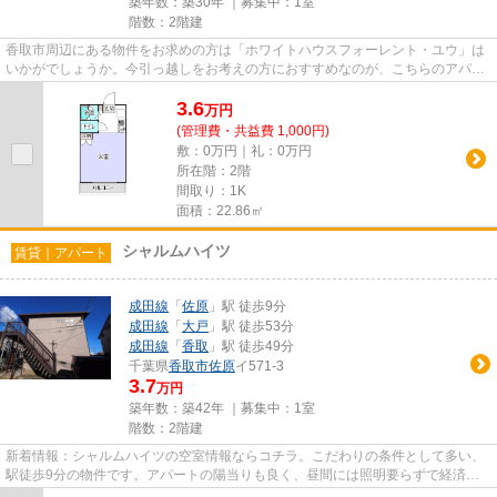
築年数：築30年 ｜募集中：
1室
階数：2階建
香取市周辺にある物件をお求めの方は「ホワイトハウスフォーレント・ユウ」は
いかがでしょうか。今引っ越しをお考えの方におすすめなのが、こちらのアパー
トです。車の出し入れも簡単...
3.6
万
円
(管理費・共益費 1,000円)
敷：0万円｜礼：0万円
所在階：2階
間取り：1K
面積：22.86㎡
シャルムハイツ
賃貸｜アパート
成田線
「
佐原
」駅 徒歩9分
成田線
「
大戸
」駅 徒歩53分
成田線
「
香取
」駅 徒歩49分
千葉県
香取市
佐原
イ571-3
3.7
万円
築年数：築42年 ｜募集中：
1室
階数：2階建
新着情報：シャルムハイツの空室情報ならコチラ。こだわりの条件として多い、
駅徒歩9分の物件です。アパートの陽当りも良く、昼間には照明要らずで経済的
です。こちらの物件はアパート...