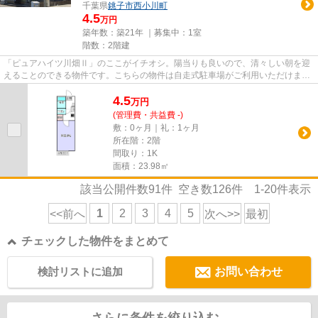
千葉県
銚子市
西小川町
4.5
万円
築年数：築21年 ｜募集中：
1室
階数：2階建
「ピュアハイツ川畑Ⅱ」のここがイチオシ。陽当りも良いので、清々しい朝を迎
えることのできる物件です。こちらの物件は自走式駐車場がご利用いただけま
す。行き先や用途によって2つの...
4.5
万
円
(管理費・共益費 -)
敷：0ヶ月｜礼：1ヶ月
所在階：2階
間取り：1K
面積：23.98㎡
該当公開件数
91
件 空き数
126
件
1-20
件表示
1
2
3
4
5
<<前へ
次へ>>
最初
チェックした物件をまとめて
検討リストに追加
お問い合わせ