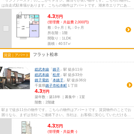
「サンファースト」のここがイチオシ。陽当りが良い物件です。こちらの物件に
は自走式駐車場があります。こちらの物件はアパートです。潮来市エリアにある
賃貸情報のことなら、地域に...
4.3
万
円
(管理費・共益費 2,000円)
敷：0ヶ月｜礼：0ヶ月
所在階：1階
間取り：1LDK
面積：40.57㎡
フラット松本
賃貸｜アパート
総武本線
「
銚子
」駅 徒歩11分
総武本線
「
松岸
」駅 徒歩33分
銚子電鉄
「
本銚子
」駅 徒歩36分
千葉県
銚子市
松本町
１丁目
4.3
万円
築年数：築18年 ｜募集中：
1室
階数：2階建
駅まで徒歩11分の物件です。こちらの物件はアパートです。賃貸物件のことでお
困りなら、まずは当社へご連絡下さい。当社は、お客様に安心していただけるよ
う、的確な地域情報や物件情...
4.3
万
円
(管理費・共益費 -)