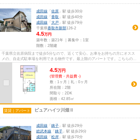
成田線
「
佐原
」駅 徒歩30分
成田線
「
香取
」駅 徒歩40分
成田線
「
大戸
」駅 徒歩79分
千葉県
香取市
新部
126-2
4.5
万円
築年数：築21年 ｜募集中：
1室
階数：2階建
千葉県立佐原病院まで徒歩5分なので、近くて安心。お車をお持ちの方にオスス
メの、自走式駐車場を利用できる物件です。最上階のアパートです。こちらの物
件はアパートです。賃貸物件を...
4.5
万
円
(管理費・共益費 -)
敷：1ヶ月｜礼：0ヶ月
所在階：2階
間取り：2DK
面積：42.85㎡
ピュアハイツ川畑Ⅱ
賃貸｜アパート
成田線
「
銚子
」駅 徒歩29分
総武本線
「
銚子
」駅 徒歩29分
成田線
「
松岸
」駅 徒歩70分