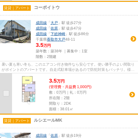
コーポイトウ
賃貸｜アパート
成田線
「
大戸
」駅 徒歩27分
成田線
「
佐原
」駅 徒歩47分
成田線
「
下総神崎
」駅 徒歩86分
千葉県
香取市
大戸
48-11
3.5
万円
築年数：築38年 ｜募集中：
1室
階数：2階建
暑い夏も寒い冬も、このエアコン付き物件なら安心です。使い勝手のよい間取り
がポイントのアパートです。自走式駐車場があるので防犯対策もバッチリ。様々
な条件の中でもニーズの高い...
3.5
万
円
(管理費・共益費 1,000円)
敷：0万円｜礼：0万円
所在階：2階
間取り：2DK
面積：38.01㎡
ルシエールMK
賃貸｜アパート
成田線
「
佐原
」駅 徒歩19分