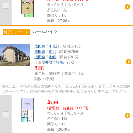
敷：0ヶ月｜礼：0ヶ月
所在階：2階
間取り：1K
面積：27.08㎡
ルームハイツ
賃貸｜アパート
成田線
「
小見川
」駅 徒歩10分
成田線
「
笹川
」駅 徒歩76分
成田線
「
水郷
」駅 徒歩81分
千葉県
香取市
羽根川
90-2
3
万円
築年数：築28年 ｜募集中：
1室
階数：2階建
根強いニーズを誇る駅近の物件となり、徒歩10分に駅があります。こちらの物件
はアパートです。条件の中からご希望の物件が見つからない場合は、当社スタッ
フまでお気軽にお尋ねくださ...
3
万
円
(管理費・共益費 2,000円)
敷：0ヶ月｜礼：0ヶ月
所在階：1階
間取り：1K
面積：26.49㎡