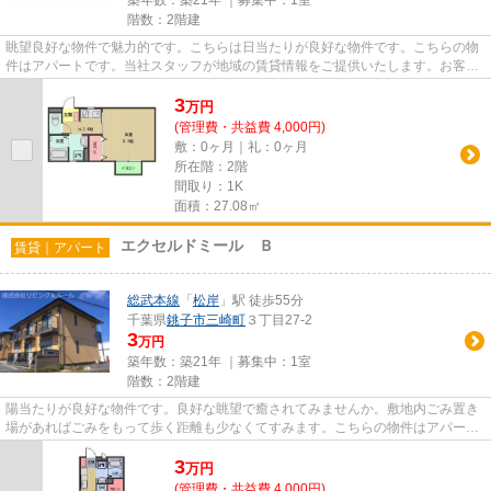
築年数：築21年 ｜募集中：
1室
階数：2階建
眺望良好な物件で魅力的です。こちらは日当たりが良好な物件です。こちらの物
件はアパートです。当社スタッフが地域の賃貸情報をご提供いたします。お客様
のこだわりやご要望などござ...
3
万
円
(管理費・共益費 4,000円)
敷：0ヶ月｜礼：0ヶ月
所在階：2階
間取り：1K
面積：27.08㎡
エクセルドミール Ｂ
賃貸｜アパート
総武本線
「
松岸
」駅 徒歩55分
千葉県
銚子市
三崎町
３丁目27-2
3
万円
築年数：築21年 ｜募集中：
1室
階数：2階建
陽当たりが良好な物件です。良好な眺望で癒されてみませんか。敷地内ごみ置き
場があればごみをもって歩く距離も少なくてすみます。こちらの物件はアパート
です。銚子市エリアにある賃...
3
万
円
(管理費・共益費 4,000円)