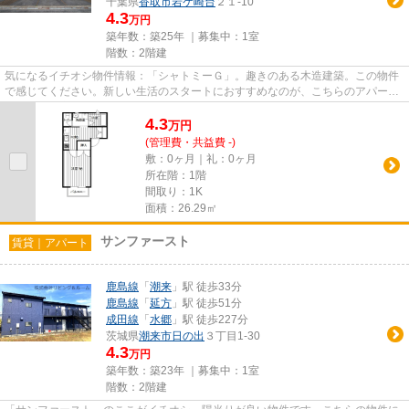
千葉県
香取市
岩ケ崎台
２１-10
4.3
万円
築年数：築25年 ｜募集中：
1室
階数：2階建
気になるイチオシ物件情報：「シャトミーＧ」。趣きのある木造建築。この物件
で感じてください。新しい生活のスタートにおすすめなのが、こちらのアパート
です。香取市の賃貸情報を豊...
4.3
万
円
(管理費・共益費 -)
敷：0ヶ月｜礼：0ヶ月
所在階：1階
間取り：1K
面積：26.29㎡
サンファースト
賃貸｜アパート
鹿島線
「
潮来
」駅 徒歩33分
鹿島線
「
延方
」駅 徒歩51分
成田線
「
水郷
」駅 徒歩227分
茨城県
潮来市
日の出
３丁目1-30
4.3
万円
築年数：築23年 ｜募集中：
1室
階数：2階建