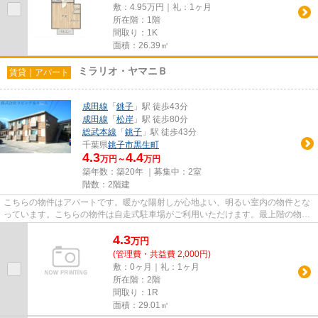
敷：4.95万円｜礼：1ヶ月
所在階：1階
間取り：1K
面積：26.39㎡
ミラリオ・ヤマニＢ
賃貸｜アパート
成田線
「
銚子
」駅 徒歩43分
成田線
「
松岸
」駅 徒歩80分
総武本線
「
銚子
」駅 徒歩43分
千葉県
銚子市
黒生町
4.3
4.4
万円～
万円
築年数：築20年 ｜募集中：
2室
階数：2階建
こちらの物件はアパートです。暖かな陽射しが心地よい、明るい室内の物件とな
っています。こちらの物件は自走式駐車場がご利用いただけます。最上階の物件
です。できるだけ早めに不動...
4.3
万
円
(管理費・共益費 2,000円)
敷：0ヶ月｜礼：1ヶ月
所在階：2階
間取り：1R
面積：29.01㎡