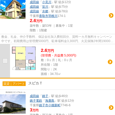
成田線
「
小見川
」駅 徒歩12分
成田線
「
笹川
」駅 徒歩75分
成田線
「
水郷
」駅 徒歩78分
千葉県
香取市
羽根川
174-1
2.6
万円
築年数：築53年 ｜募集中：
1室
階数：1階建
敷金、礼金、仲介手数料、保証会社加入費初回分、賃料一カ月無料キャンペーン
中です。初期費用は管理費5000円、駐車場料金3,300円、火災保険2年間19000円
です。毎年保証継続料金13000...
2.6
万
円
(管理費・共益費 5,000円)
敷：0ヶ月｜礼：0ヶ月
所在階：1階
間取り：2K
面積：34.70㎡
スピカＴ
賃貸｜アパート
成田線
「
銚子
」駅 徒歩46分
銚子電鉄
「
海鹿島
」駅 徒歩12分
千葉県
銚子市
小畑新町
7746-6
3
万円