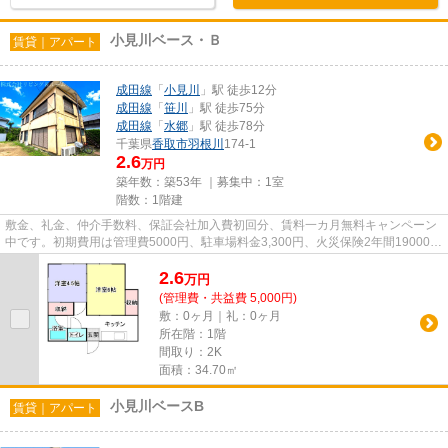
小見川ベース・Ｂ
賃貸｜アパート
成田線
「
小見川
」駅 徒歩12分
成田線
「
笹川
」駅 徒歩75分
成田線
「
水郷
」駅 徒歩78分
千葉県
香取市
羽根川
174-1
2.6
万円
築年数：築53年 ｜募集中：
1室
階数：1階建
敷金、礼金、仲介手数料、保証会社加入費初回分、賃料一カ月無料キャンペーン
中です。初期費用は管理費5000円、駐車場料金3,300円、火災保険2年間19000円
です。毎年保証継続料金13000...
2.6
万
円
(管理費・共益費 5,000円)
敷：0ヶ月｜礼：0ヶ月
所在階：1階
間取り：2K
面積：34.70㎡
小見川ベースB
賃貸｜アパート