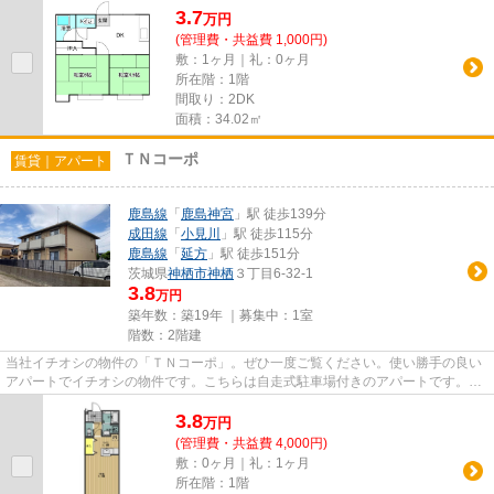
3.7
万
円
(管理費・共益費 1,000円)
敷：1ヶ月｜礼：0ヶ月
所在階：1階
間取り：2DK
面積：34.02㎡
ＴＮコーポ
賃貸｜アパート
鹿島線
「
鹿島神宮
」駅 徒歩139分
成田線
「
小見川
」駅 徒歩115分
鹿島線
「
延方
」駅 徒歩151分
茨城県
神栖市
神栖
３丁目6-32-1
3.8
万円
築年数：築19年 ｜募集中：
1室
階数：2階建
当社イチオシの物件の「ＴＮコーポ」。ぜひ一度ご覧ください。使い勝手の良い
アパートでイチオシの物件です。こちらは自走式駐車場付きのアパートです。陽
当りも良いので、清々しい朝...
3.8
万
円
(管理費・共益費 4,000円)
敷：0ヶ月｜礼：1ヶ月
所在階：1階