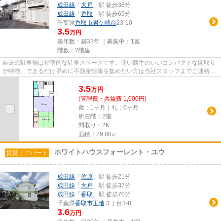
成田線
「
大戸
」駅 徒歩38分
成田線
「
香取
」駅 徒歩69分
千葉県
香取市
岩ケ崎台
23-10
3.5
万円
築年数：築33年 ｜募集中：
1室
階数：2階建
自走式駐車場は効率的な駐車スペースです。使い勝手のいいコンパクトな間取り
が特徴。できるだけ早めに不動産情報を集めたい方は当社スタッフまでご連絡く
ださい。地域の不動産情報を...
3.5
万
円
(管理費・共益費 1,000円)
敷：1ヶ月｜礼：0ヶ月
所在階：2階
間取り：2K
面積：29.80㎡
ホワイトハウスフォーレント・ユウ
賃貸｜アパート
成田線
「
佐原
」駅 徒歩21分
成田線
「
大戸
」駅 徒歩37分
成田線
「
香取
」駅 徒歩70分
千葉県
香取市
玉造
３丁目3-8
3.6
万円