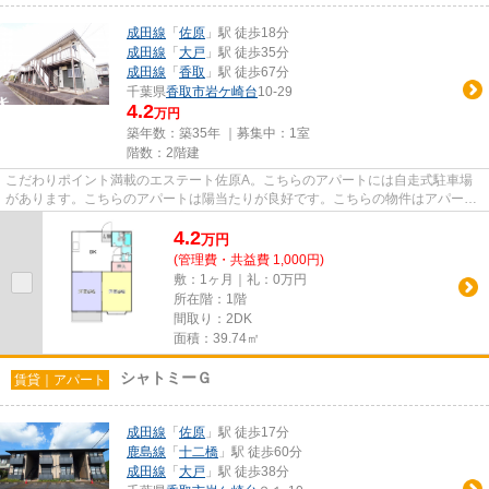
成田線
「
佐原
」駅 徒歩18分
成田線
「
大戸
」駅 徒歩35分
成田線
「
香取
」駅 徒歩67分
千葉県
香取市
岩ケ崎台
10-29
4.2
万円
築年数：築35年 ｜募集中：
1室
階数：2階建
こだわりポイント満載のエステート佐原A。こちらのアパートには自走式駐車場
があります。こちらのアパートは陽当たりが良好です。こちらの物件はアパート
です。できるだけ早めに不動産...
4.2
万
円
(管理費・共益費 1,000円)
敷：1ヶ月｜礼：0万円
所在階：1階
間取り：2DK
面積：39.74㎡
シャトミーＧ
賃貸｜アパート
成田線
「
佐原
」駅 徒歩17分
鹿島線
「
十二橋
」駅 徒歩60分
成田線
「
大戸
」駅 徒歩38分