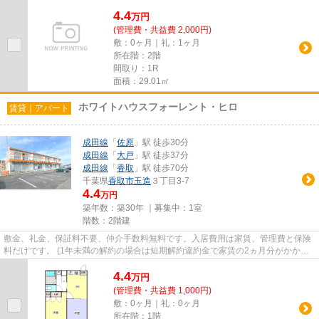
4.4
万
円
(管理費・共益費 2,000円)
敷：0ヶ月｜礼：1ヶ月
所在階：2階
間取り：1R
面積：29.01㎡
ホワイトハウスフォーレント・ヒロ
賃貸｜アパート
成田線
「
佐原
」駅 徒歩30分
成田線
「
大戸
」駅 徒歩37分
成田線
「
香取
」駅 徒歩70分
千葉県
香取市
玉造
３丁目3-7
4.4
万円
築年数：築30年 ｜募集中：
1室
階数：2階建
敷金、礼金、保証料不要、仲介手数料無料です。入居費用は家賃、管理費と保険
料だけです。 (1年未満の解約の場合は短期解約違約金で家賃の2ヵ月分がかかり
ます。) 退去時のハウスクリ...
4.4
万
円
(管理費・共益費 1,000円)
敷：0ヶ月｜礼：0ヶ月
所在階：1階