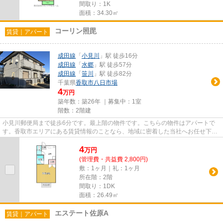
間取り：1K
面積：34.30㎡
コーリン照毘
賃貸｜アパート
成田線
「
小見川
」駅 徒歩16分
成田線
「
水郷
」駅 徒歩57分
成田線
「
笹川
」駅 徒歩82分
千葉県
香取市
八日市場
4
万円
築年数：築26年 ｜募集中：
1室
階数：2階建
小見川郵便局まで徒歩6分です。最上階の物件です。こちらの物件はアパートで
す。香取市エリアにある賃貸情報のことなら、地域に密着した当社へお任せ下さ
い。当社は、多種多様な賃貸情...
4
万
円
(管理費・共益費 2,800円)
敷：1ヶ月｜礼：1ヶ月
所在階：2階
間取り：1DK
面積：26.49㎡
エステート佐原A
賃貸｜アパート