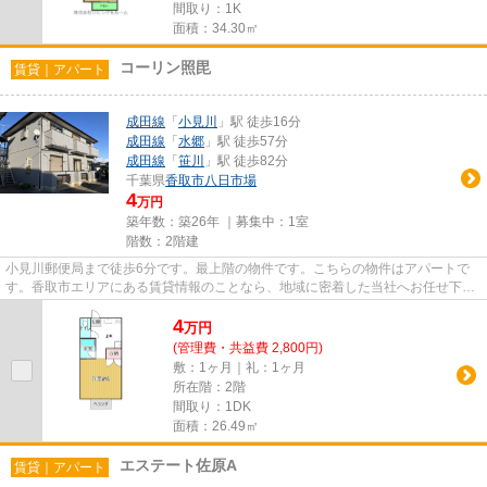
間取り：1K
面積：34.30㎡
コーリン照毘
賃貸｜アパート
成田線
「
小見川
」駅 徒歩16分
成田線
「
水郷
」駅 徒歩57分
成田線
「
笹川
」駅 徒歩82分
千葉県
香取市
八日市場
4
万円
築年数：築26年 ｜募集中：
1室
階数：2階建
小見川郵便局まで徒歩6分です。最上階の物件です。こちらの物件はアパートで
す。香取市エリアにある賃貸情報のことなら、地域に密着した当社へお任せ下さ
い。当社は、多種多様な賃貸情...
4
万
円
(管理費・共益費 2,800円)
敷：1ヶ月｜礼：1ヶ月
所在階：2階
間取り：1DK
面積：26.49㎡
エステート佐原A
賃貸｜アパート