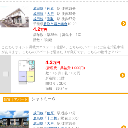
成田線
「
佐原
」駅 徒歩18分
成田線
「
大戸
」駅 徒歩35分
成田線
「
香取
」駅 徒歩67分
千葉県
香取市
岩ケ崎台
10-29
4.2
万円
築年数：築35年 ｜募集中：
1室
階数：2階建
こだわりポイント満載のエステート佐原A。こちらのアパートには自走式駐車場
があります。こちらのアパートは陽当たりが良好です。こちらの物件はアパート
です。できるだけ早めに不動産...
4.2
万
円
(管理費・共益費 1,000円)
敷：1ヶ月｜礼：0万円
所在階：1階
間取り：2DK
面積：39.74㎡
シャトミーＧ
賃貸｜アパート
成田線
「
佐原
」駅 徒歩17分
鹿島線
「
十二橋
」駅 徒歩60分
成田線
「
大戸
」駅 徒歩38分