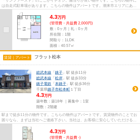
「サンファースト」のここがイチオシ。陽当りが良い物件です。こちらの物件に
は自走式駐車場があります。こちらの物件はアパートです。潮来市エリアにある
賃貸情報のことなら、地域に...
4.3
万
円
(管理費・共益費 2,000円)
敷：0ヶ月｜礼：0ヶ月
所在階：1階
間取り：1LDK
面積：40.57㎡
フラット松本
賃貸｜アパート
総武本線
「
銚子
」駅 徒歩11分
総武本線
「
松岸
」駅 徒歩33分
銚子電鉄
「
本銚子
」駅 徒歩36分
千葉県
銚子市
松本町
１丁目
4.3
万円
築年数：築18年 ｜募集中：
1室
階数：2階建
駅まで徒歩11分の物件です。こちらの物件はアパートです。賃貸物件のことでお
困りなら、まずは当社へご連絡下さい。当社は、お客様に安心していただけるよ
う、的確な地域情報や物件情...
4.3
万
円
(管理費・共益費 -)