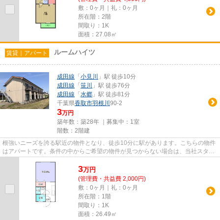
敷：0ヶ月｜礼：0ヶ月
所在階：2階
間取り：1K
面積：27.08㎡
ルームハイツ
賃貸｜アパート
成田線
「
小見川
」駅 徒歩10分
成田線
「
笹川
」駅 徒歩76分
成田線
「
水郷
」駅 徒歩81分
千葉県
香取市
羽根川
90-2
3
万円
築年数：築28年 ｜募集中：
1室
階数：2階建
根強いニーズを誇る駅近の物件となり、徒歩10分に駅があります。こちらの物件
はアパートです。条件の中からご希望の物件が見つからない場合は、当社スタッ
フまでお気軽にお尋ねくださ...
3
万
円
(管理費・共益費 2,000円)
敷：0ヶ月｜礼：0ヶ月
所在階：1階
間取り：1K
面積：26.49㎡