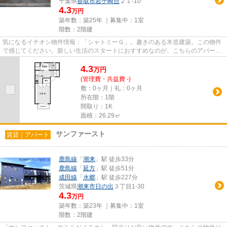
千葉県
香取市
岩ケ崎台
２１-10
4.3
万円
築年数：築25年 ｜募集中：
1室
階数：2階建
気になるイチオシ物件情報：「シャトミーＧ」。趣きのある木造建築。この物件
で感じてください。新しい生活のスタートにおすすめなのが、こちらのアパート
です。香取市の賃貸情報を豊...
4.3
万
円
(管理費・共益費 -)
敷：0ヶ月｜礼：0ヶ月
所在階：1階
間取り：1K
面積：26.29㎡
サンファースト
賃貸｜アパート
鹿島線
「
潮来
」駅 徒歩33分
鹿島線
「
延方
」駅 徒歩51分
成田線
「
水郷
」駅 徒歩227分
茨城県
潮来市
日の出
３丁目1-30
4.3
万円
築年数：築23年 ｜募集中：
1室
階数：2階建