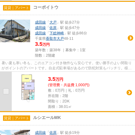
コーポイトウ
賃貸｜アパート
成田線
「
大戸
」駅 徒歩27分
成田線
「
佐原
」駅 徒歩47分
成田線
「
下総神崎
」駅 徒歩86分
千葉県
香取市
大戸
48-11
3.5
万円
築年数：築38年 ｜募集中：
1室
階数：2階建
暑い夏も寒い冬も、このエアコン付き物件なら安心です。使い勝手のよい間取り
がポイントのアパートです。自走式駐車場があるので防犯対策もバッチリ。様々
な条件の中でもニーズの高い...
3.5
万
円
(管理費・共益費 1,000円)
敷：0万円｜礼：0万円
所在階：2階
間取り：2DK
面積：38.01㎡
ルシエールMK
賃貸｜アパート
成田線
「
佐原
」駅 徒歩19分