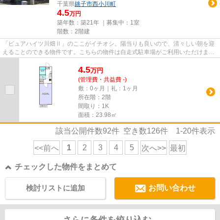
千葉県
銚子市
西小川町
4.5
万円
築年数：築21年 ｜募集中：
1室
階数：2階建
「ピュアハイツ川畑Ⅱ」のここがイチオシ。陽当りも良いので、清々しい朝を迎
えることのできる物件です。こちらの物件は自走式駐車場がご利用いただけま
す。行き先や用途によって2つの...
4.5
万
円
(管理費・共益費 -)
敷：0ヶ月｜礼：1ヶ月
所在階：2階
間取り：1K
面積：23.98㎡
該当公開件数
92
件 空き数
126
件
1-20
件表示
1
2
3
4
5
<<前へ
次へ>>
最初
チェックした物件をまとめて
検討リストに追加
お問い合わせ