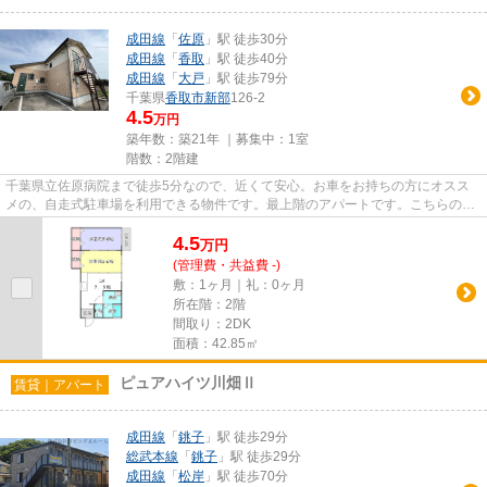
成田線
「
佐原
」駅 徒歩30分
成田線
「
香取
」駅 徒歩40分
成田線
「
大戸
」駅 徒歩79分
千葉県
香取市
新部
126-2
4.5
万円
築年数：築21年 ｜募集中：
1室
階数：2階建
千葉県立佐原病院まで徒歩5分なので、近くて安心。お車をお持ちの方にオスス
メの、自走式駐車場を利用できる物件です。最上階のアパートです。こちらの物
件はアパートです。賃貸物件を...
4.5
万
円
(管理費・共益費 -)
敷：1ヶ月｜礼：0ヶ月
所在階：2階
間取り：2DK
面積：42.85㎡
ピュアハイツ川畑Ⅱ
賃貸｜アパート
成田線
「
銚子
」駅 徒歩29分
総武本線
「
銚子
」駅 徒歩29分
成田線
「
松岸
」駅 徒歩70分