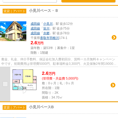
小見川ベース・Ｂ
賃貸｜アパート
成田線
「
小見川
」駅 徒歩12分
成田線
「
笹川
」駅 徒歩75分
成田線
「
水郷
」駅 徒歩78分
千葉県
香取市
羽根川
174-1
2.6
万円
築年数：築53年 ｜募集中：
1室
階数：1階建
敷金、礼金、仲介手数料、保証会社加入費初回分、賃料一カ月無料キャンペーン
中です。初期費用は管理費5000円、駐車場料金3,300円、火災保険2年間19000円
です。毎年保証継続料金13000...
2.6
万
円
(管理費・共益費 5,000円)
敷：0ヶ月｜礼：0ヶ月
所在階：1階
間取り：2K
面積：34.70㎡
小見川ベースB
賃貸｜アパート