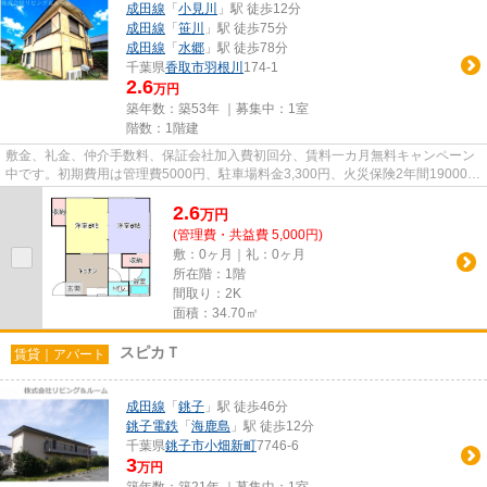
成田線
「
小見川
」駅 徒歩12分
成田線
「
笹川
」駅 徒歩75分
成田線
「
水郷
」駅 徒歩78分
千葉県
香取市
羽根川
174-1
2.6
万円
築年数：築53年 ｜募集中：
1室
階数：1階建
敷金、礼金、仲介手数料、保証会社加入費初回分、賃料一カ月無料キャンペーン
中です。初期費用は管理費5000円、駐車場料金3,300円、火災保険2年間19000円
です。毎年保証継続料金13000...
2.6
万
円
(管理費・共益費 5,000円)
敷：0ヶ月｜礼：0ヶ月
所在階：1階
間取り：2K
面積：34.70㎡
スピカＴ
賃貸｜アパート
成田線
「
銚子
」駅 徒歩46分
銚子電鉄
「
海鹿島
」駅 徒歩12分
千葉県
銚子市
小畑新町
7746-6
3
万円