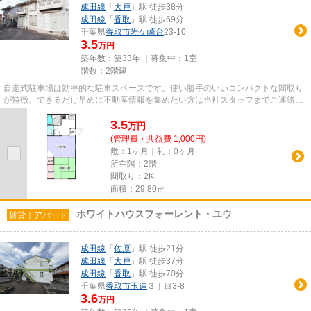
成田線
「
大戸
」駅 徒歩38分
成田線
「
香取
」駅 徒歩69分
千葉県
香取市
岩ケ崎台
23-10
3.5
万円
築年数：築33年 ｜募集中：
1室
階数：2階建
自走式駐車場は効率的な駐車スペースです。使い勝手のいいコンパクトな間取り
が特徴。できるだけ早めに不動産情報を集めたい方は当社スタッフまでご連絡く
ださい。地域の不動産情報を...
3.5
万
円
(管理費・共益費 1,000円)
敷：1ヶ月｜礼：0ヶ月
所在階：2階
間取り：2K
面積：29.80㎡
ホワイトハウスフォーレント・ユウ
賃貸｜アパート
成田線
「
佐原
」駅 徒歩21分
成田線
「
大戸
」駅 徒歩37分
成田線
「
香取
」駅 徒歩70分
千葉県
香取市
玉造
３丁目3-8
3.6
万円