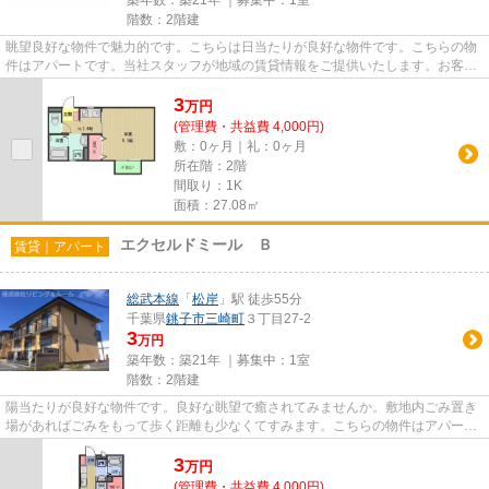
築年数：築21年 ｜募集中：
1室
階数：2階建
眺望良好な物件で魅力的です。こちらは日当たりが良好な物件です。こちらの物
件はアパートです。当社スタッフが地域の賃貸情報をご提供いたします。お客様
のこだわりやご要望などござ...
3
万
円
(管理費・共益費 4,000円)
敷：0ヶ月｜礼：0ヶ月
所在階：2階
間取り：1K
面積：27.08㎡
エクセルドミール Ｂ
賃貸｜アパート
総武本線
「
松岸
」駅 徒歩55分
千葉県
銚子市
三崎町
３丁目27-2
3
万円
築年数：築21年 ｜募集中：
1室
階数：2階建
陽当たりが良好な物件です。良好な眺望で癒されてみませんか。敷地内ごみ置き
場があればごみをもって歩く距離も少なくてすみます。こちらの物件はアパート
です。銚子市エリアにある賃...
3
万
円
(管理費・共益費 4,000円)