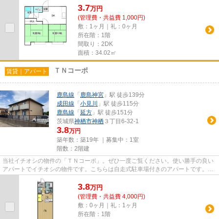
3.7
万
円
(管理費・共益費 1,000円)
敷：1ヶ月｜礼：0ヶ月
所在階：1階
間取り：2DK
面積：34.02㎡
ＴＮコーポ
賃貸｜アパート
鹿島線
「
鹿島神宮
」駅 徒歩139分
成田線
「
小見川
」駅 徒歩115分
鹿島線
「
延方
」駅 徒歩151分
茨城県
神栖市
神栖
３丁目6-32-1
3.8
万円
築年数：築19年 ｜募集中：
1室
階数：2階建
当社イチオシの物件の「ＴＮコーポ」。ぜひ一度ご覧ください。使い勝手の良い
アパートでイチオシの物件です。こちらは自走式駐車場付きのアパートです。陽
当りも良いので、清々しい朝...
3.8
万
円
(管理費・共益費 4,000円)
敷：0ヶ月｜礼：1ヶ月
所在階：1階