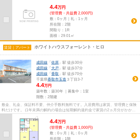
4.4
万
円
(管理費・共益費 2,000円)
敷：0ヶ月｜礼：1ヶ月
所在階：2階
間取り：1R
面積：29.01㎡
ホワイトハウスフォーレント・ヒロ
賃貸｜アパート
成田線
「
佐原
」駅 徒歩30分
成田線
「
大戸
」駅 徒歩37分
成田線
「
香取
」駅 徒歩70分
千葉県
香取市
玉造
３丁目3-7
4.4
万円
築年数：築30年 ｜募集中：
1室
階数：2階建
敷金、礼金、保証料不要、仲介手数料無料です。入居費用は家賃、管理費と保険
料だけです。 (1年未満の解約の場合は短期解約違約金で家賃の2ヵ月分がかかり
ます。) 退去時のハウスクリ...
4.4
万
円
(管理費・共益費 1,000円)
敷：0ヶ月｜礼：0ヶ月
所在階：1階