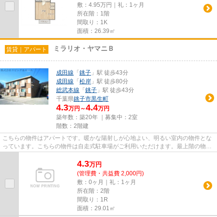
敷：4.95万円｜礼：1ヶ月
所在階：1階
間取り：1K
面積：26.39㎡
ミラリオ・ヤマニＢ
賃貸｜アパート
成田線
「
銚子
」駅 徒歩43分
成田線
「
松岸
」駅 徒歩80分
総武本線
「
銚子
」駅 徒歩43分
千葉県
銚子市
黒生町
4.3
4.4
万円～
万円
築年数：築20年 ｜募集中：
2室
階数：2階建
こちらの物件はアパートです。暖かな陽射しが心地よい、明るい室内の物件とな
っています。こちらの物件は自走式駐車場がご利用いただけます。最上階の物件
です。できるだけ早めに不動...
4.3
万
円
(管理費・共益費 2,000円)
敷：0ヶ月｜礼：1ヶ月
所在階：2階
間取り：1R
面積：29.01㎡