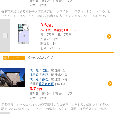
築年数：築30年 ｜募集中：
1室
階数：2階建
香取市周辺にある物件をお求めの方は「ホワイトハウスフォーレント・ユウ」は
いかがでしょうか。今引っ越しをお考えの方におすすめなのが、こちらのアパー
トです。車の出し入れも簡単...
3.6
万
円
(管理費・共益費 1,000円)
敷：0万円｜礼：0万円
所在階：2階
間取り：1K
面積：22.86㎡
シャルムハイツ
賃貸｜アパート
成田線
「
佐原
」駅 徒歩9分
成田線
「
大戸
」駅 徒歩53分
成田線
「
香取
」駅 徒歩49分
千葉県
香取市
佐原
イ571-3
3.7
万円
築年数：築42年 ｜募集中：
1室
階数：2階建
新着情報：シャルムハイツの空室情報ならコチラ。こだわりの条件として多い、
駅徒歩9分の物件です。アパートの陽当りも良く、昼間には照明要らずで経済的
です。こちらの物件はアパート...