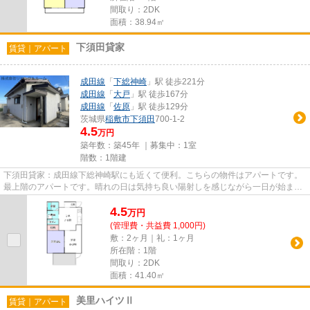
間取り：2DK
面積：38.94㎡
下須田貸家
賃貸｜アパート
成田線
「
下総神崎
」駅 徒歩221分
成田線
「
大戸
」駅 徒歩167分
成田線
「
佐原
」駅 徒歩129分
茨城県
稲敷市
下須田
700-1-2
4.5
万円
築年数：築45年 ｜募集中：
1室
階数：1階建
下須田貸家：成田線下総神崎駅にも近くて便利。こちらの物件はアパートです。
最上階のアパートです。晴れの日は気持ち良い陽射しを感じながら一日が始ま
る、魅力溢れる物件です。でき...
4.5
万
円
(管理費・共益費 1,000円)
敷：2ヶ月｜礼：1ヶ月
所在階：1階
間取り：2DK
面積：41.40㎡
美里ハイツⅡ
賃貸｜アパート