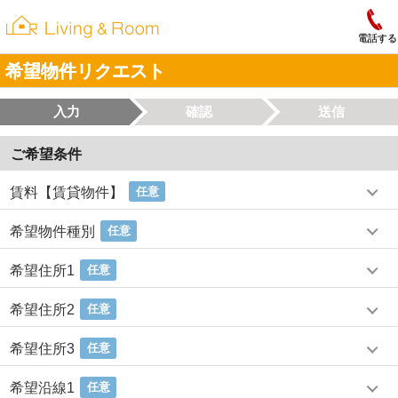
電話する
希望物件リクエスト
入力
確認
送信
ご希望条件
賃料【賃貸物件】
任意
希望物件種別
任意
希望住所1
任意
希望住所2
任意
希望住所3
任意
希望沿線1
任意