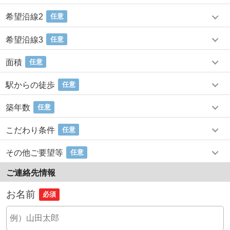
希望沿線2
任意
希望沿線3
任意
面積
任意
駅からの徒歩
任意
築年数
任意
こだわり条件
任意
その他ご要望等
任意
ご連絡先情報
お名前
必須