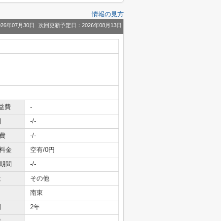
情報の見方
26年07月30日
次回更新予定日：2026年08月13日
益費
-
引
-/-
費
-/-
料金
空有/0円
期間
-/-
社
その他
南東
間
2年