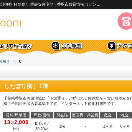
したぼり横丁Ｃ｜エアコン 重飲食可 温水洗浄便座 軽飲食可 閑静な住宅地｜香取市賃貸情報 リビング&ルーム
り横丁
>
Ｃ
したぼり横丁 1階
千葉県香取市佐原地域に「下堀通り」と呼ばれる佐原駅から古い町並みを
横丁全四区画出店者募集中です。インターネット使用料無料です。
賃料/坪単価
坪数/面積
所在階
管理費・共益費
敷金
礼金
13
2,000
万
9.13坪 /
1階
-
1ヶ月
0ヶ月
円
/
30.20㎡