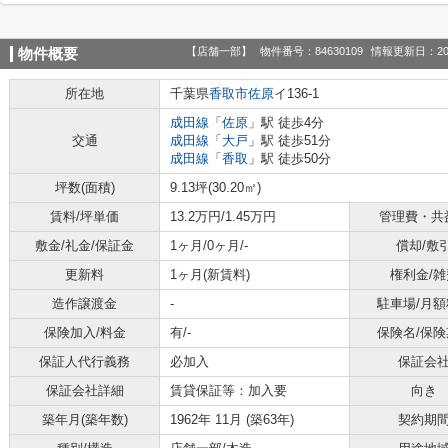
【店舗一部】
物件番号：84630109
情報更新日：20
物件概要
所在地
千葉県
香取市
佐原
イ136-1
成田線
「
佐原
」駅 徒歩4分
交通
成田線
「
大戸
」駅 徒歩51分
成田線
「
香取
」駅 徒歩50分
坪数(面積)
9.13坪(30.20㎡)
賃料/坪単価
13.2万円/1.45万円
管理費・共
敷金/礼金/保証金
1ヶ月/0ヶ月/-
償却/敷
更新料
1ヶ月(新賃料)
権利金/雑
造作譲渡金
-
駐車場/月額
保険加入/料金
有/-
保険名/保険
保証人代行義務
必加入
保証会
保証会社詳細
賃貸保証等：加入要
向き
築年月(築年数)
1962年 11月 (築63年)
契約期