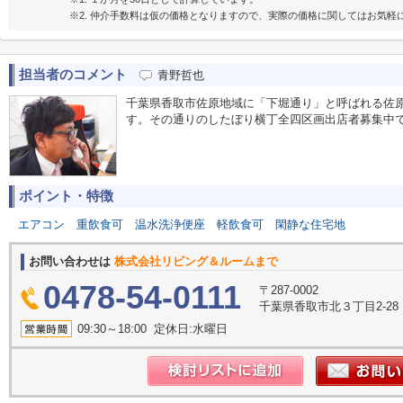
※2. 仲介手数料は仮の価格となりますので、実際の価格に関してはお気軽
担当者のコメント
青野哲也
千葉県香取市佐原地域に「下堀通り」と呼ばれる佐
す。その通りのしたぼり横丁全四区画出店者募集中
ポイント・特徴
エアコン
重飲食可
温水洗浄便座
軽飲食可
閑静な住宅地
お問い合わせは
株式会社リビング＆ルームまで
0478-54-0111
〒287-0002
千葉県香取市北３丁目2-28
09:30～18:00 定休日:水曜日