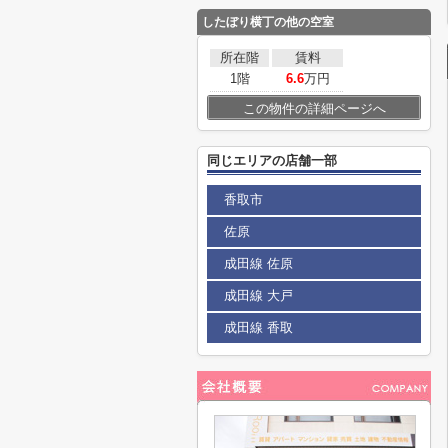
したぼり横丁
の他の空室
所在階
賃料
1階
6.6
万円
この物件の詳細ページへ
同じエリアの店舗一部
香取市
佐原
成田線 佐原
成田線 大戸
成田線 香取