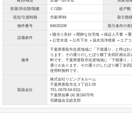
種別/構造
店舗一部/木造
用途地
部屋/所在階/階建
Ｃ/1階/-
総戸数
現況/引渡時期
空家/即時
取引態
物件番号
84630109
取引条件の有
陽当り良好
閑静な住宅地
保証人不要
重
設備条件
公営水道
公共下水
温水洗浄便座
エアコ
千葉県香取市佐原地域に「下堀通り」と呼ばれ
ります。その通りのしたぼり横丁全四区画出店
備考
料です。千葉県香取市佐原地域に「下堀通り」
通りがあります。その通りのしたぼり横丁全四
使用料無料です。
株式会社リビング＆ルーム
千葉県香取市北３丁目2-28
取扱会社
TEL:0478-54-0111
千葉県知事 (4) 第16070号
宅建協会北総支部