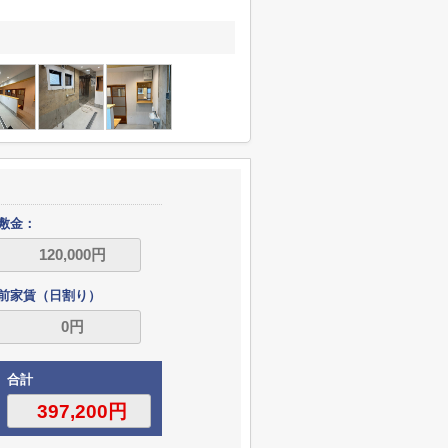
敷金：
前家賃（日割り）
合計