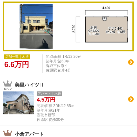
間取/面積:
1R/12.20㎡
店舗一部｜木造
築年月:
築63年
6.6
万円
香取市佐原イ
佐原駅 徒歩4分
美里ハイツⅡ
アパート｜木造
4.5
万円
間取/面積:
2DK/42.85㎡
築年月:
築21年
香取市新部
佐原駅 徒歩30分
小倉アパート