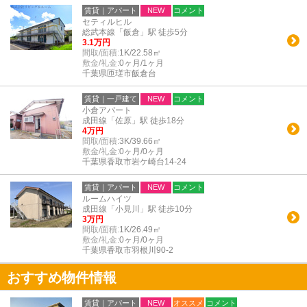
賃貸｜アパート
NEW
コメント
セティルヒル
総武本線「飯倉」駅 徒歩5分
3.1万円
間取/面積:
1K/22.58㎡
敷金/礼金:
0ヶ月/1ヶ月
千葉県匝瑳市飯倉台
賃貸｜一戸建て
NEW
コメント
小倉アパート
成田線「佐原」駅 徒歩18分
4万円
間取/面積:
3K/39.66㎡
敷金/礼金:
0ヶ月/0ヶ月
千葉県香取市岩ケ崎台14-24
賃貸｜アパート
NEW
コメント
ルームハイツ
成田線「小見川」駅 徒歩10分
3万円
間取/面積:
1K/26.49㎡
敷金/礼金:
0ヶ月/0ヶ月
千葉県香取市羽根川90-2
おすすめ物件情報
賃貸｜アパート
NEW
オススメ
コメント