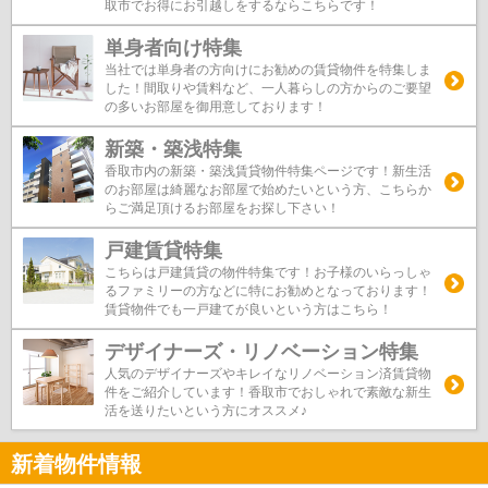
取市でお得にお引越しをするならこちらです！
単身者向け特集
当社では単身者の方向けにお勧めの賃貸物件を特集しま
した！間取りや賃料など、一人暮らしの方からのご要望
の多いお部屋を御用意しております！
新築・築浅特集
香取市内の新築・築浅賃貸物件特集ページです！新生活
のお部屋は綺麗なお部屋で始めたいという方、こちらか
らご満足頂けるお部屋をお探し下さい！
戸建賃貸特集
こちらは戸建賃貸の物件特集です！お子様のいらっしゃ
るファミリーの方などに特にお勧めとなっております！
賃貸物件でも一戸建てが良いという方はこちら！
デザイナーズ・リノベーション特集
人気のデザイナーズやキレイなリノベーション済賃貸物
件をご紹介しています！香取市でおしゃれで素敵な新生
活を送りたいという方にオススメ♪
新着物件情報