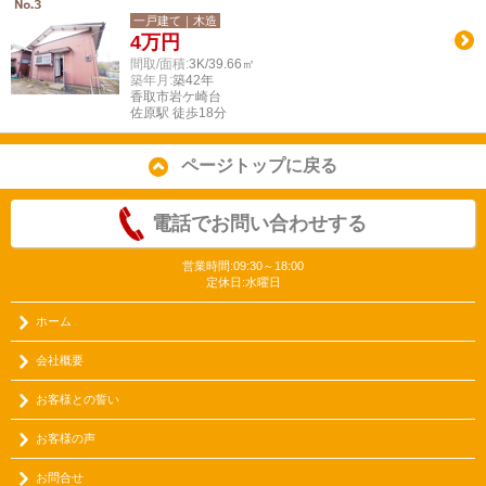
一戸建て｜木造
4
万円
間取/面積:
3K/39.66㎡
築年月:
築42年
香取市岩ケ崎台
佐原駅 徒歩18分
ページトップに戻る
電話でお問い合わせする
営業時間:09:30～18:00
定休日:水曜日
ホーム
会社概要
お客様との誓い
お客様の声
お問合せ