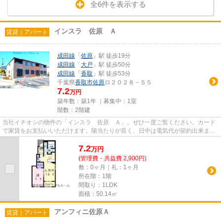
全6件を表示する
インスラ 佐原 Ａ
賃貸｜アパート
成田線
「
佐原
」駅 徒歩19分
成田線
「
大戸
」駅 徒歩50分
成田線
「
香取
」駅 徒歩53分
千葉県
香取市
佐原
ロ２０２８－５５
7.2
万円
築年数：築1年 ｜募集中：
1室
階数：2階建
当社イチオシの物件の「インスラ 佐原 Ａ」。ぜひ一度ご覧ください。カード
で家賃をお支払いいただけます。陽当たりが良く、日中は電気代が節約出来ます
のでおすすめです。こちらの...
7.2
万
円
(管理費・共益費 2,900円)
敷：0ヶ月｜礼：1ヶ月
所在階：1階
間取り：1LDK
面積：50.14㎡
アンフィニ佐原Ａ
賃貸｜アパート