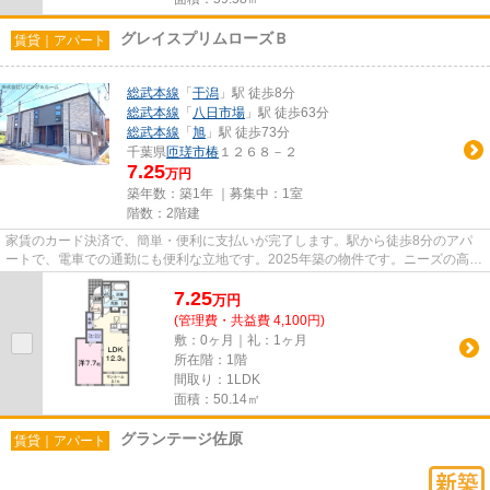
グレイスプリムローズＢ
賃貸｜アパート
総武本線
「
干潟
」駅 徒歩8分
総武本線
「
八日市場
」駅 徒歩63分
総武本線
「
旭
」駅 徒歩73分
千葉県
匝瑳市
椿
１２６８－２
7.25
万円
築年数：築1年 ｜募集中：
1室
階数：2階建
家賃のカード決済で、簡単・便利に支払いが完了します。駅から徒歩8分のアパ
ートで、電車での通勤にも便利な立地です。2025年築の物件です。ニーズの高
い、陽当たり環境良好な物件です...
7.25
万
円
(管理費・共益費 4,100円)
敷：0ヶ月｜礼：1ヶ月
所在階：1階
間取り：1LDK
面積：50.14㎡
グランテージ佐原
賃貸｜アパート