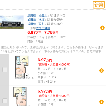
成田線
「
小見川
」駅 徒歩14分
成田線
「
水郷
」駅 徒歩65分
成田線
「
笹川
」駅 徒歩85分
千葉県
香取市
野田
6.97
7.75
万円～
万円
築年数：予定 ｜募集中：
10室
階数：2階建
陽当たりが良いので、洗濯物が臭わずに乾きます。こちらの物件は、駅へも徒歩
14分と歩いてアクセスできます。車をお持ちの方にもオススメの、自走式駐車場
を利用できるアパートです。...
6.97
万
円
(管理費・共益費 4,000円)
敷：1ヶ月｜礼：0ヶ月
所在階：1階
間取り：1LDK
面積：43.24㎡
6.97
万
円
(管理費・共益費 4,000円)
敷：1ヶ月｜礼：0ヶ月
所在階：1階