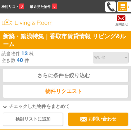
0
0
検討リスト
最近見た物件
お問合せ
新築・築浅特集｜香取市賃貸情報 リビング&ル
ーム
13
該当物件
棟
40
空き数
件
さらに条件を絞り込む
物件リクエスト
チェックした物件をまとめて
検討リストに追加
お問い合わせ