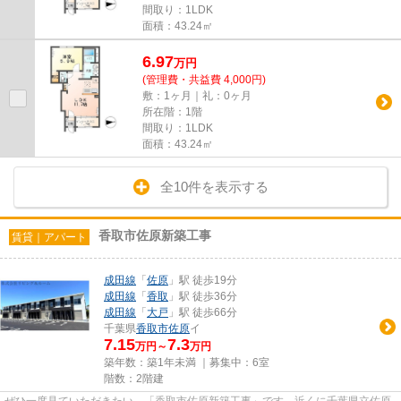
間取り：1LDK
面積：43.24㎡
6.97
万
円
(管理費・共益費 4,000円)
敷：1ヶ月｜礼：0ヶ月
所在階：1階
間取り：1LDK
面積：43.24㎡
全10件を表示する
香取市佐原新築工事
賃貸｜アパート
成田線
「
佐原
」駅 徒歩19分
成田線
「
香取
」駅 徒歩36分
成田線
「
大戸
」駅 徒歩66分
千葉県
香取市
佐原
イ
7.15
7.3
万円～
万円
築年数：築1年未満 ｜募集中：
6室
階数：2階建