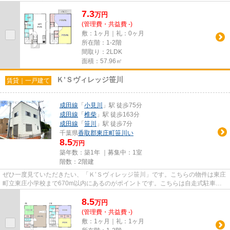
け早めに不動産情報を集めた...
7.3
万
円
(管理費・共益費 -)
敷：1ヶ月｜礼：0ヶ月
所在階：1-2階
間取り：2LDK
面積：57.96㎡
Ｋ’Ｓヴィレッジ笹川
賃貸｜一戸建て
成田線
「
小見川
」駅 徒歩75分
成田線
「
椎柴
」駅 徒歩163分
成田線
「
笹川
」駅 徒歩7分
千葉県
香取郡東庄町
笹川い
8.5
万円
築年数：築1年 ｜募集中：
1室
階数：2階建
ぜひ一度見ていただきたい、「Ｋ’Ｓヴィレッジ笹川」です。こちらの物件は東庄
町立東庄小学校まで670m以内にあるのがポイントです。こちらは自走式駐車場
付きの物件です。落ち着きのあ...
8.5
万
円
(管理費・共益費 -)
敷：1ヶ月｜礼：1ヶ月