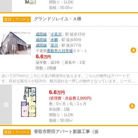
間取り：1LDK
面積：50.05㎡
グランドソレイユ・Ａ棟
賃貸｜アパート
成田線
「
小見川
」駅 徒歩15分
成田線
「
水郷
」駅 徒歩60分
成田線
「
笹川
」駅 徒歩77分
千葉県
香取市
八日市場
５０－１
6.6
万円
築年数：築3年 ｜募集中：
1室
階数：2階建
歩いて377mのところに小見川郵便局があります。こちらの物件はアパートで
す。良好な陽当りが好評の、魅力溢れる一押しの物件となっています。ニーズの
高い家賃のカード決済が可能です...
6.6
万
円
(管理費・共益費 2,900円)
敷：0ヶ月｜礼：1ヶ月
所在階：1階
間取り：1LDK
面積：50.08㎡
香取市野田アパート新築工事（仮
賃貸｜アパート