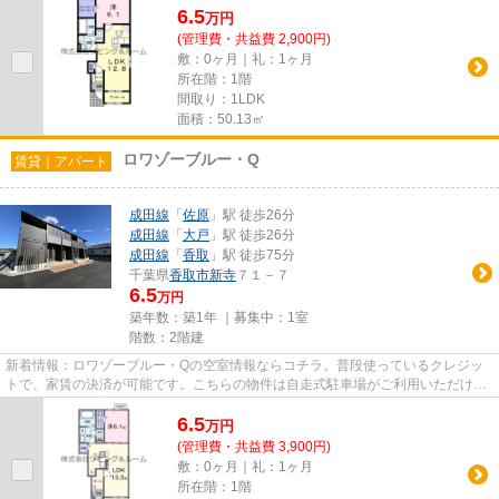
6.5
万
円
(管理費・共益費 2,900円)
敷：0ヶ月｜礼：1ヶ月
所在階：1階
間取り：1LDK
面積：50.13㎡
ロワゾーブルー・Q
賃貸｜アパート
成田線
「
佐原
」駅 徒歩26分
成田線
「
大戸
」駅 徒歩26分
成田線
「
香取
」駅 徒歩75分
千葉県
香取市
新寺
７１－７
6.5
万円
築年数：築1年 ｜募集中：
1室
階数：2階建
新着情報：ロワゾーブルー・Qの空室情報ならコチラ。普段使っているクレジッ
トで、家賃の決済が可能です。こちらの物件は自走式駐車場がご利用いただけま
す。陽当たりが良い物件は湿気...
6.5
万
円
(管理費・共益費 3,900円)
敷：0ヶ月｜礼：1ヶ月
所在階：1階