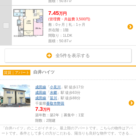
面積：50.87㎡
7.45
万
円
(管理費・共益費 3,500円)
敷：0ヶ月｜礼：1ヶ月
所在階：1階
間取り：1LDK
面積：50.87㎡
全5件を表示する
白井ハイツ
賃貸｜アパート
成田線
「
小見川
」駅 徒歩17分
成田線
「
水郷
」駅 徒歩63分
成田線
「
笹川
」駅 徒歩88分
千葉県
香取市
野田
7.3
万円
築年数：築2年 ｜募集中：
1室
階数：2階建
「白井ハイツ」のここがイチオシ。最上階のアパートです。こちらの物件はアパ
ートです。条件として多くの方がこだわる、陽当りも良好な物件です。できるだ