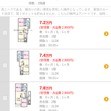
階数：2階建
高ニーズである、陽当りの良い環境を実現した物件となっています。家賃のカー
ド決済で、賢くポイントを貯めませんか。こちらの物件はアパートです。短時間
でごみ出しを終えられるよう...
7.2
万
円
(管理費・共益費 2,900円)
敷：0ヶ月｜礼：1ヶ月
所在階：1階
間取り：1LDK
面積：50.05㎡
7.4
万
円
(管理費・共益費 2,900円)
敷：0ヶ月｜礼：1ヶ月
所在階：1階
間取り：1LDK
面積：50.01㎡
7.8
万
円
(管理費・共益費 2,900円)
敷：0ヶ月｜礼：1ヶ月
所在階：2階
間取り：2LDK
面積：59.58㎡