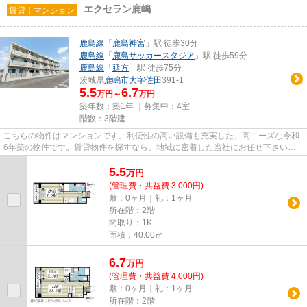
エクセラン鹿嶋
賃貸｜マンション
鹿島線
「
鹿島神宮
」駅 徒歩30分
鹿島線
「
鹿島サッカースタジア
」駅 徒歩59分
鹿島線
「
延方
」駅 徒歩75分
茨城県
鹿嶋市
大字佐田
391-1
5.5
6.7
万円～
万円
築年数：築1年 ｜募集中：
4室
階数：3階建
こちらの物件はマンションです。利便性の高い設備も充実した、高ニーズな令和
6年築の物件です。賃貸物件を探すなら、地域に密着した当社にお任せ下さい。
お客様のこだわりやご要望に合...
5.5
万
円
(管理費・共益費 3,000円)
敷：0ヶ月｜礼：1ヶ月
所在階：2階
間取り：1K
面積：40.00㎡
6.7
万
円
(管理費・共益費 4,000円)
敷：0ヶ月｜礼：1ヶ月
所在階：2階