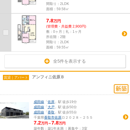
間取り：2LDK
面積：59.58㎡
7.8
万
円
(管理費・共益費 2,900円)
敷：0ヶ月｜礼：1ヶ月
所在階：2階
間取り：2LDK
面積：59.55㎡
全5件を表示する
アンフィニ佐原Ｂ
賃貸｜アパート
成田線
「
佐原
」駅 徒歩19分
成田線
「
大戸
」駅 徒歩50分
成田線
「
香取
」駅 徒歩55分
千葉県
香取市
佐原
ロ２０２８－２５５
7.2
7.8
万円～
万円
築年数：築1年未満 ｜募集中：
3室