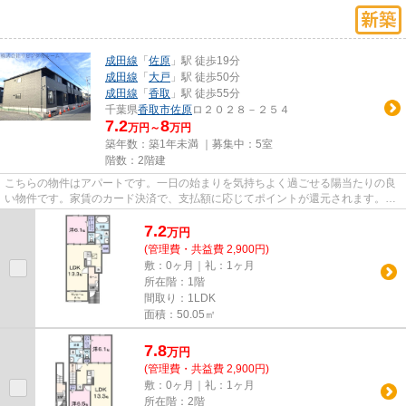
成田線
「
佐原
」駅 徒歩19分
成田線
「
大戸
」駅 徒歩50分
成田線
「
香取
」駅 徒歩55分
千葉県
香取市
佐原
ロ２０２８－２５４
7.2
8
万円～
万円
築年数：築1年未満 ｜募集中：
5室
階数：2階建
こちらの物件はアパートです。一日の始まりを気持ちよく過ごせる陽当たりの良
い物件です。家賃のカード決済で、支払額に応じてポイントが還元されます。忙
しい日でもゴミ出しをサクッ...
7.2
万
円
(管理費・共益費 2,900円)
敷：0ヶ月｜礼：1ヶ月
所在階：1階
間取り：1LDK
面積：50.05㎡
7.8
万
円
(管理費・共益費 2,900円)
敷：0ヶ月｜礼：1ヶ月
所在階：2階