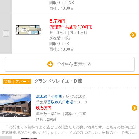
間取り：1LDK
面積：40.00㎡
5.7
万
円
(管理費・共益費 3,000円)
敷：0ヶ月｜礼：1ヶ月
所在階：3階
間取り：1K
面積：40.00㎡
全4件を表示する
グランドソレイユ・Ｄ棟
賃貸｜アパート
成田線
「
小見川
」駅 徒歩16分
千葉県
香取市
八日市場
５３－１
6.5
万円
築年数：築3年 ｜募集中：
1室
階数：2階建
一日の始まりを気持ちよく過ごせる陽当たりの良い物件です。こちらの物件は自
走式駐車場がご利用いただけます。カード派の方に嬉しい。家賃のカード決済が
可能です。こちらの物件はア...