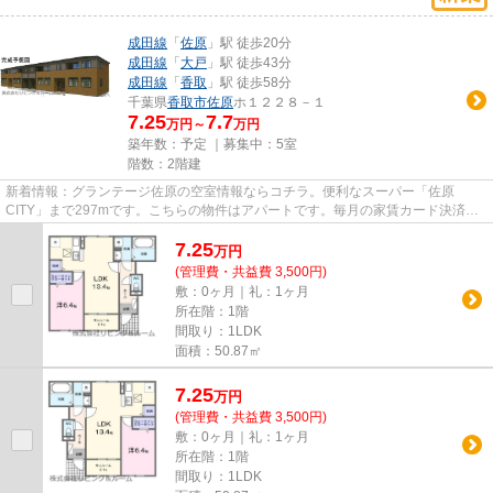
成田線
「
佐原
」駅 徒歩20分
成田線
「
大戸
」駅 徒歩43分
成田線
「
香取
」駅 徒歩58分
千葉県
香取市
佐原
ホ１２２８－１
7.25
7.7
万円～
万円
築年数：予定 ｜募集中：
5室
階数：2階建
新着情報：グランテージ佐原の空室情報ならコチラ。便利なスーパー「佐原
CITY」まで297mです。こちらの物件はアパートです。毎月の家賃カード決済
で、ポイントやマイルがどんどん貯ま...
7.25
万
円
(管理費・共益費 3,500円)
敷：0ヶ月｜礼：1ヶ月
所在階：1階
間取り：1LDK
面積：50.87㎡
7.25
万
円
(管理費・共益費 3,500円)
敷：0ヶ月｜礼：1ヶ月
所在階：1階
間取り：1LDK