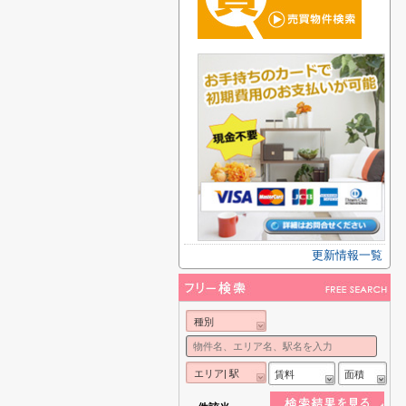
更新情報一覧
種別
エリア| 駅
賃料
面積
-