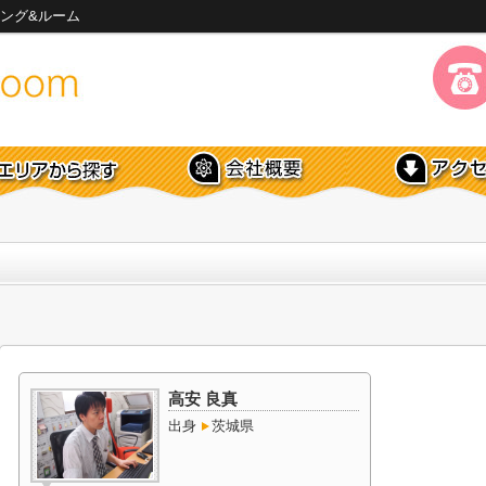
ング&ルーム
高安 良真
出身
茨城県