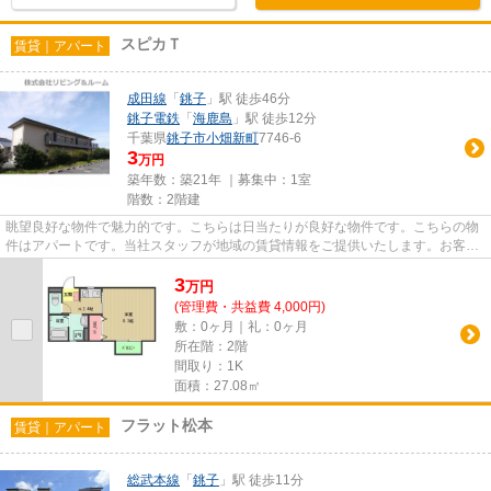
スピカＴ
賃貸｜アパート
成田線
「
銚子
」駅 徒歩46分
銚子電鉄
「
海鹿島
」駅 徒歩12分
千葉県
銚子市
小畑新町
7746-6
3
万円
築年数：築21年 ｜募集中：
1室
階数：2階建
眺望良好な物件で魅力的です。こちらは日当たりが良好な物件です。こちらの物
件はアパートです。当社スタッフが地域の賃貸情報をご提供いたします。お客様
のこだわりやご要望などござ...
3
万
円
(管理費・共益費 4,000円)
敷：0ヶ月｜礼：0ヶ月
所在階：2階
間取り：1K
面積：27.08㎡
フラット松本
賃貸｜アパート
総武本線
「
銚子
」駅 徒歩11分