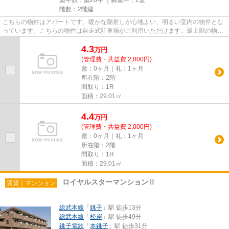
築年数：築20年 ｜募集中：
2室
階数：2階建
こちらの物件はアパートです。暖かな陽射しが心地よい、明るい室内の物件とな
っています。こちらの物件は自走式駐車場がご利用いただけます。最上階の物件
です。できるだけ早めに不動...
4.3
万
円
(管理費・共益費 2,000円)
敷：0ヶ月｜礼：1ヶ月
所在階：2階
間取り：1R
面積：29.01㎡
4.4
万
円
(管理費・共益費 2,000円)
敷：0ヶ月｜礼：1ヶ月
所在階：2階
間取り：1R
面積：29.01㎡
ロイヤルスターマンションⅡ
賃貸｜マンション
総武本線
「
銚子
」駅 徒歩13分
総武本線
「
松岸
」駅 徒歩49分
銚子電鉄
「
本銚子
」駅 徒歩31分