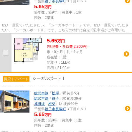
千葉県
銚子市
長塚町
３丁目６５７
5.65
万円
築年数：築9年 ｜募集中：
1室
階数：2階建
ぜひ一度見ていただきたい、「シーガルポートⅡ」です。ぜひ一度見ていただき
たい、「シーガルポートⅡ」です。こちらの物件は自走式駐車場がご利用いただ
けます。陽当たりの良い物件で...
5.65
万
円
(管理費・共益費 2,300円)
敷：0ヶ月｜礼：1ヶ月
所在階：1階
間取り：1LDK
面積：51.09㎡
シーガルポートⅠ
賃貸｜アパート
総武本線
「
松岸
」駅 徒歩5分
総武本線
「
銚子
」駅 徒歩39分
成田線
「
椎柴
」駅 徒歩60分
千葉県
銚子市
長塚町
３丁目６５７
5.65
万円
築年数：築9年 ｜募集中：
1室
階数：2階建