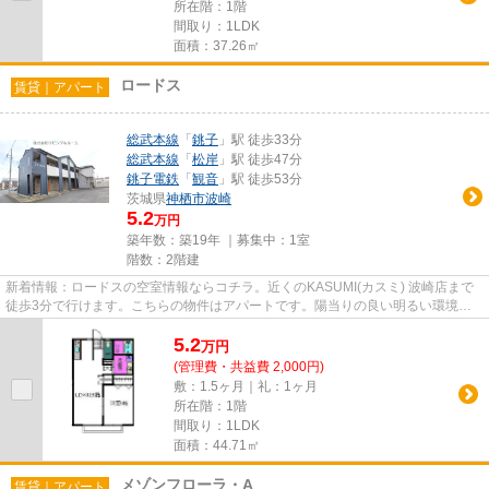
所在階：1階
間取り：1LDK
面積：37.26㎡
ロードス
賃貸｜アパート
総武本線
「
銚子
」駅 徒歩33分
総武本線
「
松岸
」駅 徒歩47分
銚子電鉄
「
観音
」駅 徒歩53分
茨城県
神栖市
波崎
5.2
万円
築年数：築19年 ｜募集中：
1室
階数：2階建
新着情報：ロードスの空室情報ならコチラ。近くのKASUMI(カスミ) 波崎店まで
徒歩3分で行けます。こちらの物件はアパートです。陽当りの良い明るい環境が
魅力の一押し物件となっていま...
5.2
万
円
(管理費・共益費 2,000円)
敷：1.5ヶ月｜礼：1ヶ月
所在階：1階
間取り：1LDK
面積：44.71㎡
メゾンフローラ・A
賃貸｜アパート