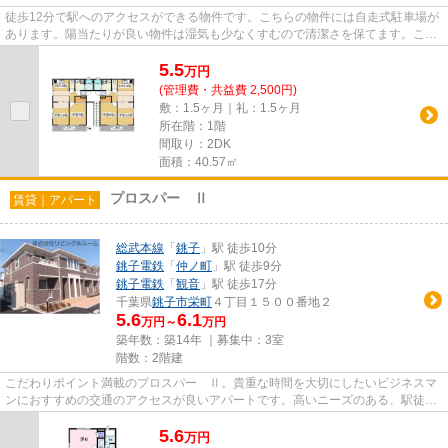
徒歩12分で駅へのアクセスができる物件です。こちらの物件には自走式駐車場が
あります。陽当たりが良い物件は湿気も少なくすむので清潔さを保てます。こち
らの物件はアパートです。銚...
5.5
万
円
(管理費・共益費 2,500円)
敷：1.5ヶ月｜礼：1.5ヶ月
所在階：1階
間取り：2DK
面積：40.57㎡
プロスパー Ⅱ
賃貸｜アパート
総武本線
「
銚子
」駅 徒歩10分
銚子電鉄
「
仲ノ町
」駅 徒歩9分
銚子電鉄
「
観音
」駅 徒歩17分
千葉県
銚子市
栄町
４丁目１５００番地２
5.6
6.1
万円～
万円
築年数：築14年 ｜募集中：
3室
階数：2階建
こだわりポイント満載のプロスパー Ⅱ。貴重な時間を大切にしたいビジネスマ
ンにおすすめの交通のアクセスが良いアパートです。高いニーズのある、駅徒歩
10分の物件です。こちらの物件...
5.6
万
円