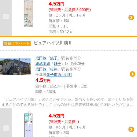
4.5
万
円
(管理費・共益費 3,000円)
敷：1ヶ月｜礼：1ヶ月
所在階：1階
間取り：1K
面積：30.12㎡
ピュアハイツ川畑Ⅱ
賃貸｜アパート
成田線
「
銚子
」駅 徒歩29分
総武本線
「
銚子
」駅 徒歩29分
成田線
「
松岸
」駅 徒歩70分
千葉県
銚子市
西小川町
4.5
万円
築年数：築21年 ｜募集中：
1室
階数：2階建
「ピュアハイツ川畑Ⅱ」のここがイチオシ。陽当りも良いので、清々しい朝を迎
えることのできる物件です。こちらの物件は自走式駐車場がご利用いただけま
す。行き先や用途によって2つの...
4.5
万
円
(管理費・共益費 -)
敷：0ヶ月｜礼：1ヶ月
所在階：2階