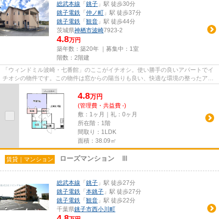
総武本線
「
銚子
」駅 徒歩30分
銚子電鉄
「
仲ノ町
」駅 徒歩37分
銚子電鉄
「
観音
」駅 徒歩44分
茨城県
神栖市
波崎
7923-2
4.8
万円
築年数：築20年 ｜募集中：
1室
階数：2階建
「ウィンドミル波崎・七番館」のここがイチオシ。使い勝手の良いアパートでイ
チオシの物件です。この物件は窓からの陽当りも良い、快適な環境の整ったアパ
ートです。眺望良好なアパー...
4.8
万
円
(管理費・共益費 -)
敷：1ヶ月｜礼：0ヶ月
所在階：1階
間取り：1LDK
面積：38.09㎡
ローズマンション Ⅲ
賃貸｜マンション
総武本線
「
銚子
」駅 徒歩27分
銚子電鉄
「
本銚子
」駅 徒歩27分
銚子電鉄
「
観音
」駅 徒歩22分
千葉県
銚子市
西小川町
4.8