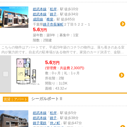
総武本線
「
松岸
」駅 徒歩10分
総武本線
「
銚子
」駅 徒歩34分
成田線
「
椎柴
」駅 徒歩65分
千葉県
銚子市
長塚町
２丁目５２２－１
5.6
万円
築年数：築9年 ｜募集中：
1室
階数：2階建
こちらの物件はアパートです。平成29年築のコチラの物件は、落ち着きのある室
内が魅力的です。自走式の駐車場がある物件です。家賃のカード決済で、金額に
応じたポイントが還元されま...
5.6
万
円
(管理費・共益費 2,300円)
敷：0ヶ月｜礼：1ヶ月
所在階：2階
間取り：1LDK
面積：43.32㎡
シーガルポートⅡ
賃貸｜アパート
総武本線
「
松岸
」駅 徒歩5分
総武本線
「
銚子
」駅 徒歩38分
銚子電鉄
「
仲ノ町
」駅 徒歩47分