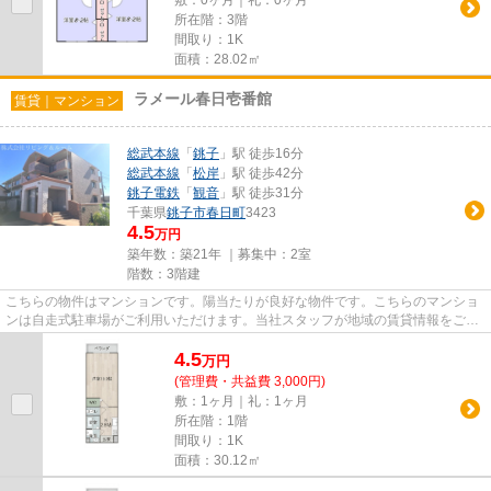
敷：0ヶ月｜礼：0ヶ月
所在階：3階
間取り：1K
面積：28.02㎡
ラメール春日壱番館
賃貸｜マンション
総武本線
「
銚子
」駅 徒歩16分
総武本線
「
松岸
」駅 徒歩42分
銚子電鉄
「
観音
」駅 徒歩31分
千葉県
銚子市
春日町
3423
4.5
万円
築年数：築21年 ｜募集中：
2室
階数：3階建
こちらの物件はマンションです。陽当たりが良好な物件です。こちらのマンショ
ンは自走式駐車場がご利用いただけます。当社スタッフが地域の賃貸情報をご提
供いたします。お客様のこだ...
4.5
万
円
(管理費・共益費 3,000円)
敷：1ヶ月｜礼：1ヶ月
所在階：1階
間取り：1K
面積：30.12㎡