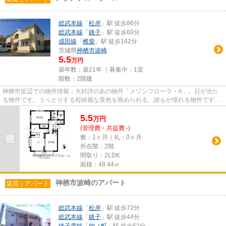
総武本線
「
松岸
」駅 徒歩86分
総武本線
「
銚子
」駅 徒歩60分
成田線
「
椎柴
」駅 徒歩142分
茨城県
神栖市
波崎
5.5
万円
築年数：築21年 ｜募集中：
1室
階数：2階建
神栖市近辺での物件情報：大好評のあの物件「メゾンフローラ・A」。日が当た
る物件です。うっとりする程綺麗な景色を眺められる、誰もが憧れる物件です。
こちらの物件はアパートです。...
5.5
万
円
(管理費・共益費 -)
敷：1ヶ月｜礼：0ヶ月
所在階：2階
間取り：2LDK
面積：48.44㎡
神栖市波崎のアパート
賃貸｜アパート
総武本線
「
松岸
」駅 徒歩72分
総武本線
「
銚子
」駅 徒歩44分