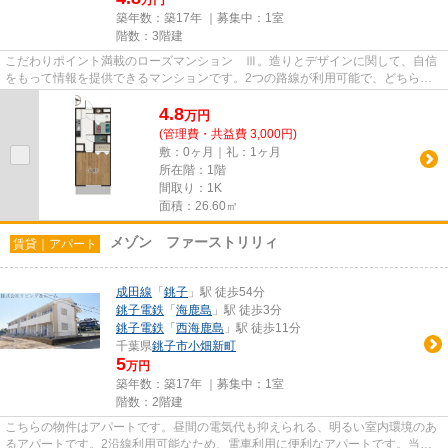
万円
築年数：築17年 ｜募集中：
1室
階数：3階建
こだわりポイント満載のローズマンション Ⅲ。造りとデザインに関して、自信
をもって情報を提供できるマンションです。2つの路線が利用可能で、どちらか
の路線にトラブルがあっても別...
4.8
万
円
(管理費・共益費 3,000円)
敷：0ヶ月｜礼：1ヶ月
所在階：1階
間取り：1K
面積：26.60㎡
メゾン ファーストリリィ
賃貸｜アパート
成田線
「
銚子
」駅 徒歩54分
銚子電鉄
「
海鹿島
」駅 徒歩3分
銚子電鉄
「
西海鹿島
」駅 徒歩11分
千葉県
銚子市
小畑新町
5
万円
築年数：築17年 ｜募集中：
1室
階数：2階建
こちらの物件はアパートです。昼間の電気代も抑えられる、明るい室内環境のあ
るアパートです。2沿線利用可能なため、電車利用に便利なアパートです。当社