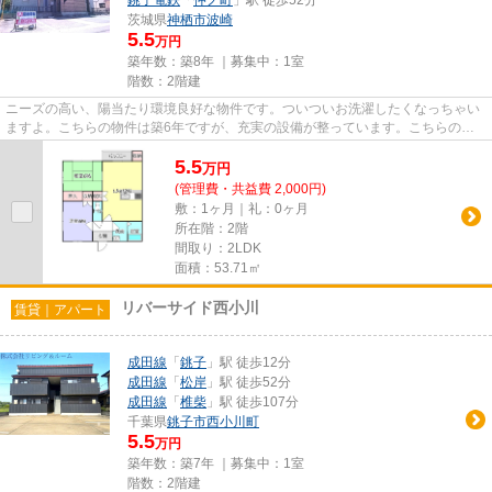
銚子電鉄
「
仲ノ町
」駅 徒歩52分
茨城県
神栖市
波崎
5.5
万円
築年数：築8年 ｜募集中：
1室
階数：2階建
ニーズの高い、陽当たり環境良好な物件です。ついついお洗濯したくなっちゃい
ますよ。こちらの物件は築6年ですが、充実の設備が整っています。こちらの物
件はアパートです。最上階のア...
5.5
万
円
(管理費・共益費 2,000円)
敷：1ヶ月｜礼：0ヶ月
所在階：2階
間取り：2LDK
面積：53.71㎡
リバーサイド西小川
賃貸｜アパート
成田線
「
銚子
」駅 徒歩12分
成田線
「
松岸
」駅 徒歩52分
成田線
「
椎柴
」駅 徒歩107分
千葉県
銚子市
西小川町
5.5
万円
築年数：築7年 ｜募集中：
1室
階数：2階建