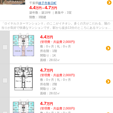
千葉県
銚子市
春日町
4.4
4.7
万円～
万円
築年数：築18年 ｜募集中：
3室
階数：3階建
「ロイヤルスターマンションⅡ」のここがイチオシ。多くの方がこだわる、陽の
当りが良好で快適なマンションです。駅から徒歩13分のところにあるマンション
はいかがでしょうか。こちらの...
4.4
万
円
(管理費・共益費 2,000円)
敷：0ヶ月｜礼：0ヶ月
所在階：1階
間取り：1K
面積：28.02㎡
4.7
万
円
(管理費・共益費 2,000円)
敷：0ヶ月｜礼：0ヶ月
所在階：2階
間取り：1K
面積：28.02㎡
4.7
万
円
(管理費・共益費 2,000円)