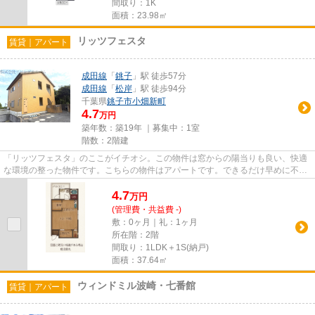
間取り：1K
面積：23.98㎡
リッツフェスタ
賃貸｜アパート
成田線
「
銚子
」駅 徒歩57分
成田線
「
松岸
」駅 徒歩94分
千葉県
銚子市
小畑新町
4.7
万円
築年数：築19年 ｜募集中：
1室
階数：2階建
「リッツフェスタ」のここがイチオシ。この物件は窓からの陽当りも良い、快適
な環境の整った物件です。こちらの物件はアパートです。できるだけ早めに不動
産情報を集めたい方は当社ス...
4.7
万
円
(管理費・共益費 -)
敷：0ヶ月｜礼：1ヶ月
所在階：2階
間取り：1LDK＋1S(納戸)
面積：37.64㎡
ウィンドミル波崎・七番館
賃貸｜アパート