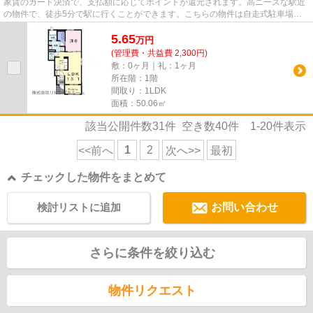
家賃のカード決済で、支払額に応じてポイントが還元されます。高ニーズな駅近
の物件で、徒歩5分で駅に行くことができます。こちらの物件は自走式駐車場が
ご利用いただけます。陽当たり...
5.65
万
円
(管理費・共益費 2,300円)
敷：0ヶ月｜礼：1ヶ月
所在階：1階
間取り：1LDK
面積：50.06㎡
該当公開件数
31
件 空き数
40
件
1-20
件表示
1
2
<<前へ
次へ>>
最初
チェックした物件をまとめて
検討リストに追加
お問い合わせ
さらに条件を絞り込む
物件リクエスト