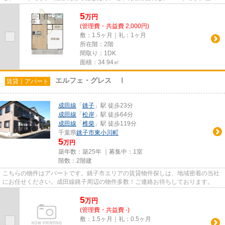
は賃貸物件情報を豊富に取り扱...
5
万
円
(管理費・共益費 2,000円)
敷：1.5ヶ月｜礼：1ヶ月
所在階：2階
間取り：1DK
面積：34.94㎡
エルフェ・グレス Ⅰ
賃貸｜アパート
成田線
「
銚子
」駅 徒歩23分
成田線
「
松岸
」駅 徒歩64分
成田線
「
椎柴
」駅 徒歩119分
千葉県
銚子市
東小川町
5
万円
築年数：築25年 ｜募集中：
1室
階数：2階建
こちらの物件はアパートです。銚子市エリアの賃貸物件探しは、地域密着の当社
にお任せください。成田線銚子周辺の物件多数！ご連絡お待ちしております。
5
万
円
(管理費・共益費 -)
敷：1.5ヶ月｜礼：0.5ヶ月