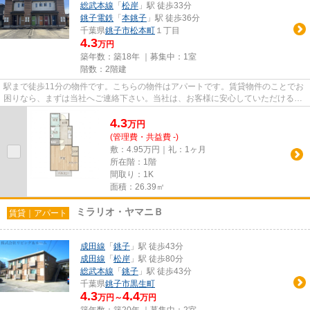
総武本線
「
松岸
」駅 徒歩33分
銚子電鉄
「
本銚子
」駅 徒歩36分
千葉県
銚子市
松本町
１丁目
4.3
万円
築年数：築18年 ｜募集中：
1室
階数：2階建
駅まで徒歩11分の物件です。こちらの物件はアパートです。賃貸物件のことでお
困りなら、まずは当社へご連絡下さい。当社は、お客様に安心していただけるよ
う、的確な地域情報や物件情...
4.3
万
円
(管理費・共益費 -)
敷：4.95万円｜礼：1ヶ月
所在階：1階
間取り：1K
面積：26.39㎡
ミラリオ・ヤマニＢ
賃貸｜アパート
成田線
「
銚子
」駅 徒歩43分
成田線
「
松岸
」駅 徒歩80分
総武本線
「
銚子
」駅 徒歩43分
千葉県
銚子市
黒生町
4.3
4.4
万円～
万円