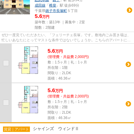
総武本線
「
銚子
」駅 徒歩34分
成田線
「
椎柴
」駅 徒歩69分
千葉県
銚子市
長塚町
５丁目
5.6
万円
築年数：築13年 ｜募集中：
2室
階数：2階建
ぜひ一度見ていただきたい、「フェリーチェ長塚」です。敷地内ごみ置き場は、
忙しいあなたにとってマストな条件ではないでしょうか。こちらのアパートには
自走式駐車場があります。駅...
5.6
万
円
(管理費・共益費 2,000円)
敷：1.5ヶ月｜礼：1ヶ月
所在階：1階
間取り：2LDK
面積：46.36㎡
5.6
万
円
(管理費・共益費 2,000円)
敷：1.5ヶ月｜礼：1ヶ月
所在階：2階
間取り：2LDK
面積：46.36㎡
シャインズ ウィンドⅡ
賃貸｜アパート