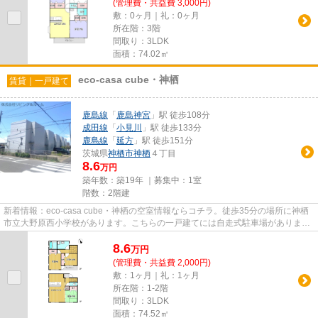
(管理費・共益費 3,000円)
敷：0ヶ月｜礼：0ヶ月
所在階：3階
間取り：3LDK
面積：74.02㎡
eco-casa cube・神栖
賃貸｜一戸建て
鹿島線
「
鹿島神宮
」駅 徒歩108分
成田線
「
小見川
」駅 徒歩133分
鹿島線
「
延方
」駅 徒歩151分
茨城県
神栖市
神栖
４丁目
8.6
万円
築年数：築19年 ｜募集中：
1室
階数：2階建
新着情報：eco-casa cube・神栖の空室情報ならコチラ。徒歩35分の場所に神栖
市立大野原西小学校があります。こちらの一戸建てには自走式駐車場がありま
す。多くの方にご好評の、外観も...
8.6
万
円
(管理費・共益費 2,000円)
敷：1ヶ月｜礼：1ヶ月
所在階：1-2階
間取り：3LDK
面積：74.52㎡