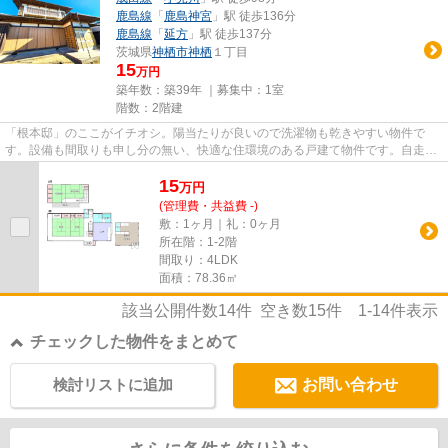
鹿島線
「
鹿島神宮
」駅 徒歩136分
鹿島線
「
延方
」駅 徒歩137分
茨城県
神栖市
神栖
１丁目
15
万円
築年数：築39年 ｜募集中：
1室
階数：2階建
「根本邸」のここがイチオシ。陽当たりが良いので洗濯物も乾きやすい物件で
す。設備も間取りも申し分の無い、快適な住環境のある戸建て物件です。自走式
の駐車場がある物件です。神栖...
15
万
円
(管理費・共益費 -)
敷：1ヶ月｜礼：0ヶ月
所在階：1-2階
間取り：4LDK
面積：78.36㎡
該当公開件数
14
件 空き数
15
件
1-14
件表示
チェックした物件をまとめて
検討リストに追加
お問い合わせ