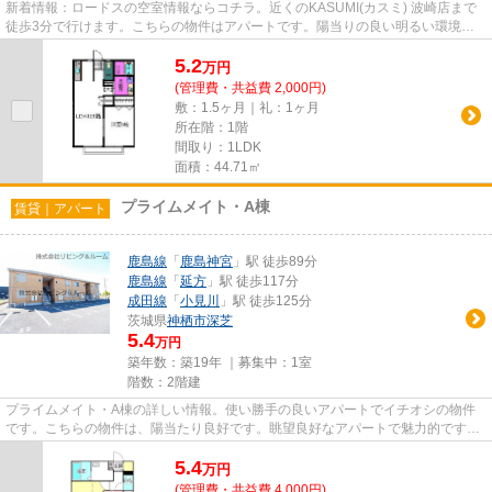
新着情報：ロードスの空室情報ならコチラ。近くのKASUMI(カスミ) 波崎店まで
徒歩3分で行けます。こちらの物件はアパートです。陽当りの良い明るい環境が
魅力の一押し物件となっていま...
5.2
万
円
(管理費・共益費 2,000円)
敷：1.5ヶ月｜礼：1ヶ月
所在階：1階
間取り：1LDK
面積：44.71㎡
プライムメイト・A棟
賃貸｜アパート
鹿島線
「
鹿島神宮
」駅 徒歩89分
鹿島線
「
延方
」駅 徒歩117分
成田線
「
小見川
」駅 徒歩125分
茨城県
神栖市
深芝
5.4
万円
築年数：築19年 ｜募集中：
1室
階数：2階建
プライムメイト・A棟の詳しい情報。使い勝手の良いアパートでイチオシの物件
です。こちらの物件は、陽当たり良好です。眺望良好なアパートで魅力的です。
神栖市エリアにある賃貸情報の...
5.4
万
円
(管理費・共益費 4,000円)