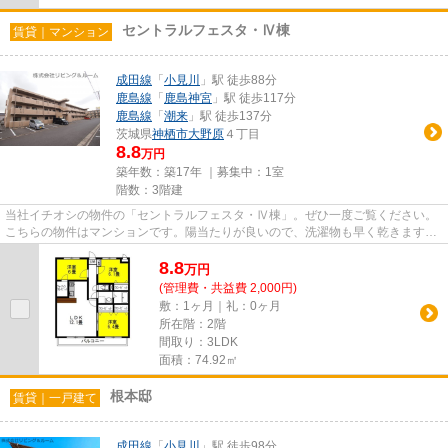
セントラルフェスタ・Ⅳ棟
賃貸｜マンション
成田線
「
小見川
」駅 徒歩88分
鹿島線
「
鹿島神宮
」駅 徒歩117分
鹿島線
「
潮来
」駅 徒歩137分
茨城県
神栖市
大野原
４丁目
8.8
万円
築年数：築17年 ｜募集中：
1室
階数：3階建
当社イチオシの物件の「セントラルフェスタ・Ⅳ棟」。ぜひ一度ご覧ください。
こちらの物件はマンションです。陽当たりが良いので、洗濯物も早く乾きます。
眺めの良い物件です。こちら神...
8.8
万
円
(管理費・共益費 2,000円)
敷：1ヶ月｜礼：0ヶ月
所在階：2階
間取り：3LDK
面積：74.92㎡
根本邸
賃貸｜一戸建て
成田線
「
小見川
」駅 徒歩98分