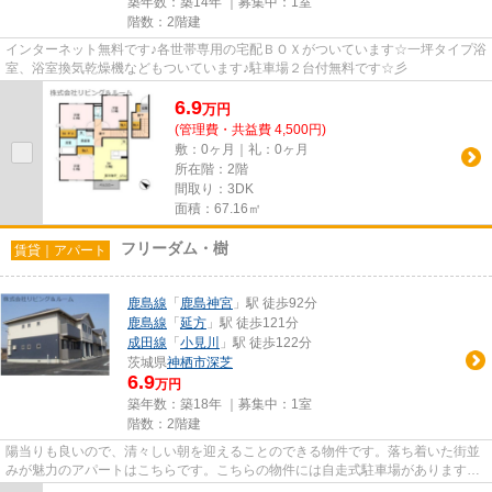
築年数：築14年 ｜募集中：
1室
階数：2階建
インターネット無料です♪各世帯専用の宅配ＢＯＸがついています☆一坪タイプ浴
室、浴室換気乾燥機などもついています♪駐車場２台付無料です☆彡
6.9
万
円
(管理費・共益費 4,500円)
敷：0ヶ月｜礼：0ヶ月
所在階：2階
間取り：3DK
面積：67.16㎡
フリーダム・樹
賃貸｜アパート
鹿島線
「
鹿島神宮
」駅 徒歩92分
鹿島線
「
延方
」駅 徒歩121分
成田線
「
小見川
」駅 徒歩122分
茨城県
神栖市
深芝
6.9
万円
築年数：築18年 ｜募集中：
1室
階数：2階建
陽当りも良いので、清々しい朝を迎えることのできる物件です。落ち着いた街並
みが魅力のアパートはこちらです。こちらの物件には自走式駐車場があります。
いち早くご希望の条件から不...