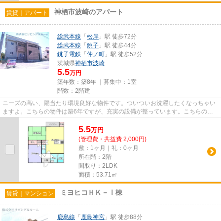
神栖市波崎のアパート
賃貸｜アパート
総武本線
「
松岸
」駅 徒歩72分
総武本線
「
銚子
」駅 徒歩44分
銚子電鉄
「
仲ノ町
」駅 徒歩52分
茨城県
神栖市
波崎
5.5
万円
築年数：築8年 ｜募集中：
1室
階数：2階建
ニーズの高い、陽当たり環境良好な物件です。ついついお洗濯したくなっちゃい
ますよ。こちらの物件は築6年ですが、充実の設備が整っています。こちらの物
件はアパートです。最上階のア...
5.5
万
円
(管理費・共益費 2,000円)
敷：1ヶ月｜礼：0ヶ月
所在階：2階
間取り：2LDK
面積：53.71㎡
ミヨヒコＨＫ－Ⅰ棟
賃貸｜マンション
鹿島線
「
鹿島神宮
」駅 徒歩88分