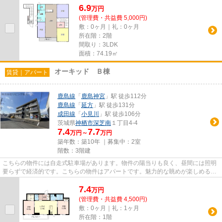
6.9
万
円
(管理費・共益費 5,000円)
敷：0ヶ月｜礼：0ヶ月
所在階：2階
間取り：3LDK
面積：74.19㎡
オーキッド Ｂ棟
賃貸｜アパート
鹿島線
「
鹿島神宮
」駅 徒歩112分
鹿島線
「
延方
」駅 徒歩131分
成田線
「
小見川
」駅 徒歩106分
茨城県
神栖市
深芝南
１丁目4-4
7.4
7.7
万円～
万円
築年数：築10年 ｜募集中：
2室
階数：3階建
こちらの物件には自走式駐車場があります。物件の陽当りも良く、昼間には照明
要らずで経済的です。こちらの物件はアパートです。魅力的な眺めが楽しめるエ
リアの物件です。当社スタッ...
7.4
万
円
(管理費・共益費 4,500円)
敷：0ヶ月｜礼：1ヶ月
所在階：1階