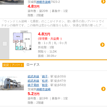
茨城県
神栖市
波崎
7923-2
4.8
万円
築年数：築20年 ｜募集中：
1室
階数：2階建
「ウィンドミル波崎・七番館」のここがイチオシ。使い勝手の良いアパートでイ
チオシの物件です。この物件は窓からの陽当りも良い、快適な環境の整ったアパ
ートです。眺望良好なアパー...
4.8
万
円
(管理費・共益費 -)
敷：1ヶ月｜礼：0ヶ月
所在階：1階
間取り：1LDK
面積：38.09㎡
ロードス
賃貸｜アパート
総武本線
「
銚子
」駅 徒歩33分
総武本線
「
松岸
」駅 徒歩47分
銚子電鉄
「
観音
」駅 徒歩53分
茨城県
神栖市
波崎
5.2
万円
築年数：築19年 ｜募集中：
1室
階数：2階建