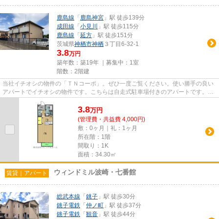
鹿島線
「
鹿島神宮
」駅 徒歩139分
成田線
「
小見川
」駅 徒歩115分
鹿島線
「
延方
」駅 徒歩151分
茨城県
神栖市
神栖
３丁目6-32-1
3.8
万円
築年数：築19年 ｜募集中：
1室
階数：2階建
当社イチオシの物件の「ＴＮコーポ」。ぜひ一度ご覧ください。使い勝手の良い
アパートでイチオシの物件です。こちらは自走式駐車場付きのアパートです。陽
当りも良いので、清々しい朝...
3.8
万
円
(管理費・共益費 4,000円)
敷：0ヶ月｜礼：1ヶ月
所在階：1階
間取り：1K
面積：34.30㎡
ウィンドミル波崎・七番館
賃貸｜アパート
総武本線
「
銚子
」駅 徒歩30分
銚子電鉄
「
仲ノ町
」駅 徒歩37分
銚子電鉄
「
観音
」駅 徒歩44分