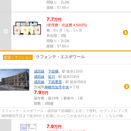
間取り：2LDK
面積：57.60㎡
7.7
万
円
(管理費・共益費 4,500円)
敷：0ヶ月｜礼：1ヶ月
所在階：3階
間取り：2LDK
面積：57.60㎡
ラフォンテ・エスポワール
賃貸｜マンション
成田線
「
下総橘
」駅 徒歩110分
成田線
「
笹川
」駅 徒歩216分
成田線
「
下総豊里
」駅 徒歩350分
茨城県
神栖市
知手中央
４丁目
7.9
万円
築年数：築19年 ｜募集中：
1室
階数：3階建
ラフォンテ・エスポワール：成田線下総橘駅にも近くて便利。セブンイレブン茨
城神栖知手店まで徒歩6分と近場にコンビニがあるのもポイント。こちらの物件
はマンションです。景色を眺め...
7.9
万
円