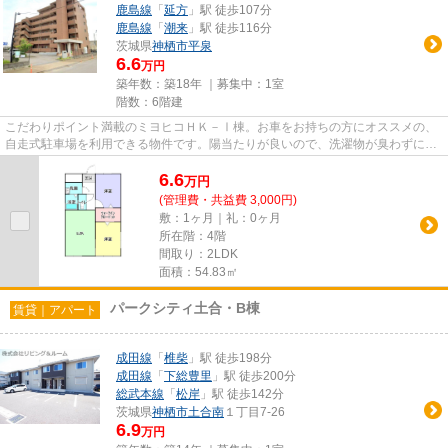
鹿島線
「
延方
」駅 徒歩107分
鹿島線
「
潮来
」駅 徒歩116分
茨城県
神栖市
平泉
6.6
万円
築年数：築18年 ｜募集中：
1室
階数：6階建
こだわりポイント満載のミヨヒコＨＫ－Ⅰ棟。お車をお持ちの方にオススメの、
自走式駐車場を利用できる物件です。陽当たりが良いので、洗濯物が臭わずに乾
きます。景色を眺めることには...
6.6
万
円
(管理費・共益費 3,000円)
敷：1ヶ月｜礼：0ヶ月
所在階：4階
間取り：2LDK
面積：54.83㎡
パークシティ土合・B棟
賃貸｜アパート
成田線
「
椎柴
」駅 徒歩198分
成田線
「
下総豊里
」駅 徒歩200分
総武本線
「
松岸
」駅 徒歩142分
茨城県
神栖市
土合南
１丁目7-26
6.9
万円