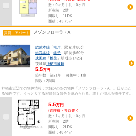
敷：0ヶ月｜礼：0ヶ月
所在階：2階
間取り：1LDK
面積：43.75㎡
メゾンフローラ・A
賃貸｜アパート
総武本線
「
松岸
」駅 徒歩86分
総武本線
「
銚子
」駅 徒歩60分
成田線
「
椎柴
」駅 徒歩142分
茨城県
神栖市
波崎
5.5
万円
築年数：築21年 ｜募集中：
1室
階数：2階建
神栖市近辺での物件情報：大好評のあの物件「メゾンフローラ・A」。日が当た
る物件です。うっとりする程綺麗な景色を眺められる、誰もが憧れる物件です。
こちらの物件はアパートです。...
5.5
万
円
(管理費・共益費 -)
敷：1ヶ月｜礼：0ヶ月
所在階：2階
間取り：2LDK
面積：48.44㎡