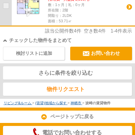
敷：1ヶ月｜礼：0ヶ月
所在階：2階
間取り：2LDK
面積：53.71㎡
該当公開件数
4
件 空き数
4
件
1-4
件表示
チェックした物件をまとめて
検討リストに追加
お問い合わせ
さらに条件を絞り込む
物件リクエスト
リビング&ルーム
>
(賃貸)地域から探す
>
神栖市
>
波崎の賃貸物件
ページトップに戻る
電話でお問い合わせする