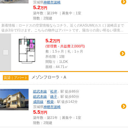
茨城県
神栖市
波崎
5.2
万円
築年数：築19年 ｜募集中：
1室
階数：2階建
新着情報：ロードスの空室情報ならコチラ。近くのKASUMI(カスミ) 波崎店まで
徒歩3分で行けます。こちらの物件はアパートです。陽当りの良い明るい環境が
魅力の一押し物件となっていま...
5.2
万
円
(管理費・共益費 2,000円)
敷：1.5ヶ月｜礼：1ヶ月
所在階：1階
間取り：1LDK
面積：44.71㎡
メゾンフローラ・A
賃貸｜アパート
総武本線
「
松岸
」駅 徒歩86分
総武本線
「
銚子
」駅 徒歩60分
成田線
「
椎柴
」駅 徒歩142分
茨城県
神栖市
波崎
5.5
万円
築年数：築21年 ｜募集中：
1室
階数：2階建