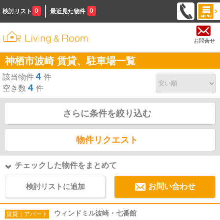
0
0
検討リスト
最近見た物件
お問合せ
神栖市波崎 賃貸、駐車場一覧
4
該当物件
件
4
空き数
件
さらに条件を絞り込む
物件リクエスト
チェックした物件をまとめて
検討リストに追加
お問い合わせ
ウィンドミル波崎・七番館
賃貸｜アパート