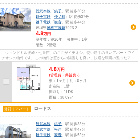
総武本線
「
銚子
」駅 徒歩30分
銚子電鉄
「
仲ノ町
」駅 徒歩37分
銚子電鉄
「
観音
」駅 徒歩44分
茨城県
神栖市
波崎
7923-2
4.8
万円
築年数：築20年 ｜募集中：
1室
階数：2階建
「ウィンドミル波崎・七番館」のここがイチオシ。使い勝手の良いアパートでイ
チオシの物件です。この物件は窓からの陽当りも良い、快適な環境の整ったアパ
ートです。眺望良好なアパー...
4.8
万
円
(管理費・共益費 -)
敷：1ヶ月｜礼：0ヶ月
所在階：1階
間取り：1LDK
面積：38.09㎡
ロードス
賃貸｜アパート
総武本線
「
銚子
」駅 徒歩33分
総武本線
「
松岸
」駅 徒歩47分
銚子電鉄
「
観音
」駅 徒歩53分