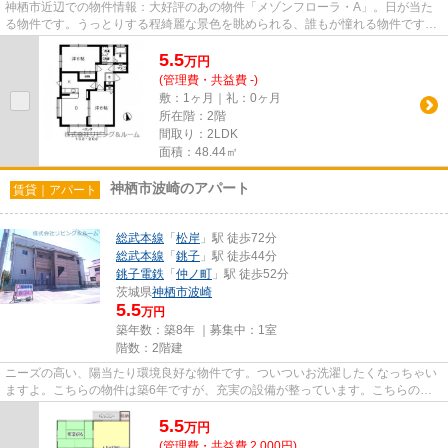
神栖市近辺での物件情報：大好評のあの物件「メゾンフローラ・A」。日が当た
る物件です。うっとりする程綺麗な景色を眺められる、誰もが憧れる物件です。
こちらの物件はアパートです。...
5.5
万
円
(管理費・共益費 -)
敷：1ヶ月｜礼：0ヶ月
所在階：2階
間取り：2LDK
面積：48.44㎡
神栖市波崎のアパート
賃貸｜アパート
総武本線
「
松岸
」駅 徒歩72分
総武本線
「
銚子
」駅 徒歩44分
銚子電鉄
「
仲ノ町
」駅 徒歩52分
茨城県
神栖市
波崎
5.5
万円
築年数：築8年 ｜募集中：
1室
階数：2階建
ニーズの高い、陽当たり環境良好な物件です。ついついお洗濯したくなっちゃい
ますよ。こちらの物件は築6年ですが、充実の設備が整っています。こちらの物
件はアパートです。最上階のア...
5.5
万
円
(管理費・共益費 2,000円)