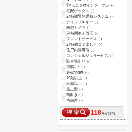
TVモニタ付インターホン
(-)
宅配ボックス
(-)
24時間緊急通報システム
(-)
ディンプルキー
(-)
防犯カメラ
(-)
24時間有人管理
(-)
フロントサービス
(-)
24時間ゴミ出し可
(-)
住戸内覧可能
(-)
コンシェルジュサービス
(-)
駐車場あり
(-)
2階以上
(-)
1階の物件
(-)
10階以上
(-)
20階以上
(-)
最上階
(-)
南向き
(-)
角部屋
(-)
118
件が該当