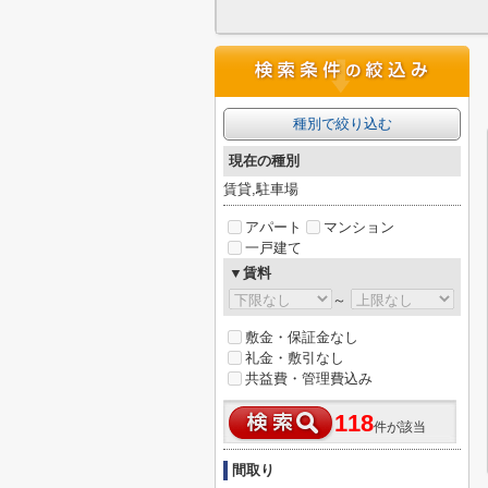
種別で絞り込む
現在の種別
賃貸,駐車場
アパート
マンション
一戸建て
▼賃料
～
敷金・保証金なし
礼金・敷引なし
共益費・管理費込み
118
件が該当
間取り