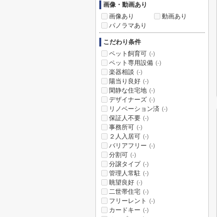
画像・動画あり
画像あり
動画あり
パノラマあり
こだわり条件
ペット飼育可
(-)
ペット専用設備
(-)
楽器相談
(-)
陽当り良好
(-)
閑静な住宅地
(-)
デザイナーズ
(-)
リノベーション済
(-)
保証人不要
(-)
事務所可
(-)
２人入居可
(-)
バリアフリー
(-)
分割可
(-)
分譲タイプ
(-)
管理人常駐
(-)
眺望良好
(-)
二世帯住宅
(-)
フリーレント
(-)
カードキー
(-)