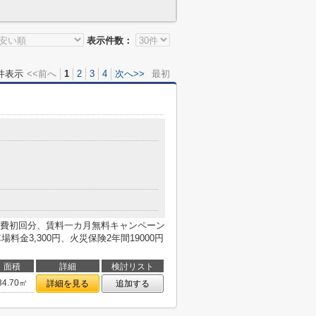
表示件数：
件表示
<<前へ
1
2
3
4
次へ>>
最初
費初回分、賃料一カ月無料キャンペーン
料金3,300円、火災保険2年間19000円
面積
詳細
検討リスト
34.70㎡
詳細を見る
追加する