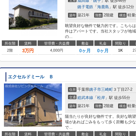
交通
成田線
「
銚子
」駅 徒歩46分
銚子電鉄
「
海鹿島
」駅 徒歩12分
築21年
2階建
軽量
築年
階数
構造
眺望良好な物件で魅力的です。こちらは
件はアパートです。当社スタッフが地域
の...
所在階
賃料
管理費・共益費
敷金
礼金
間取り
3
万円
0ヶ月
0ヶ月
2階
4,000円
1K
2
エクセルドミール Ｂ
千葉県
銚子市
三崎町
３丁目27-2
住所
交通
総武本線
「
松岸
」駅 徒歩55分
築21年
2階建
軽量
築年
階数
構造
陽当たりが良好な物件です。良好な眺望
場があればごみをもって歩く距離も少な
で...
所在階
賃料
管理費・共益費
敷金
礼金
間取り