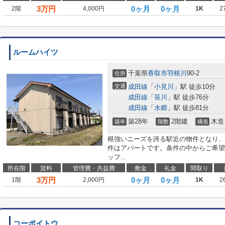
3
万円
0ヶ月
0ヶ月
2階
4,000円
1K
2
ルームハイツ
千葉県
香取市
羽根川
90-2
住所
交通
成田線
「
小見川
」駅 徒歩10分
成田線
「
笹川
」駅 徒歩76分
成田線
「
水郷
」駅 徒歩81分
築28年
2階建
木造
築年
階数
構造
根強いニーズを誇る駅近の物件となり、
件はアパートです。条件の中からご希望
ッフ...
所在階
賃料
管理費・共益費
敷金
礼金
間取り
3
万円
0ヶ月
0ヶ月
1階
2,000円
1K
2
コーポイトウ