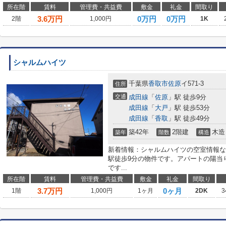
所在階
賃料
管理費・共益費
敷金
礼金
間取り
3.6
万円
0万円
0万円
2階
1,000円
1K
シャルムハイツ
千葉県
香取市
佐原
イ571-3
住所
交通
成田線
「
佐原
」駅 徒歩9分
成田線
「
大戸
」駅 徒歩53分
成田線
「
香取
」駅 徒歩49分
築42年
2階建
木造
築年
階数
構造
新着情報：シャルムハイツの空室情報な
駅徒歩9分の物件です。アパートの陽当
です...
所在階
賃料
管理費・共益費
敷金
礼金
間取り
3.7
万円
0ヶ月
1階
1,000円
1ヶ月
2DK
3