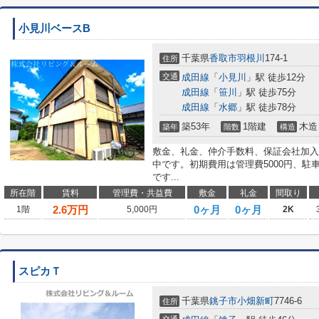
小見川ベースB
千葉県
香取市
羽根川
174-1
住所
交通
成田線
「
小見川
」駅 徒歩12分
成田線
「
笹川
」駅 徒歩75分
成田線
「
水郷
」駅 徒歩78分
築53年
1階建
木造
築年
階数
構造
敷金、礼金、仲介手数料、保証会社加入
中です。初期費用は管理費5000円、駐車場
です...
所在階
賃料
管理費・共益費
敷金
礼金
間取り
2.6
万円
0ヶ月
0ヶ月
1階
5,000円
2K
スピカＴ
千葉県
銚子市
小畑新町
7746-6
住所