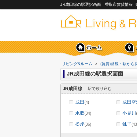
JR成田線の駅選択画面｜香取市賃貸情報 
リビング&ルーム
>
(賃貸)路線・駅から
JR成田線の駅選択画面
JR成田線
駅で絞り込む
成田
成田空
(4)
水郷
小見川
(34)
松岸
銚子
(36)
(43