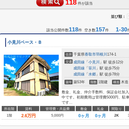
118
件が該当
並び順：
118
157
1-30
該当公開件数
件 空き数
件
小見川ベース・Ｂ
千葉県
香取市
羽根川
174-1
住所
交通
成田線
「
小見川
」駅 徒歩12分
成田線
「
笹川
」駅 徒歩75分
成田線
「
水郷
」駅 徒歩78分
築53年
1階建
木造
築年
階数
構造
敷金、礼金、仲介手数料、保証会社加入
中です。初期費用は管理費5000円、駐車場
です...
所在階
賃料
管理費・共益費
敷金
礼金
間取り
2.6
万円
0ヶ月
0ヶ月
1階
5,000円
2K