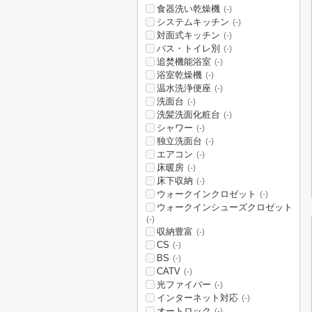
食器洗い乾燥機
(-)
システムキッチン
(-)
対面式キッチン
(-)
バス・トイレ別
(-)
追焚機能浴室
(-)
浴室乾燥機
(-)
温水洗浄便座
(-)
洗面台
(-)
洗髪洗面化粧台
(-)
シャワー
(-)
独立洗面台
(-)
エアコン
(-)
床暖房
(-)
床下収納
(-)
ウォークインクロゼット
(-)
ウォークインシューズクロゼット
(-)
収納豊富
(-)
CS
(-)
BS
(-)
CATV
(-)
光ファイバー
(-)
インターネット対応
(-)
オートロック
(-)