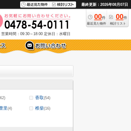
最終更新：2026年08月07日
00
00
件
件
最近見た物件
検討リスト
営業時間：09:30～18:00
定休日：水曜日
香取
(62)
(54)
豊里
椎柴
(4)
(16)