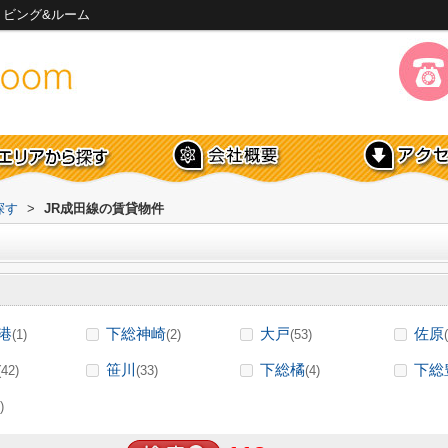
リビング&ルーム
探す
>
JR成田線の賃貸物件
港
下総神崎
大戸
佐原
(1)
(2)
(53)
笹川
下総橘
下総
(42)
(33)
(4)
)