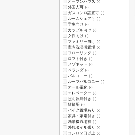
オープンハウス
(-)
外国人可
(-)
ガスコンロ設置可
(-)
ルームシェア可
(-)
学生向け
(-)
カップル向け
(-)
女性向け
(-)
ファミリー向け
(-)
室内洗濯機置場
(-)
フローリング
(-)
ロフト付き
(-)
メゾネット
(-)
ベランダ
(-)
バルコニー
(-)
ルーフバルコニー
(-)
オール電化
(-)
エレベーター
(-)
照明器具付き
(-)
駐輪場
(-)
バイク置場あり
(-)
家具・家電付き
(-)
洗濯機置場有
(-)
外観タイル張り
(-)
コンロ２口以上
(-)