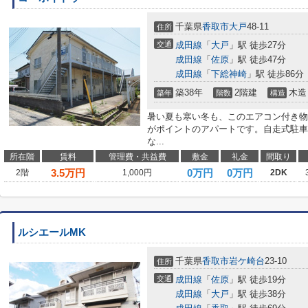
千葉県
香取市
大戸
48-11
住所
交通
成田線
「
大戸
」駅 徒歩27分
成田線
「
佐原
」駅 徒歩47分
成田線
「
下総神崎
」駅 徒歩86分
築38年
2階建
木造
築年
階数
構造
暑い夏も寒い冬も、このエアコン付き物
がポイントのアパートです。自走式駐車
な...
所在階
賃料
管理費・共益費
敷金
礼金
間取り
3.5
万円
0万円
0万円
2階
1,000円
2DK
ルシエールMK
千葉県
香取市
岩ケ崎台
23-10
住所
交通
成田線
「
佐原
」駅 徒歩19分
成田線
「
大戸
」駅 徒歩38分