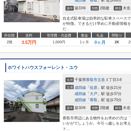
成田線
「
香取
」駅 徒歩69分
築33年
2階建
木造
築年
階数
構造
自走式駐車場は効率的な駐車スペースで
が特徴。できるだけ早めに不動産情報を
だ...
所在階
賃料
管理費・共益費
敷金
礼金
間取り
3.5
万円
0ヶ月
2階
1,000円
1ヶ月
2K
2
ホワイトハウスフォーレント・ユウ
千葉県
香取市
玉造
３丁目3-8
住所
交通
成田線
「
佐原
」駅 徒歩21分
成田線
「
大戸
」駅 徒歩37分
成田線
「
香取
」駅 徒歩70分
築30年
2階建
木造
築年
階数
構造
香取市周辺にある物件をお求めの方は「
いかがでしょうか。今引っ越しをお考え
ト...