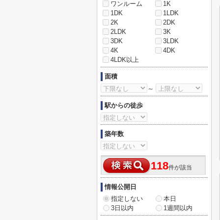
ワンルーム
1K
1DK
1LDK
2K
2DK
2LDK
3K
3DK
3LDK
4K
4DK
4LDK以上
面積
～
駅からの徒歩
築年数
118
件が該当
情報公開日
指定しない
本日
3日以内
1週間以内