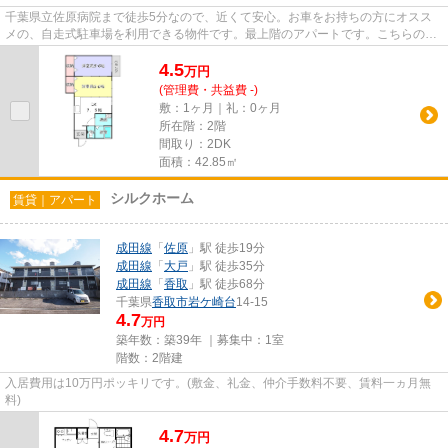
千葉県立佐原病院まで徒歩5分なので、近くて安心。お車をお持ちの方にオスス
メの、自走式駐車場を利用できる物件です。最上階のアパートです。こちらの物
件はアパートです。賃貸物件を...
4.5
万
円
(管理費・共益費 -)
敷：1ヶ月｜礼：0ヶ月
所在階：2階
間取り：2DK
面積：42.85㎡
シルクホーム
賃貸｜アパート
成田線
「
佐原
」駅 徒歩19分
成田線
「
大戸
」駅 徒歩35分
成田線
「
香取
」駅 徒歩68分
千葉県
香取市
岩ケ崎台
14-15
4.7
万円
築年数：築39年 ｜募集中：
1室
階数：2階建
入居費用は10万円ポッキリです。(敷金、礼金、仲介手数料不要、賃料一ヵ月無
料)
4.7
万
円