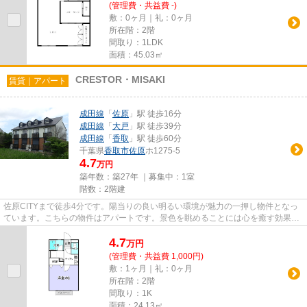
(管理費・共益費 -)
敷：0ヶ月｜礼：0ヶ月
所在階：2階
間取り：1LDK
面積：45.03㎡
CRESTOR・MISAKI
賃貸｜アパート
成田線
「
佐原
」駅 徒歩16分
成田線
「
大戸
」駅 徒歩39分
成田線
「
香取
」駅 徒歩60分
千葉県
香取市
佐原
ホ1275-5
4.7
万円
築年数：築27年 ｜募集中：
1室
階数：2階建
佐原CITYまで徒歩4分です。陽当りの良い明るい環境が魅力の一押し物件となっ
ています。こちらの物件はアパートです。景色を眺めることには心を癒す効果が
あり、視力低下の恐れも少なく...
4.7
万
円
(管理費・共益費 1,000円)
敷：1ヶ月｜礼：0ヶ月
所在階：2階
間取り：1K
面積：24.13㎡