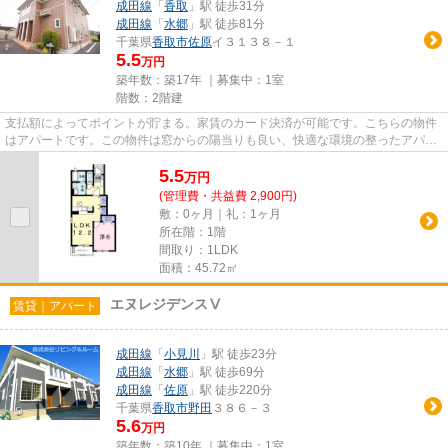
成田線
「
香取
」駅 徒歩31分
成田線
「
水郷
」駅 徒歩81分
千葉県
香取市
佐原
イ３１３８－１
5.5
万円
築年数：築17年 ｜募集中：
1室
階数：2階建
支払額によってポイントが貯まる。家賃のカード決済が可能です。こちらの物件
はアパートです。この物件は窓からの陽当りも良い、快適な環境の整ったアパー
トです。こちらのアパートは...
5.5
万
円
(管理費・共益費 2,900円)
敷：0ヶ月｜礼：1ヶ月
所在階：1階
間取り：1LDK
面積：45.72㎡
エヌレジデンスⅤ
賃貸｜アパート
成田線
「
小見川
」駅 徒歩23分
成田線
「
水郷
」駅 徒歩69分
成田線
「
佐原
」駅 徒歩220分
千葉県
香取市
野田
３８６－３
5.6
万円
築年数：築10年 ｜募集中：
1室