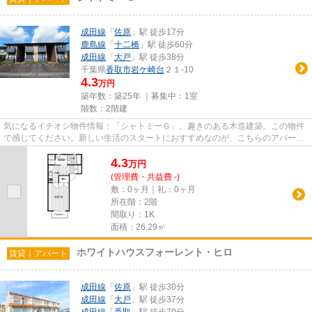
成田線
「
佐原
」駅 徒歩17分
鹿島線
「
十二橋
」駅 徒歩60分
成田線
「
大戸
」駅 徒歩38分
千葉県
香取市
岩ケ崎台
２１-10
4.3
万円
築年数：築25年 ｜募集中：
1室
階数：2階建
気になるイチオシ物件情報：「シャトミーＧ」。趣きのある木造建築。この物件
で感じてください。新しい生活のスタートにおすすめなのが、こちらのアパート
です。香取市の賃貸情報を豊...
4.3
万
円
(管理費・共益費 -)
敷：0ヶ月｜礼：0ヶ月
所在階：2階
間取り：1K
面積：26.29㎡
ホワイトハウスフォーレント・ヒロ
賃貸｜アパート
成田線
「
佐原
」駅 徒歩30分
成田線
「
大戸
」駅 徒歩37分