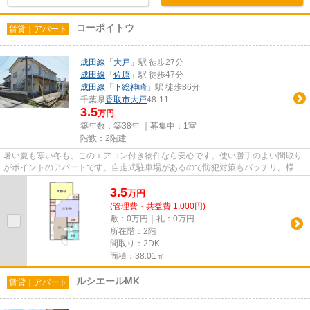
コーポイトウ
賃貸｜アパート
成田線
「
大戸
」駅 徒歩27分
成田線
「
佐原
」駅 徒歩47分
成田線
「
下総神崎
」駅 徒歩86分
千葉県
香取市
大戸
48-11
3.5
万円
築年数：築38年 ｜募集中：
1室
階数：2階建
暑い夏も寒い冬も、このエアコン付き物件なら安心です。使い勝手のよい間取り
がポイントのアパートです。自走式駐車場があるので防犯対策もバッチリ。様々
な条件の中でもニーズの高い...
3.5
万
円
(管理費・共益費 1,000円)
敷：0万円｜礼：0万円
所在階：2階
間取り：2DK
面積：38.01㎡
ルシエールMK
賃貸｜アパート