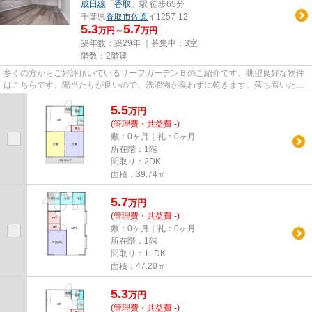
成田線
「
香取
」駅 徒歩65分
千葉県
香取市
佐原
イ1257-12
5.3
5.7
万円～
万円
築年数：築29年 ｜募集中：
3室
階数：2階建
多くの方からご好評頂いているリーフガーデンＢのご紹介です。眺望良好な物件
はこちらです。陽当たりが良いので、洗濯物が臭わずに乾きます。落ち着いた街
並みが魅力のアパートはこち...
5.5
万
円
(管理費・共益費 -)
敷：0ヶ月｜礼：0ヶ月
所在階：1階
間取り：2DK
面積：39.74㎡
5.7
万
円
(管理費・共益費 -)
敷：0ヶ月｜礼：0ヶ月
所在階：1階
間取り：1LDK
面積：47.20㎡
5.3
万
円
(管理費・共益費 -)