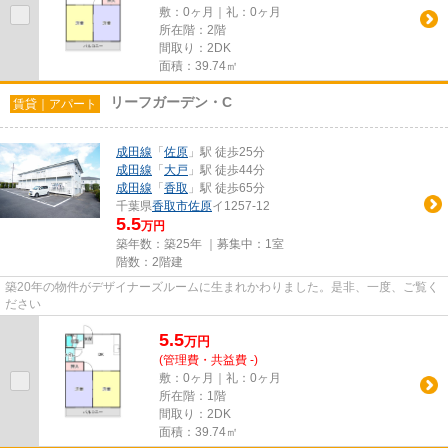
敷：0ヶ月｜礼：0ヶ月
所在階：2階
間取り：2DK
面積：39.74㎡
リーフガーデン・C
賃貸｜アパート
成田線
「
佐原
」駅 徒歩25分
成田線
「
大戸
」駅 徒歩44分
成田線
「
香取
」駅 徒歩65分
千葉県
香取市
佐原
イ1257-12
5.5
万円
築年数：築25年 ｜募集中：
1室
階数：2階建
築20年の物件がデザイナーズルームに生まれかわりました。是非、一度、ご覧く
ださい
5.5
万
円
(管理費・共益費 -)
敷：0ヶ月｜礼：0ヶ月
所在階：1階
間取り：2DK
面積：39.74㎡