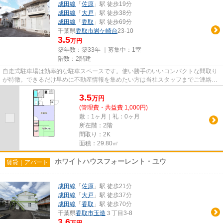
成田線
「
佐原
」駅 徒歩19分
成田線
「
大戸
」駅 徒歩38分
成田線
「
香取
」駅 徒歩69分
千葉県
香取市
岩ケ崎台
23-10
3.5
万円
築年数：築33年 ｜募集中：
1室
階数：2階建
自走式駐車場は効率的な駐車スペースです。使い勝手のいいコンパクトな間取り
が特徴。できるだけ早めに不動産情報を集めたい方は当社スタッフまでご連絡く
ださい。地域の不動産情報を...
3.5
万
円
(管理費・共益費 1,000円)
敷：1ヶ月｜礼：0ヶ月
所在階：2階
間取り：2K
面積：29.80㎡
ホワイトハウスフォーレント・ユウ
賃貸｜アパート
成田線
「
佐原
」駅 徒歩21分
成田線
「
大戸
」駅 徒歩37分
成田線
「
香取
」駅 徒歩70分
千葉県
香取市
玉造
３丁目3-8
3.6