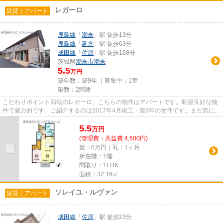
レガーロ
賃貸｜アパート
鹿島線
「
潮来
」駅 徒歩13分
鹿島線
「
延方
」駅 徒歩63分
成田線
「
佐原
」駅 徒歩168分
茨城県
潮来市
潮来
5.5
万円
築年数：築9年 ｜募集中：
1室
階数：2階建
こだわりポイント満載のレガーロ。こちらの物件はアパートです。眺望良好な物
件で魅力的です。ご紹介するのは2017年4月竣工・築9年の物件です。まだ気にな
る物件が見つからないのであ...
5.5
万
円
(管理費・共益費 4,500円)
敷：0万円｜礼：1ヶ月
所在階：1階
間取り：1LDK
面積：32.16㎡
ソレイユ・ルヴァン
賃貸｜アパート
成田線
「
佐原
」駅 徒歩23分