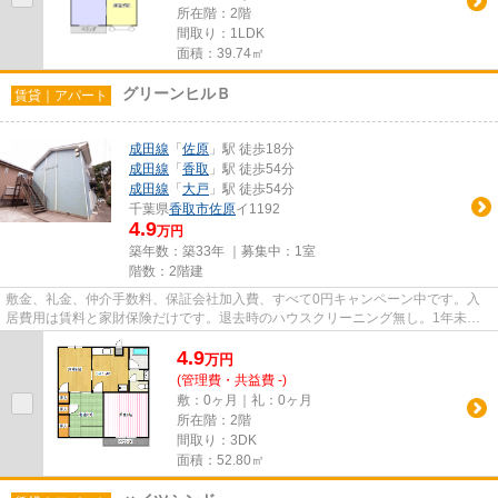
所在階：2階
間取り：1LDK
面積：39.74㎡
グリーンヒルＢ
賃貸｜アパート
成田線
「
佐原
」駅 徒歩18分
成田線
「
香取
」駅 徒歩54分
成田線
「
大戸
」駅 徒歩54分
千葉県
香取市
佐原
イ1192
4.9
万円
築年数：築33年 ｜募集中：
1室
階数：2階建
敷金、礼金、仲介手数料、保証会社加入費、すべて0円キャンペーン中です。入
居費用は賃料と家財保険だけです。退去時のハウスクリーニング無し。1年未満
の退去の際は早期解約違約金(賃...
4.9
万
円
(管理費・共益費 -)
敷：0ヶ月｜礼：0ヶ月
所在階：2階
間取り：3DK
面積：52.80㎡