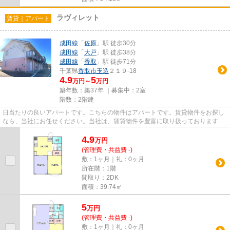
ラヴィレット
賃貸｜アパート
成田線
「
佐原
」駅 徒歩30分
成田線
「
大戸
」駅 徒歩38分
成田線
「
香取
」駅 徒歩71分
千葉県
香取市
玉造
２１９-18
4.9
5
万円～
万円
築年数：築37年 ｜募集中：
2室
階数：2階建
日当たりの良いアパートです。こちらの物件はアパートです。賃貸物件をお探し
なら、当社にお任せください。当社は、賃貸物件を豊富に取り扱っております。
お客様のご希望に適した物件...
4.9
万
円
(管理費・共益費 -)
敷：1ヶ月｜礼：0ヶ月
所在階：1階
間取り：2DK
面積：39.74㎡
5
万
円
(管理費・共益費 -)
敷：1ヶ月｜礼：0ヶ月