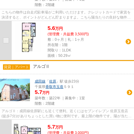
階数：2階建
こちらの物件は自走式駐車場がご利用いただけます。クレジットカードで家賃を
決済すると、ポイントがどんどん貯まりますよ。こちら陽当たりの良好な物件で
す。重たいゴミの持ち運びが...
5.6
万
円
(管理費・共益費 3,500円)
敷：0ヶ月｜礼：1ヶ月
所在階：1階
間取り：1LDK
面積：50.29㎡
アルゴⅡ
賃貸｜アパート
成田線
「
佐原
」駅 徒歩23分
千葉県
香取市
玉造
５９１
5.7
万円
築年数：築22年 ｜募集中：
1室
階数：2階建
アルゴⅡ：成田線佐原駅にも近くて便利。近くにはセブンイレブン 佐原玉造店
(徒歩7分)がありちょっとした買い物に便利です。最上階の物件です。陽が当たる
物件は湿気も少なく健康な毎日...
5.7
万
円
(管理費・共益費 3,000円)