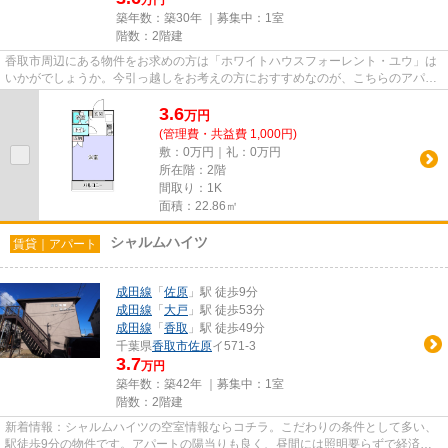
万円
築年数：築30年 ｜募集中：
1室
階数：2階建
香取市周辺にある物件をお求めの方は「ホワイトハウスフォーレント・ユウ」は
いかがでしょうか。今引っ越しをお考えの方におすすめなのが、こちらのアパー
トです。車の出し入れも簡単...
3.6
万
円
(管理費・共益費 1,000円)
敷：0万円｜礼：0万円
所在階：2階
間取り：1K
面積：22.86㎡
シャルムハイツ
賃貸｜アパート
成田線
「
佐原
」駅 徒歩9分
成田線
「
大戸
」駅 徒歩53分
成田線
「
香取
」駅 徒歩49分
千葉県
香取市
佐原
イ571-3
3.7
万円
築年数：築42年 ｜募集中：
1室
階数：2階建
新着情報：シャルムハイツの空室情報ならコチラ。こだわりの条件として多い、
駅徒歩9分の物件です。アパートの陽当りも良く、昼間には照明要らずで経済的