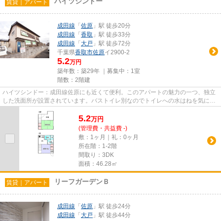
ハイツシンドー
賃貸｜アパート
成田線
「
佐原
」駅 徒歩20分
成田線
「
香取
」駅 徒歩33分
成田線
「
大戸
」駅 徒歩72分
千葉県
香取市
佐原
イ2900-2
5.2
万円
築年数：築29年 ｜募集中：
1室
階数：2階建
ハイツシンドー：成田線佐原にも近くて便利。このアパートの魅力の一つ、独立
した洗面所が設置されています。バストイレ別なのでトイレへの水はねを気にす
る必要もありません。エアコ...
5.2
万
円
(管理費・共益費 -)
敷：1ヶ月｜礼：0ヶ月
所在階：1-2階
間取り：3DK
面積：46.28㎡
リーフガーデンＢ
賃貸｜アパート
成田線
「
佐原
」駅 徒歩24分
成田線
「
大戸
」駅 徒歩44分