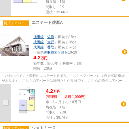
所在階：1階
間取り：3K
面積：39.66㎡
エステート佐原A
賃貸｜アパート
成田線
「
佐原
」駅 徒歩18分
成田線
「
大戸
」駅 徒歩35分
成田線
「
香取
」駅 徒歩67分
千葉県
香取市
岩ケ崎台
10-29
4.2
万円
築年数：築35年 ｜募集中：
1室
階数：2階建
こだわりポイント満載のエステート佐原A。こちらのアパートには自走式駐車場
があります。こちらのアパートは陽当たりが良好です。こちらの物件はアパート
です。できるだけ早めに不動産...
4.2
万
円
(管理費・共益費 1,000円)
敷：1ヶ月｜礼：0万円
所在階：1階
間取り：2DK
面積：39.74㎡
シャトミーＧ
賃貸｜アパート