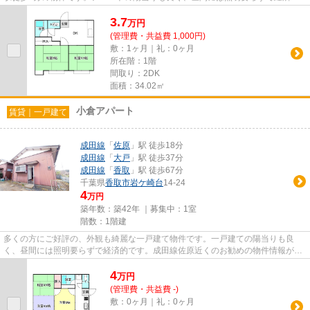
です。こちらの物件はアパート...
3.7
万
円
(管理費・共益費 1,000円)
敷：1ヶ月｜礼：0ヶ月
所在階：1階
間取り：2DK
面積：34.02㎡
小倉アパート
賃貸｜一戸建て
成田線
「
佐原
」駅 徒歩18分
成田線
「
大戸
」駅 徒歩37分
成田線
「
香取
」駅 徒歩67分
千葉県
香取市
岩ケ崎台
14-24
4
万円
築年数：築42年 ｜募集中：
1室
階数：1階建
多くの方にご好評の、外観も綺麗な一戸建て物件です。一戸建ての陽当りも良
く、昼間には照明要らずで経済的です。成田線佐原近くのお勧めの物件情報があ
ります。なぜお勧めか、気にな...
4
万
円
(管理費・共益費 -)
敷：0ヶ月｜礼：0ヶ月