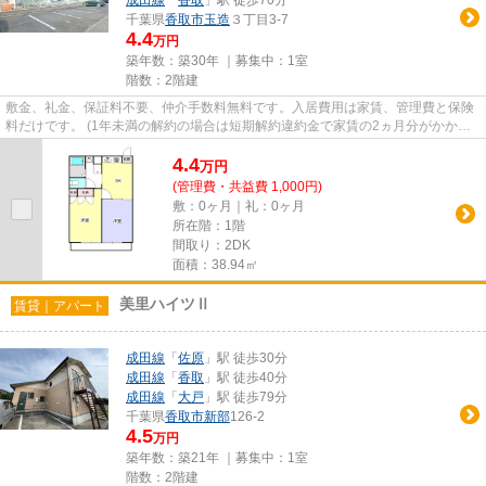
成田線
「
香取
」駅 徒歩70分
千葉県
香取市
玉造
３丁目3-7
4.4
万円
築年数：築30年 ｜募集中：
1室
階数：2階建
敷金、礼金、保証料不要、仲介手数料無料です。入居費用は家賃、管理費と保険
料だけです。 (1年未満の解約の場合は短期解約違約金で家賃の2ヵ月分がかかり
ます。) 退去時のハウスクリ...
4.4
万
円
(管理費・共益費 1,000円)
敷：0ヶ月｜礼：0ヶ月
所在階：1階
間取り：2DK
面積：38.94㎡
美里ハイツⅡ
賃貸｜アパート
成田線
「
佐原
」駅 徒歩30分
成田線
「
香取
」駅 徒歩40分
成田線
「
大戸
」駅 徒歩79分
千葉県
香取市
新部
126-2
4.5
万円
築年数：築21年 ｜募集中：
1室
階数：2階建