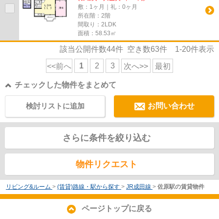
敷：1ヶ月｜礼：0ヶ月
所在階：2階
間取り：2LDK
面積：58.53㎡
該当公開件数
44
件 空き数
63
件
1-20
件表示
1
2
3
<<前へ
次へ>>
最初
チェックした物件をまとめて
検討リストに追加
お問い合わせ
さらに条件を絞り込む
物件リクエスト
リビング&ルーム
>
(賃貸)路線・駅から探す
>
JR成田線
>
佐原駅の賃貸物件
ページトップに戻る