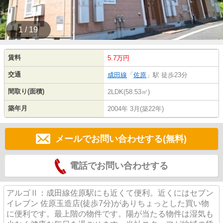
1 / 19
賃料
5.7万円
交通
成田線
「
佐原
」駅 徒歩23分
間取り(面積)
2LDK(58.53㎡)
築年月
2004年 3月(築22年)
メールでお問い合わせする(無料)
電話でお問い合わせする
アルゴⅡ：成田線佐原駅にも近くて便利。近くにはセブン
イレブン 佐原玉造店(徒歩7分)がありちょっとした買い物
に便利です。最上階の物件です。陽が当たる物件は湿気も