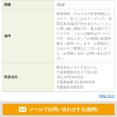
階建
2階建
新着情報：アルゴⅡの空室情報なら
コチラ。近くにはセブンイレブン 佐
原玉造店(徒歩7分)がありちょっとし
た買い物に便利です。最上階のアパ
ートです。こちらの物件はアパート
備考
です。当社スタッフが地域の賃貸情
報をご提供いたします。お客様のこ
だわりやご要望などございました
ら、お気軽に当社へお問い合わせ下
さい。
株式会社リビング＆ルーム
千葉県香取市北３丁目2-28
取扱会社
TEL:0478-54-0111
千葉県知事 (4) 第16070号
宅建協会北総支部
情報の見方
メールでお問い合わせする(無料)