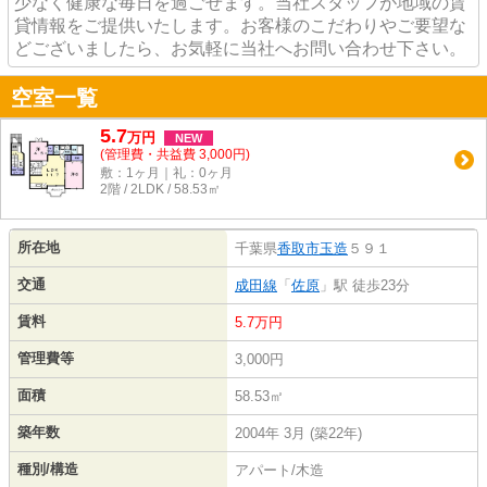
少なく健康な毎日を過ごせます。当社スタッフが地域の賃
貸情報をご提供いたします。お客様のこだわりやご要望な
どございましたら、お気軽に当社へお問い合わせ下さい。
空室一覧
5.7
万
円
NEW
(管理費・共益費 3,000円)
敷：1ヶ月｜礼：0ヶ月
2階 / 2LDK / 58.53㎡
所在地
千葉県
香取市
玉造
５９１
交通
成田線
「
佐原
」駅 徒歩23分
賃料
5.7万円
管理費等
3,000円
面積
58.53㎡
築年数
2004年 3月 (築22年)
種別/構造
アパート/木造