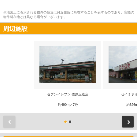
※地図上に表示される物件の位置は付近住所に所在することを表すものであり、実際の
物件所在地とは異なる場合がございます。
周辺施設
セブンイレブン 佐原玉造店
セイミヤ 
約490m／7分
約626
前