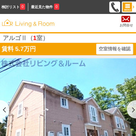
0
0
検討リスト
最近見た物件
お問合せ
アルゴⅡ（
1
室）
賃料
5.7万円
空室情報を確認