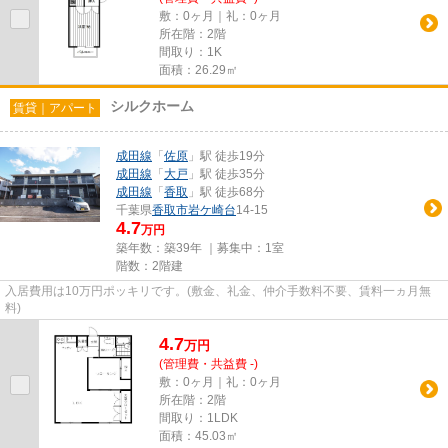
敷：0ヶ月｜礼：0ヶ月
所在階：2階
間取り：1K
面積：26.29㎡
シルクホーム
賃貸｜アパート
成田線
「
佐原
」駅 徒歩19分
成田線
「
大戸
」駅 徒歩35分
成田線
「
香取
」駅 徒歩68分
千葉県
香取市
岩ケ崎台
14-15
4.7
万円
築年数：築39年 ｜募集中：
1室
階数：2階建
入居費用は10万円ポッキリです。(敷金、礼金、仲介手数料不要、賃料一ヵ月無
料)
4.7
万
円
(管理費・共益費 -)
敷：0ヶ月｜礼：0ヶ月
所在階：2階
間取り：1LDK
面積：45.03㎡