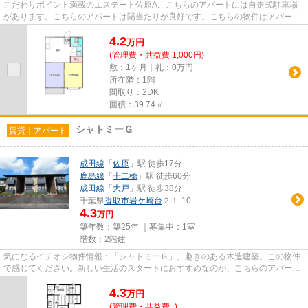
こだわりポイント満載のエステート佐原A。こちらのアパートには自走式駐車場
があります。こちらのアパートは陽当たりが良好です。こちらの物件はアパート
です。できるだけ早めに不動産...
4.2
万
円
(管理費・共益費 1,000円)
敷：1ヶ月｜礼：0万円
所在階：1階
間取り：2DK
面積：39.74㎡
シャトミーＧ
賃貸｜アパート
成田線
「
佐原
」駅 徒歩17分
鹿島線
「
十二橋
」駅 徒歩60分
成田線
「
大戸
」駅 徒歩38分
千葉県
香取市
岩ケ崎台
２１-10
4.3
万円
築年数：築25年 ｜募集中：
1室
階数：2階建
気になるイチオシ物件情報：「シャトミーＧ」。趣きのある木造建築。この物件
で感じてください。新しい生活のスタートにおすすめなのが、こちらのアパート
です。香取市の賃貸情報を豊...
4.3
万
円
(管理費・共益費 -)