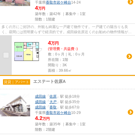
千葉県
香取市
岩ケ崎台
14-24
4
万円
築年数：築42年 ｜募集中：
1室
階数：1階建
多くの方にご好評の、外観も綺麗な一戸建て物件です。一戸建ての陽当りも良
く、昼間には照明要らずで経済的です。成田線佐原近くのお勧めの物件情報があ
ります。なぜお勧めか、気にな...
4
万
円
(管理費・共益費 -)
敷：0ヶ月｜礼：0ヶ月
所在階：1階
間取り：3K
面積：39.66㎡
エステート佐原A
賃貸｜アパート
成田線
「
佐原
」駅 徒歩18分
成田線
「
大戸
」駅 徒歩35分
成田線
「
香取
」駅 徒歩67分
千葉県
香取市
岩ケ崎台
10-29
4.2
万円
築年数：築35年 ｜募集中：
1室
階数：2階建