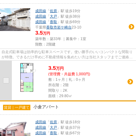
成田線
「
佐原
」駅 徒歩19分
成田線
「
大戸
」駅 徒歩38分
成田線
「
香取
」駅 徒歩69分
千葉県
香取市
岩ケ崎台
23-10
3.5
万円
築年数：築33年 ｜募集中：
1室
階数：2階建
自走式駐車場は効率的な駐車スペースです。使い勝手のいいコンパクトな間取り
が特徴。できるだけ早めに不動産情報を集めたい方は当社スタッフまでご連絡く
ださい。地域の不動産情報を...
3.5
万
円
(管理費・共益費 1,000円)
敷：1ヶ月｜礼：0ヶ月
所在階：2階
間取り：2K
面積：29.80㎡
小倉アパート
賃貸｜一戸建て
成田線
「
佐原
」駅 徒歩18分
成田線
「
大戸
」駅 徒歩37分
成田線
「
香取
」駅 徒歩67分