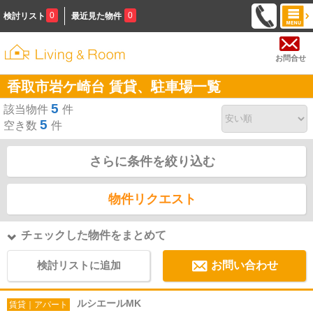
0
0
検討リスト
最近見た物件
お問合せ
香取市岩ケ崎台 賃貸、駐車場一覧
5
該当物件
件
5
空き数
件
さらに条件を絞り込む
物件リクエスト
チェックした物件をまとめて
検討リストに追加
お問い合わせ
ルシエールMK
賃貸｜アパート