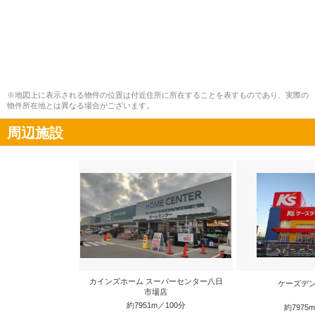
※地図上に表示される物件の位置は付近住所に所在することを表すものであり、実際の
物件所在地とは異なる場合がございます。
周辺施設
カインズホーム スーパーセンター八日
ケーズデン
市場店
約7951m／100分
約7975