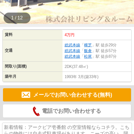
1 / 12
賃料
4万円
総武本線
「
横芝
」駅 徒歩29分
交通
総武本線
「
飯倉
」駅 徒歩57分
総武本線
「
松尾
」駅 徒歩87分
間取り(面積)
2DK(37.48㎡)
築年月
1993年 3月(築33年)
メールでお問い合わせする(無料)
電話でお問い合わせする
新着情報：アークピア壱番館 の空室情報ならコチラ。こち
らの物件には自走式駐車場があります。ニーズの高い、陽