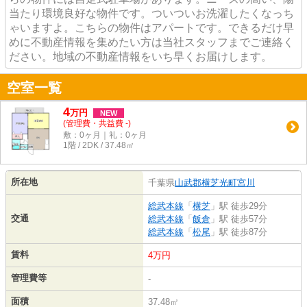
当たり環境良好な物件です。ついついお洗濯したくなっち
ゃいますよ。こちらの物件はアパートです。できるだけ早
めに不動産情報を集めたい方は当社スタッフまでご連絡く
ださい。地域の不動産情報をいち早くお届けします。
空室一覧
4
万
円
NEW
(管理費・共益費 -)
敷：0ヶ月｜礼：0ヶ月
1階 / 2DK / 37.48㎡
所在地
千葉県
山武郡横芝光町
宮川
総武本線
「
横芝
」駅 徒歩29分
交通
総武本線
「
飯倉
」駅 徒歩57分
総武本線
「
松尾
」駅 徒歩87分
賃料
4万円
管理費等
-
面積
37.48㎡