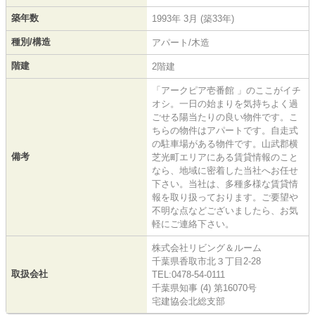
築年数
1993年 3月 (築33年)
種別/構造
アパート/木造
階建
2階建
「アークピア壱番館 」のここがイチ
オシ。一日の始まりを気持ちよく過
ごせる陽当たりの良い物件です。こ
ちらの物件はアパートです。自走式
の駐車場がある物件です。山武郡横
備考
芝光町エリアにある賃貸情報のこと
なら、地域に密着した当社へお任せ
下さい。当社は、多種多様な賃貸情
報を取り扱っております。ご要望や
不明な点などございましたら、お気
軽にご連絡下さい。
株式会社リビング＆ルーム
千葉県香取市北３丁目2-28
取扱会社
TEL:0478-54-0111
千葉県知事 (4) 第16070号
宅建協会北総支部