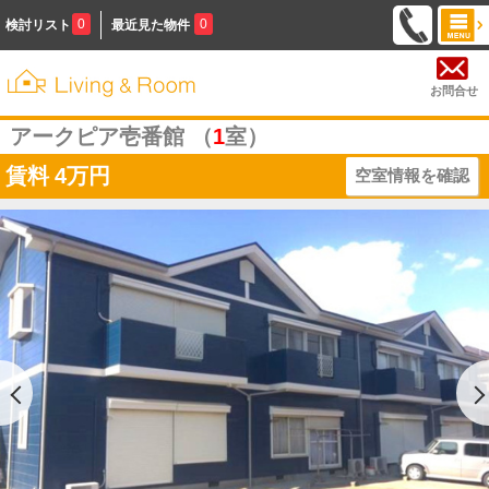
0
0
検討リスト
最近見た物件
お問合せ
アークピア壱番館 （
1
室）
賃料
4万円
空室情報を確認