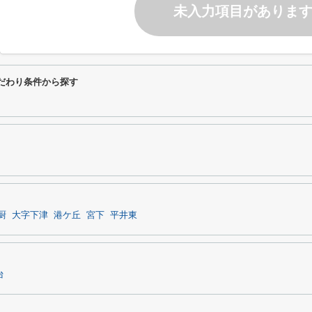
未入力項目がありま
だわり条件から探す
厨
大字下津
港ケ丘
宮下
平井東
台