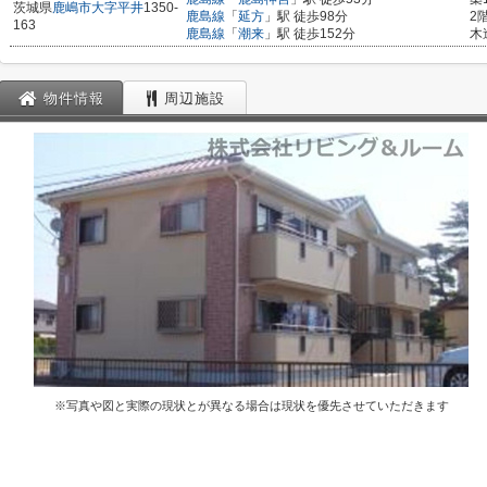
茨城県
鹿嶋市
大字平井
1350-
鹿島線
「
延方
」駅 徒歩98分
2
163
鹿島線
「
潮来
」駅 徒歩152分
木
物件情報
周辺施設
※写真や図と実際の現状とが異なる場合は現状を優先させていただきます