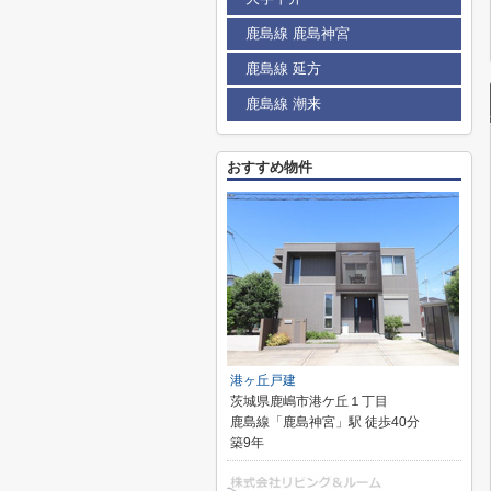
鹿島線 鹿島神宮
鹿島線 延方
鹿島線 潮来
おすすめ物件
港ヶ丘戸建
茨城県鹿嶋市港ケ丘１丁目
鹿島線「鹿島神宮」駅 徒歩40分
築9年