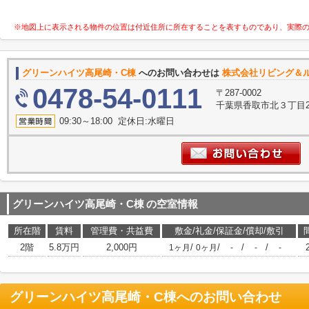
※地図上に表示される物件の位置は付近住所に所在することを表すものであり、実際
グリーンハイツ高尾崎・C棟
へのお問い合わせは
株式会社リビング＆
0478-54-0111
〒287-0002
千葉県香取市北３丁目2
09:30～18:00 定休日:水曜日
グリーンハイツ高尾崎・C棟
の空室情報
所在階
賃料
管理費・共益費
敷金/礼金/保証金/償却/敷引
2階
5.8万円
2,000円
/
/
/
/
1ヶ月
0ヶ月
-
-
-
グリーンハイツ高尾崎・C棟
へのお問い合わせ