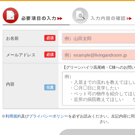
お名前
必須
メールアドレス
必須
【グリーンハイツ高尾崎・C棟へのお問
内容
任意
※
利用規約
及び
プライバシーポリシー
を必ずお読みください。左記内容に同
さい。