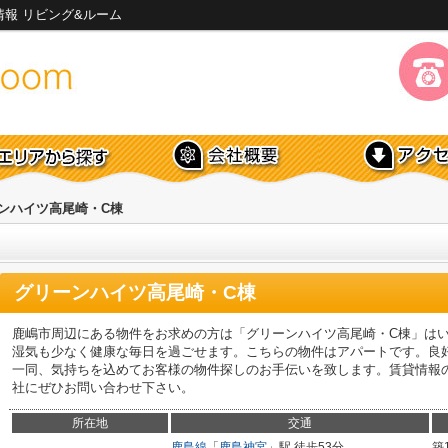
報 リビング&ルーム
ンハイツ高尾崎・C棟
グリーンハイツ高尾崎・C棟
鹿嶋市周辺にある物件をお求めの方は「グリーンハイツ高尾崎・C棟」は
湿気も少なく健康な毎日を過ごせます。こちらの物件はアパートです。良
一同、気持ちを込めてお客様の物件探しのお手伝いを致します。賃貸情報
社にぜひお問い合わせ下さい。
所在地
交通
鹿島線
「
鹿島神宮
」駅 徒歩53分
築