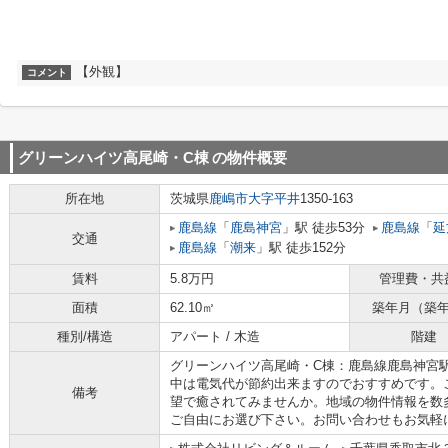
【外観】
コメント
グリーンハイツ高尾崎・C棟
の物件概要
所在地
茨城県
鹿嶋市
大字平井
1350-163
鹿島線
「
鹿島神宮
」駅 徒歩53分
鹿島線
「
延
交通
鹿島線
「
潮来
」駅 徒歩152分
賃料
5.8万円
管理費・共
面積
62.10㎡
築年月（築
種別/構造
アパート / 木造
階建
グリーンハイツ高尾崎・C棟：鹿島線鹿島神宮
中は電気代が節約出来ますのでおすすめです。
備考
望で癒されてみませんか。地域の物件情報を数
ご自由にお選び下さい。お問い合わせもお気軽