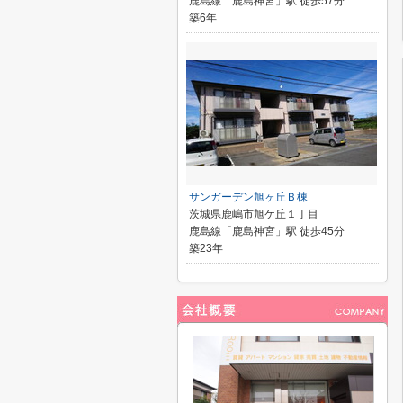
鹿島線「鹿島神宮」駅 徒歩57分
築6年
サンガーデン旭ヶ丘Ｂ棟
茨城県鹿嶋市旭ケ丘１丁目
鹿島線「鹿島神宮」駅 徒歩45分
築23年