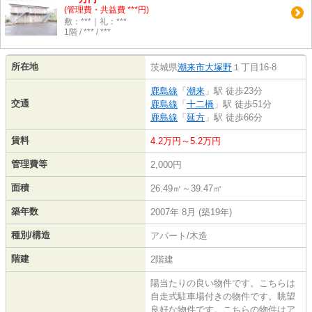
(管理費・共益費 ***円)
敷：***｜礼：***
1階 / *** / ***
所在地
茨城県
潮来市
大塚野
１丁目16-8
鹿島線
「
潮来
」駅 徒歩23分
交通
鹿島線
「
十二橋
」駅 徒歩51分
鹿島線
「
延方
」駅 徒歩66分
賃料
4.2万円～5.2万円
管理費等
2,000円
面積
26.49㎡～39.47㎡
築年数
2007年 8月 (築19年)
種別/構造
アパート/木造
階建
2階建
陽当たりの良い物件です。こちらは
自走式駐車場付きの物件です。眺望
良好な物件です。こちらの物件はア