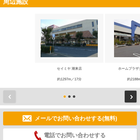
周辺施設
セイミヤ 潮来店
ホームプラザ
約1297m／17分
約2188
前
メールでお問い合わせする(無料)
電話でお問い合わせする