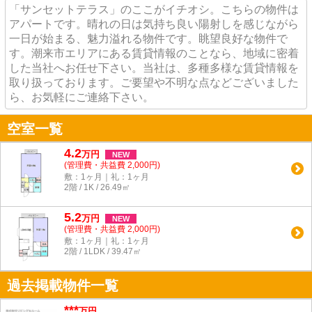
「サンセットテラス」のここがイチオシ。こちらの物件は
アパートです。晴れの日は気持ち良い陽射しを感じながら
一日が始まる、魅力溢れる物件です。眺望良好な物件で
す。潮来市エリアにある賃貸情報のことなら、地域に密着
した当社へお任せ下さい。当社は、多種多様な賃貸情報を
取り扱っております。ご要望や不明な点などございました
ら、お気軽にご連絡下さい。
空室一覧
4.2
万
円
NEW
(管理費・共益費 2,000円)
敷：1ヶ月｜礼：1ヶ月
2階 / 1K / 26.49㎡
5.2
万
円
NEW
(管理費・共益費 2,000円)
敷：1ヶ月｜礼：1ヶ月
2階 / 1LDK / 39.47㎡
過去掲載物件一覧
***
万円