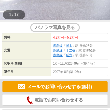
1 / 17
パノラマ写真を見る
賃料
4.2万円～5.2万円
鹿島線
「
潮来
」駅 徒歩23分
交通
鹿島線
「
十二橋
」駅 徒歩51分
鹿島線
「
延方
」駅 徒歩66分
間取り(面積)
1K～1LDK(26.49㎡～39.47㎡)
築年月
2007年 8月(築19年)
メールでお問い合わせする(無料)
電話でお問い合わせする