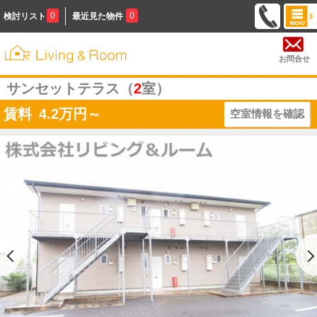
0
0
検討リスト
最近見た物件
お問合せ
サンセットテラス（
2
室）
賃料
4.2
万円～
空室情報を確認