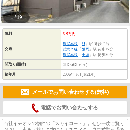
1 / 19
賃料
6.8万円
総武本線
「
旭
」駅 徒歩24分
交通
総武本線
「
飯岡
」駅 徒歩19分
総武本線
「
干潟
」駅 徒歩89分
間取り(面積)
3LDK(63.70㎡)
築年月
2005年 6月(築21年)
メールでお問い合わせする(無料)
電話でお問い合わせする
当社イチオシの物件の「スカイコート」。ぜひ一度ご覧く
ださい。車をお持ちの方にもオススメの、自走式駐車場を