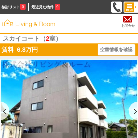
0
0
検討リスト
最近見た物件
お問合せ
スカイコート（
2
室）
賃料
6.8
万円
空室情報を確認