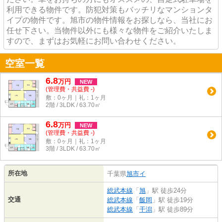
利用できる物件です。防犯対策もバッチリなマンションタ
イプの物件です。旭市の物件情報をお探しなら、当社にお
任せ下さい。当物件以外にも様々な物件をご紹介いたしま
すので、まずはお気軽にお問い合わせください。
空室一覧
6.8
万
円
NEW
(管理費・共益費 -)
敷：0ヶ月｜礼：1ヶ月
2階 / 3LDK / 63.70㎡
6.8
万
円
NEW
(管理費・共益費 -)
敷：0ヶ月｜礼：1ヶ月
3階 / 3LDK / 63.70㎡
所在地
千葉県
旭市
イ
総武本線
「
旭
」駅 徒歩24分
交通
総武本線
「
飯岡
」駅 徒歩19分
総武本線
「
干潟
」駅 徒歩89分