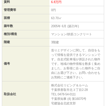
賃料
6.8万円
管理費等
0円
面積
63.70㎡
築年数
2005年 6月 (築21年)
種別/構造
マンション/鉄筋コンクリート
階建
3階建
造りとデザインに関して、自信をも
って情報を提供できるマンションで
す。自走式駐車場が併設された物件
備考
です。地域の物件情報を数多く集め
ました。お客様に合った物件をご自
由にお選び下さい。お問い合わせも
お気軽にご連絡下さい。
株式会社リビング＆ルーム
千葉県香取市北３丁目2-28
取扱会社
TEL:0478-54-0111
千葉県知事 (4) 第16070号
宅建協会北総支部