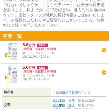
ではないでしょうか。こちらのアパートには自走式駐車場
があります。駅まで歩いて12分ほどの、魅力的な立地の物
件です。当社スタッフが地域の賃貸情報をご提供いたしま
す。お客様のこだわりやご要望などございましたら、お気
軽に当社へお問い合わせ下さい。
空室一覧
5.6
万
円
NEW
(管理費・共益費 2,000円)
敷：1.5ヶ月｜礼：1ヶ月
1階 / 2LDK / 46.36㎡
5.6
万
円
NEW
(管理費・共益費 2,000円)
敷：1.5ヶ月｜礼：1ヶ月
2階 / 2LDK / 46.36㎡
所在地
千葉県
銚子市
長塚町
５丁目
総武本線
「
松岸
」駅 徒歩12分
交通
総武本線
「
銚子
」駅 徒歩34分