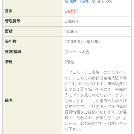
成田線
「
椎柴
」駅 徒歩69分
賃料
5.6万円
管理費等
2,000円
面積
46.36㎡
築年数
2013年 3月 (築13年)
種別/構造
アパート/木造
階建
2階建
「フェリーチェ長塚」のここがイチ
オシ。こちらの物件は自走式駐車場
がご利用いただけます。建物の共用
部にゴミ置き場があるので、外部の
人にゴミを見られるなどのトラブル
備考
も防げます。こちら陽当たりの良好
な物件です。当社スタッフが地域の
賃貸情報をご提供いたします。お客
様のこだわりやご要望などございま
したら、お気軽に当社へお問い合わ
せ下さい。