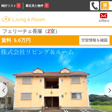
0
0
検討リスト
最近見た物件
お問合せ
フェリーチェ長塚（
2
室）
賃料
5.6
万円
空室情報を確認