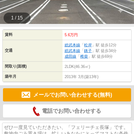
1 / 15
賃料
5.6万円
総武本線
「
松岸
」駅 徒歩12分
交通
総武本線
「
銚子
」駅 徒歩34分
成田線
「
椎柴
」駅 徒歩69分
間取り(面積)
2LDK(46.36㎡)
築年月
2013年 3月(築13年)
メールでお問い合わせする(無料)
電話でお問い合わせする
ぜひ一度見ていただきたい、「フェリーチェ長塚」です。
敷地内ごみ置き場は、忙しいあなたにとってマストな条件