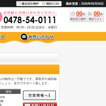
最終更新：2026年08月06日
00
00
件
件
最近見た物件
検討リスト
営業時間：09:30～18:00
定休日：水曜日
らの物件は一戸建てです。香取市や成田線
ましょう。全力でサポート致します。
建物
空室情報へ
60年
階建
造