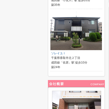
成田線「小見川」駅 徒歩20分
築35年
ソレイユⅠ
千葉県香取市北２丁目
成田線「佐原」駅 徒歩10分
築24年