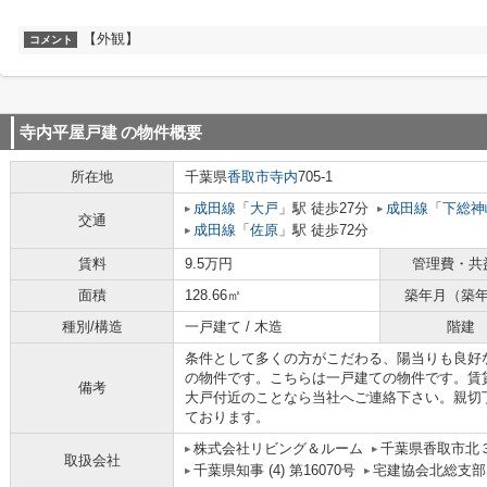
【外観】
コメント
寺内平屋戸建
の物件概要
所在地
千葉県
香取市
寺内
705-1
成田線
「
大戸
」駅 徒歩27分
成田線
「
下総神
交通
成田線
「
佐原
」駅 徒歩72分
賃料
9.5万円
管理費・共
面積
128.66㎡
築年月（築
種別/構造
一戸建て / 木造
階建
条件として多くの方がこだわる、陽当りも良好
の物件です。こちらは一戸建ての物件です。賃
備考
大戸付近のことなら当社へご連絡下さい。親切
ております。
株式会社リビング＆ルーム
千葉県香取市北３
取扱会社
千葉県知事 (4) 第16070号
宅建協会北総支部