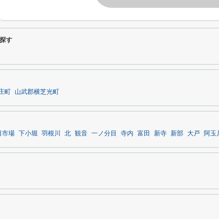
探す
庄町
山武郡横芝光町
日市場
下小堀
羽根川
北
観音
一ノ分目
寺内
富田
新寺
新部
大戸
阿玉