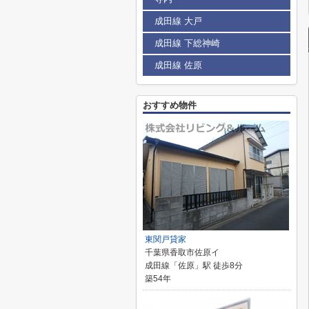
成田線 大戸
成田線 下総神崎
成田線 佐原
おすすめ物件
東関戸貸家
千葉県香取市佐原イ
成田線「佐原」駅 徒歩8分
築54年