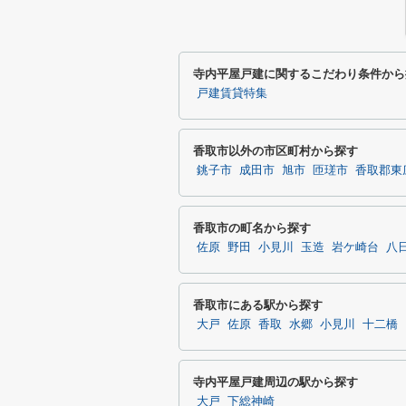
寺内平屋戸建に関するこだわり条件から
戸建賃貸特集
香取市以外の市区町村から探す
銚子市
成田市
旭市
匝瑳市
香取郡東
香取市の町名から探す
佐原
野田
小見川
玉造
岩ケ崎台
八
香取市にある駅から探す
大戸
佐原
香取
水郷
小見川
十二橋
寺内平屋戸建周辺の駅から探す
大戸
下総神崎