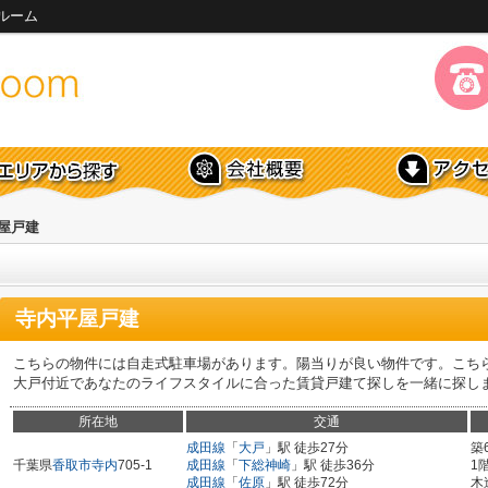
ルーム
屋戸建
寺内平屋戸建
こちらの物件には自走式駐車場があります。陽当りが良い物件です。こち
大戸付近であなたのライフスタイルに合った賃貸戸建て探しを一緒に探し
所在地
交通
成田線
「
大戸
」駅 徒歩27分
築
千葉県
香取市
寺内
705-1
成田線
「
下総神崎
」駅 徒歩36分
1
成田線
「
佐原
」駅 徒歩72分
木