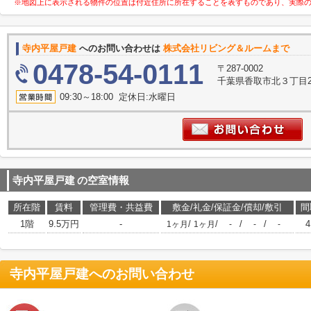
※地図上に表示される物件の位置は付近住所に所在することを表すものであり、実際
寺内平屋戸建
へのお問い合わせは
株式会社リビング＆ルームまで
0478-54-0111
〒287-0002
千葉県香取市北３丁目2
09:30～18:00 定休日:水曜日
寺内平屋戸建
の空室情報
所在階
賃料
管理費・共益費
敷金/礼金/保証金/償却/敷引
間
1階
9.5万円
-
/
/
/
/
1ヶ月
1ヶ月
-
-
-
寺内平屋戸建
へのお問い合わせ