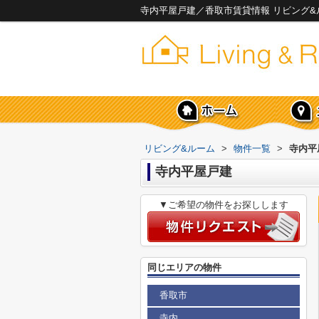
寺内平屋戸建／香取市賃貸情報 リビング&
リビング&ルーム
>
物件一覧
>
寺内平
寺内平屋戸建
▼ご希望の物件をお探しします
同じエリアの物件
香取市
寺内