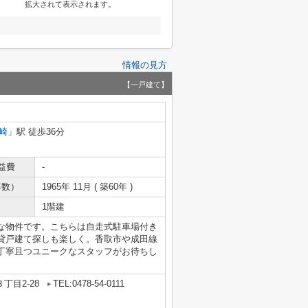
拡大されて表示されます。
情報の見方
【一戸建て】
崎
」駅 徒歩36分
益費
-
年数）
1965年 11月 ( 築60年 )
1階建
な物件です。こちらは自走式駐車場付き
貸戸建て探しも楽しく。香取市や成田線
丁寧且つユニークなスタッフがお待ちし
丁目2-28
TEL:0478-54-0111