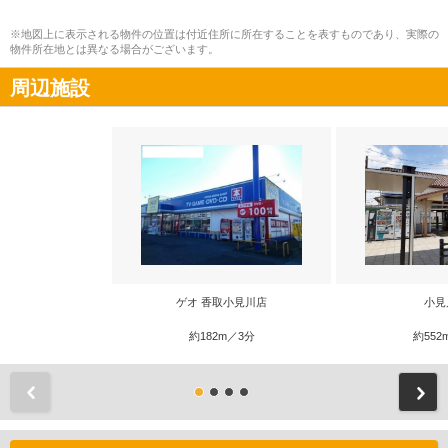
※地図上に表示される物件の位置は付近住所に所在することを表すものであり、実際の
物件所在地とは異なる場合がございます。
周辺施設
ゲオ 香取小見川店
小見
約182m／3分
約552
前