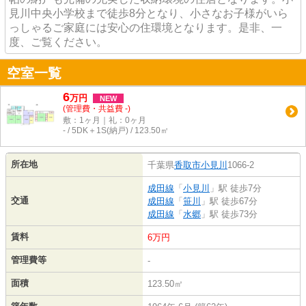
見川中央小学校まで徒歩8分となり、小さなお子様がいら
っしゃるご家庭には安心の住環境となります。是非、一
度、ご覧ください。
空室一覧
6
万
円
NEW
(管理費・共益費 -)
敷：1ヶ月｜礼：0ヶ月
- / 5DK＋1S(納戸) / 123.50㎡
所在地
千葉県
香取市
小見川
1066-2
成田線
「
小見川
」駅 徒歩7分
交通
成田線
「
笹川
」駅 徒歩67分
成田線
「
水郷
」駅 徒歩73分
賃料
6万円
管理費等
-
面積
123.50㎡