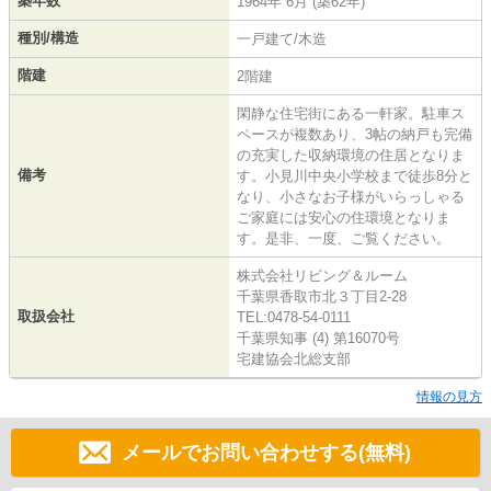
築年数
1964年 6月 (築62年)
種別/構造
一戸建て/木造
階建
2階建
閑静な住宅街にある一軒家。駐車ス
ペースが複数あり、3帖の納戸も完備
の充実した収納環境の住居となりま
備考
す。小見川中央小学校まで徒歩8分と
なり、小さなお子様がいらっしゃる
ご家庭には安心の住環境となりま
す。是非、一度、ご覧ください。
株式会社リビング＆ルーム
千葉県香取市北３丁目2-28
取扱会社
TEL:0478-54-0111
千葉県知事 (4) 第16070号
宅建協会北総支部
情報の見方
メールでお問い合わせする(無料)