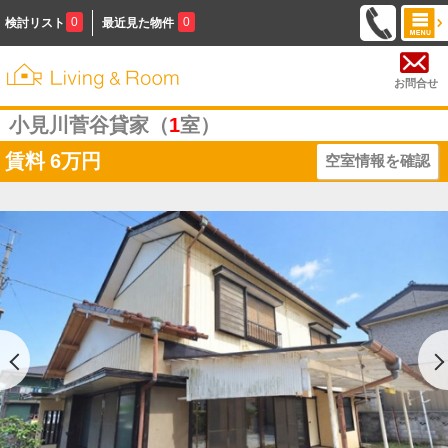
0
0
検討リスト
最近見た物件
お問合せ
小見川菅谷貸家（
1
室）
賃料
6万円
空室情報を確認