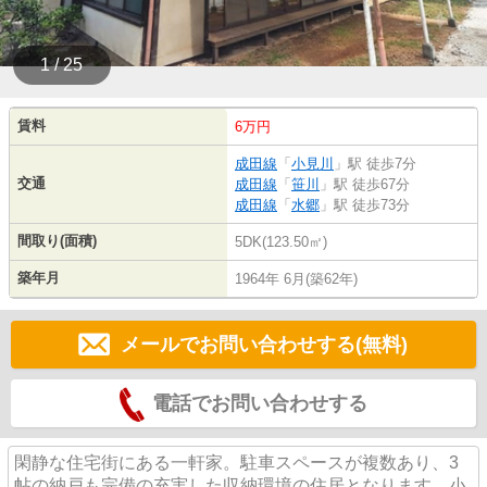
1 / 25
賃料
6万円
成田線
「
小見川
」駅 徒歩7分
交通
成田線
「
笹川
」駅 徒歩67分
成田線
「
水郷
」駅 徒歩73分
間取り(面積)
5DK(123.50㎡)
築年月
1964年 6月(築62年)
メールでお問い合わせする(無料)
電話でお問い合わせする
閑静な住宅街にある一軒家。駐車スペースが複数あり、3
帖の納戸も完備の充実した収納環境の住居となります。小