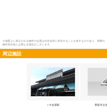
※地図上に表示される物件の位置は付近住所に所在することを表すものであり、実際の
物件所在地とは異なる場合がございます。
周辺施設
ＪＲ佐原駅
香取市立