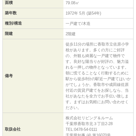
面積
79.08㎡
築年数
1972年 5月 (築54年)
種別/構造
一戸建て/木造
階建
2階建
徒歩11分の場所に香取市立佐原小学
校があります。多くの方にご好評
の、外観も綺麗な一戸建て物件で
す。良好な陽当りが好評の、魅力溢
れる一押しの物件となっています。
朝に慌てることなく行動するために
備考
駅から徒歩8分の駅近一戸建てはいか
がでしょうか。香取市や成田線佐原
付近の賃貸戸建てをお探しなら、当
社があなたを全力でお手伝い致しま
す。まずはお気軽にお問い合わせく
ださい。
株式会社リビング＆ルーム
千葉県香取市北３丁目2-28
取扱会社
TEL:0478-54-0111
千葉県知事 (4) 第16070号