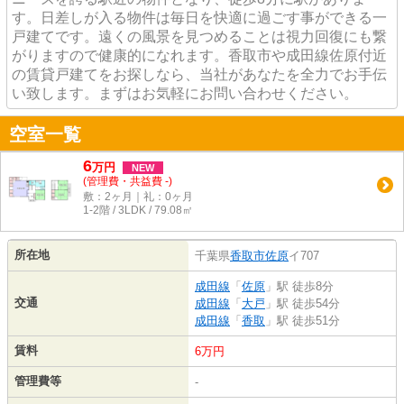
す。日差しが入る物件は毎日を快適に過ごす事ができる一
戸建てです。遠くの風景を見つめることは視力回復にも繋
がりますので健康的になれます。香取市や成田線佐原付近
の賃貸戸建てをお探しなら、当社があなたを全力でお手伝
い致します。まずはお気軽にお問い合わせください。
空室一覧
6
万
円
NEW
(管理費・共益費 -)
敷：2ヶ月｜礼：0ヶ月
1-2階 / 3LDK / 79.08㎡
所在地
千葉県
香取市
佐原
イ707
成田線
「
佐原
」駅 徒歩8分
交通
成田線
「
大戸
」駅 徒歩54分
成田線
「
香取
」駅 徒歩51分
賃料
6万円
管理費等
-