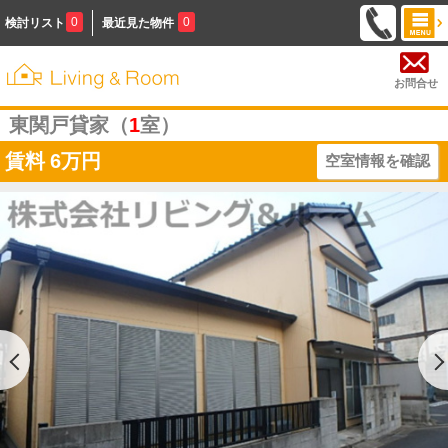
0
0
検討リスト
最近見た物件
お問合せ
東関戸貸家（
1
室）
賃料
6万円
空室情報を確認