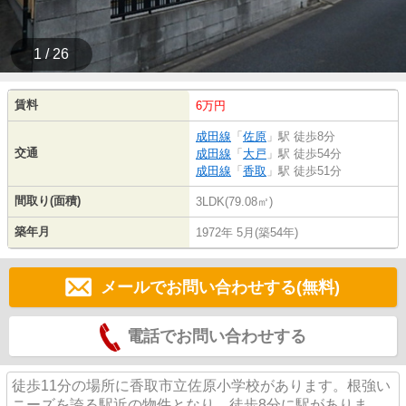
1 / 26
賃料
6万円
成田線
「
佐原
」駅 徒歩8分
交通
成田線
「
大戸
」駅 徒歩54分
成田線
「
香取
」駅 徒歩51分
間取り(面積)
3LDK(79.08㎡)
築年月
1972年 5月(築54年)
メールでお問い合わせする(無料)
電話でお問い合わせする
徒歩11分の場所に香取市立佐原小学校があります。根強い
ニーズを誇る駅近の物件となり、徒歩8分に駅がありま