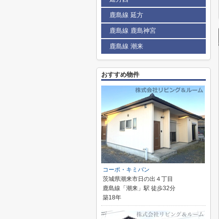
鹿島線 延方
鹿島線 鹿島神宮
鹿島線 潮来
おすすめ物件
コーポ・キミバン
茨城県潮来市日の出４丁目
鹿島線「潮来」駅 徒歩32分
築18年