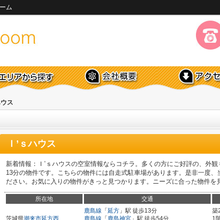
ルーム
ハウス
Ｉ’ｓハウス
新着情報：Ｉ’ｓハウスの空室情報ならコチラ。多くの方にご好評の、外観
13分の物件です。こちらの物件には自走式駐車場があります。是非一度、
ださい。お気に入りの物件がきっと見つかります。ニーズに合った物件を
所在地
交通
鹿島線
「
延方
」駅 徒歩13分
築
茨城県
潮来市
延方西
鹿島線
「
鹿島神宮
」駅 徒歩54分
1