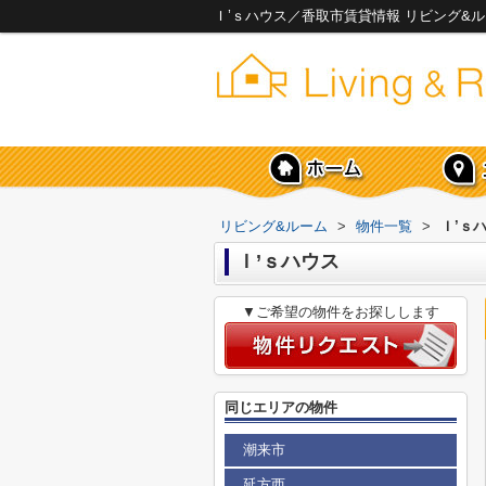
Ｉ’ｓハウス／香取市賃貸情報 リビング&
リビング&ルーム
>
物件一覧
>
Ｉ’ｓ
Ｉ’ｓハウス
▼ご希望の物件をお探しします
同じエリアの物件
潮来市
延方西