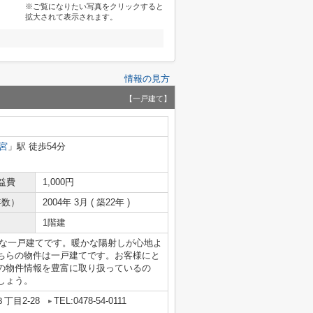
※ご覧になりたい写真をクリックすると
拡大されて表示されます。
情報の見方
【一戸建て】
宮
」駅 徒歩54分
益費
1,000円
年数）
2004年 3月 ( 築22年 )
1階建
好な一戸建てです。暖かな陽射しが心地よ
ちらの物件は一戸建てです。お客様にと
の物件情報を豊富に取り扱っているの
しょう。
丁目2-28
TEL:0478-54-0111