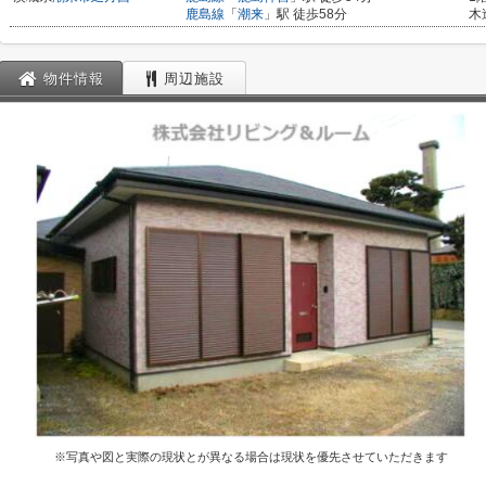
鹿島線
「
潮来
」駅 徒歩58分
木
物件情報
周辺施設
※写真や図と実際の現状とが異なる場合は現状を優先させていただきます