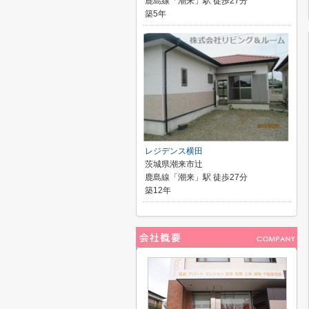
鹿島線「潮来」駅 徒歩27分
築5年
レジデンス横田
茨城県潮来市辻
鹿島線「潮来」駅 徒歩27分
築12年