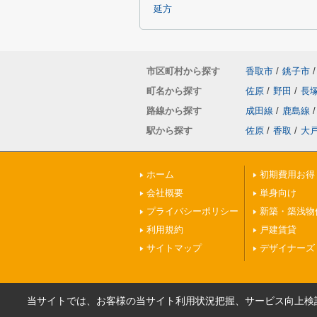
延方
市区町村から探す
香取市
/
銚子市
/
町名から探す
佐原
/
野田
/
長
路線から探す
成田線
/
鹿島線
/
駅から探す
佐原
/
香取
/
大
ホーム
初期費用お得
会社概要
単身向け
プライバシーポリシー
新築・築浅物
利用規約
戸建賃貸
サイトマップ
デザイナーズ
当サイトでは、お客様の当サイト利用状況把握、サービス向上検討