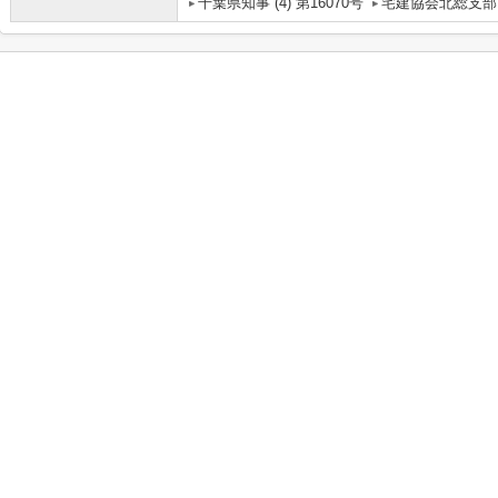
千葉県知事 (4) 第16070号
宅建協会北総支部