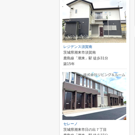
レジデンス須賀南
茨城県潮来市須賀南
鹿島線「潮来」駅 徒歩31分
築15年
セレーノ
茨城県潮来市日の出７丁目