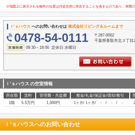
※地図上に表示される物件の位置は付近住所に所在することを表すものであり、実際
Ｉ’ｓハウス
へのお問い合わせは
株式会社リビング＆ルームまで
0478-54-0111
〒287-0002
千葉県香取市北３丁目2
09:30～18:00 定休日:水曜日
Ｉ’ｓハウス
の空室情報
所在階
賃料
管理費・共益費
敷金/礼金/保証金/償却/敷引
1階
5.5万円
1,000円
/
/
/
/
1ヶ月
1ヶ月
-
-
-
Ｉ’ｓハウス
へのお問い合わせ