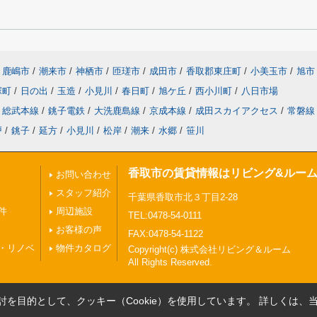
鹿嶋市
/
潮来市
/
神栖市
/
匝瑳市
/
成田市
/
香取郡東庄町
/
小美玉市
/
旭市
塚町
/
日の出
/
玉造
/
小見川
/
春日町
/
旭ケ丘
/
西小川町
/
八日市場
総武本線
/
銚子電鉄
/
大洗鹿島線
/
京成本線
/
成田スカイアクセス
/
常磐線
戸
/
銚子
/
延方
/
小見川
/
松岸
/
潮来
/
水郷
/
笹川
香取市の賃貸情報はリビング&ルー
お問い合わせ
スタッフ紹介
千葉県香取市北３丁目2-28
件
周辺施設
TEL:0478-54-0111
お客様の声
FAX:0478-54-1122
・リノベ
物件カタログ
Copyright(c) 株式会社リビング＆ルーム
All Rights Reserved.
を目的として、クッキー（Cookie）を使用しています。
詳しくは、