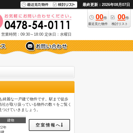
最終更新：2026年08月07日
00
00
件
件
最近見た物件
検討リスト
営業時間：09:30～18:00
定休日：水曜日
も綺麗な一戸建て物件です。駅まで徒歩
当社が取り扱っている物件の数々をご覧く
見つけていきましょう。
建物
空室情報へ
22年
階建