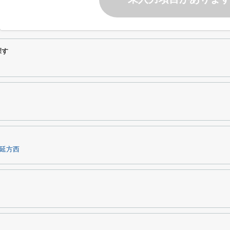
探す
延方西