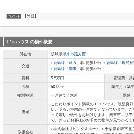
【外観】
コメント
Ｉ’ｓハウス
の物件概要
所在地
茨城県
潮来市
延方西
鹿島線
「
延方
」駅 徒歩13分
鹿島線
「
鹿島神
交通
鹿島線
「
潮来
」駅 徒歩58分
賃料
5.5万円
管理費・共
面積
50.00㎡
築年月（築
種別/構造
一戸建て / 木造
階建
こだわりポイント満載のＩ’ｓハウス。眺望良
い、明るい室内の一戸建てとなっています。こ
備考
って嬉しい物件をお届けします。潮来市エリア
で、きっとお客様のお求めの物件が見つかるで
株式会社リビング＆ルーム
千葉県香取市北３
取扱会社