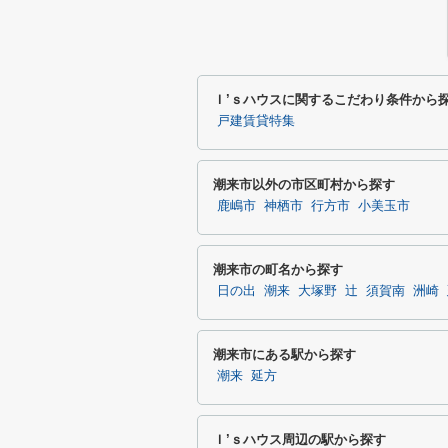
Ｉ’ｓハウスに関するこだわり条件から
戸建賃貸特集
潮来市以外の市区町村から探す
鹿嶋市
神栖市
行方市
小美玉市
潮来市の町名から探す
日の出
潮来
大塚野
辻
須賀南
洲崎
潮来市にある駅から探す
潮来
延方
Ｉ’ｓハウス周辺の駅から探す