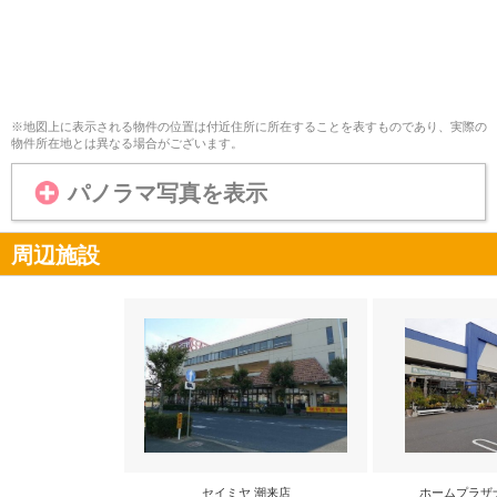
※地図上に表示される物件の位置は付近住所に所在することを表すものであり、実際の
物件所在地とは異なる場合がございます。
パノラマ写真を表示
周辺施設
セイミヤ 潮来店
ホームプラザ