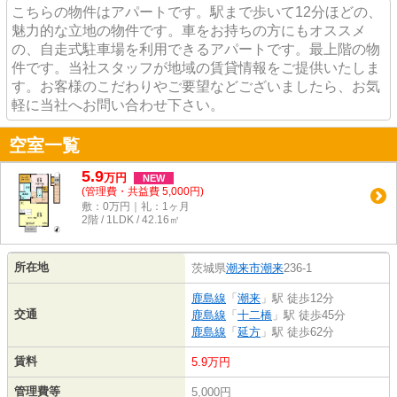
こちらの物件はアパートです。駅まで歩いて12分ほどの、
魅力的な立地の物件です。車をお持ちの方にもオススメ
の、自走式駐車場を利用できるアパートです。最上階の物
件です。当社スタッフが地域の賃貸情報をご提供いたしま
す。お客様のこだわりやご要望などございましたら、お気
軽に当社へお問い合わせ下さい。
空室一覧
5.9
万
円
NEW
(管理費・共益費 5,000円)
敷：0万円｜礼：1ヶ月
2階 / 1LDK / 42.16㎡
所在地
茨城県
潮来市
潮来
236-1
鹿島線
「
潮来
」駅 徒歩12分
交通
鹿島線
「
十二橋
」駅 徒歩45分
鹿島線
「
延方
」駅 徒歩62分
賃料
5.9万円
管理費等
5,000円