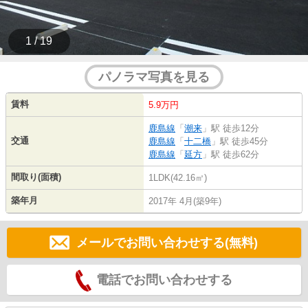
1 / 19
パノラマ写真を見る
賃料
5.9万円
鹿島線
「
潮来
」駅 徒歩12分
交通
鹿島線
「
十二橋
」駅 徒歩45分
鹿島線
「
延方
」駅 徒歩62分
間取り(面積)
1LDK(42.16㎡)
築年月
2017年 4月(築9年)
メールでお問い合わせする(無料)
電話でお問い合わせする