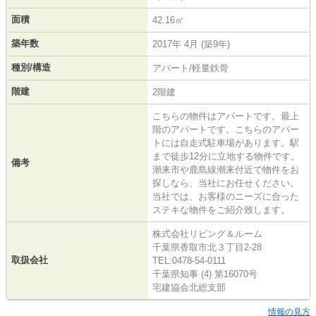
面積
42.16㎡
築年数
2017年 4月 (築9年)
種別/構造
アパート/軽量鉄骨
階建
2階建
こちらの物件はアパートです。最上
階のアパートです。こちらのアパー
トには自走式駐車場があります。駅
まで徒歩12分に立地する物件です。
備考
潮来市や鹿島線潮来付近で物件をお
探しなら、当社にお任せください。
当社では、お客様のニーズに合った
ステキな物件をご紹介致します。
株式会社リビング＆ルーム
千葉県香取市北３丁目2-28
取扱会社
TEL:0478-54-0111
千葉県知事 (4) 第16070号
宅建協会北総支部
情報の見方