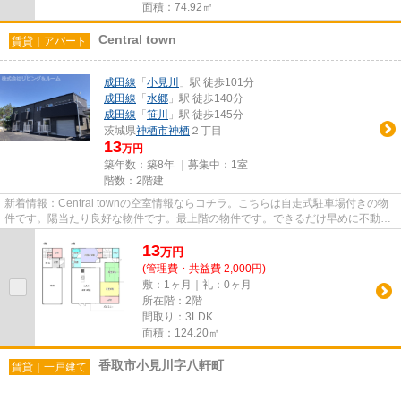
面積：74.92㎡
Central town
賃貸｜アパート
成田線
「
小見川
」駅 徒歩101分
成田線
「
水郷
」駅 徒歩140分
成田線
「
笹川
」駅 徒歩145分
茨城県
神栖市
神栖
２丁目
13
万円
築年数：築8年 ｜募集中：
1室
階数：2階建
新着情報：Central townの空室情報ならコチラ。こちらは自走式駐車場付きの物
件です。陽当たり良好な物件です。最上階の物件です。できるだけ早めに不動産
情報を集めたい方は当社スタ...
13
万
円
(管理費・共益費 2,000円)
敷：1ヶ月｜礼：0ヶ月
所在階：2階
間取り：3LDK
面積：124.20㎡
香取市小見川字八軒町
賃貸｜一戸建て