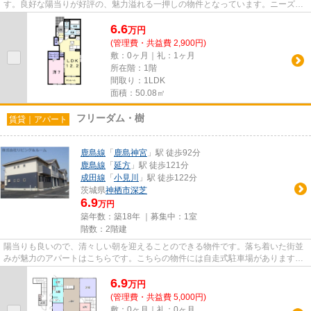
す。良好な陽当りが好評の、魅力溢れる一押しの物件となっています。ニーズの
高い家賃のカード決済が可能です...
6.6
万
円
(管理費・共益費 2,900円)
敷：0ヶ月｜礼：1ヶ月
所在階：1階
間取り：1LDK
面積：50.08㎡
フリーダム・樹
賃貸｜アパート
鹿島線
「
鹿島神宮
」駅 徒歩92分
鹿島線
「
延方
」駅 徒歩121分
成田線
「
小見川
」駅 徒歩122分
茨城県
神栖市
深芝
6.9
万円
築年数：築18年 ｜募集中：
1室
階数：2階建
陽当りも良いので、清々しい朝を迎えることのできる物件です。落ち着いた街並
みが魅力のアパートはこちらです。こちらの物件には自走式駐車場があります。
いち早くご希望の条件から不...
6.9
万
円
(管理費・共益費 5,000円)
敷：0ヶ月｜礼：0ヶ月