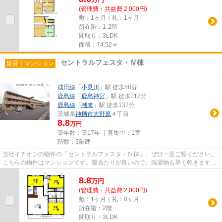
(管理費・共益費 2,000円)
敷：1ヶ月｜礼：1ヶ月
所在階：1-2階
間取り：3LDK
面積：74.52㎡
セントラルフェスタ・Ⅳ棟
賃貸｜マンション
成田線
「
小見川
」駅 徒歩88分
鹿島線
「
鹿島神宮
」駅 徒歩117分
鹿島線
「
潮来
」駅 徒歩137分
茨城県
神栖市
大野原
４丁目
8.8
万円
築年数：築17年 ｜募集中：
1室
階数：3階建
当社イチオシの物件の「セントラルフェスタ・Ⅳ棟」。ぜひ一度ご覧ください。
こちらの物件はマンションです。陽当たりが良いので、洗濯物も早く乾きます。
眺めの良い物件です。こちら神...
8.8
万
円
(管理費・共益費 2,000円)
敷：1ヶ月｜礼：0ヶ月
所在階：2階
間取り：3LDK