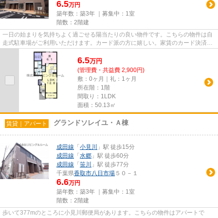
6.5
万円
築年数：築3年 ｜募集中：
1室
階数：2階建
一日の始まりを気持ちよく過ごせる陽当たりの良い物件です。こちらの物件は自
走式駐車場がご利用いただけます。カード派の方に嬉しい。家賃のカード決済が
可能です。こちらの物件はア...
6.5
万
円
(管理費・共益費 2,900円)
敷：0ヶ月｜礼：1ヶ月
所在階：1階
間取り：1LDK
面積：50.13㎡
グランドソレイユ・Ａ棟
賃貸｜アパート
成田線
「
小見川
」駅 徒歩15分
成田線
「
水郷
」駅 徒歩60分
成田線
「
笹川
」駅 徒歩77分
千葉県
香取市
八日市場
５０－１
6.6
万円
築年数：築3年 ｜募集中：
1室
階数：2階建
歩いて377mのところに小見川郵便局があります。こちらの物件はアパートで