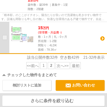
15
万円
築年数：築39年 ｜募集中：
1室
階数：2階建
「根本邸」のここがイチオシ。陽当たりが良いので洗濯物も乾きやすい物件で
す。設備も間取りも申し分の無い、快適な住環境のある戸建て物件です。自走式
の駐車場がある物件です。神栖...
15
万
円
(管理費・共益費 -)
敷：1ヶ月｜礼：0ヶ月
所在階：1-2階
間取り：4LDK
面積：78.36㎡
該当公開件数
32
件 空き数
42
件
21-32
件表示
1
2
<<前へ
次へ>>
最初
チェックした物件をまとめて
検討リストに追加
お問い合わせ
さらに条件を絞り込む