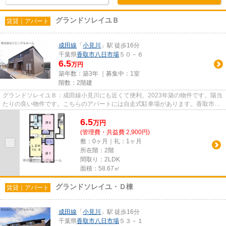
グランドソレイユＢ
賃貸｜アパート
成田線
「
小見川
」駅 徒歩16分
千葉県
香取市
八日市場
５０－６
6.5
万円
築年数：築3年 ｜募集中：
1室
階数：2階建
グランドソレイユＢ：成田線小見川にも近くて便利。2023年築の物件です。陽当
たりの良い物件です。こちらのアパートには自走式駐車場があります。香取市エ
リアにある賃貸情報のことな...
6.5
万
円
(管理費・共益費 2,900円)
敷：0ヶ月｜礼：1ヶ月
所在階：2階
間取り：2LDK
面積：58.67㎡
グランドソレイユ・Ｄ棟
賃貸｜アパート
成田線
「
小見川
」駅 徒歩16分
千葉県
香取市
八日市場
５３－１