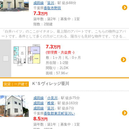
成田線
「
笹川
」駅 徒歩88分
千葉県
香取市
野田
7.3
万円
築年数：築2年 ｜募集中：
1室
階数：2階建
「白井ハイツ」のここがイチオシ。最上階のアパートです。こちらの物件はアパ
ートです。条件として多くの方がこだわる、陽当りも良好な物件です。できるだ
け早めに不動産情報を集めた...
7.3
万
円
(管理費・共益費 -)
敷：1ヶ月｜礼：0ヶ月
所在階：1-2階
間取り：2LDK
面積：57.96㎡
Ｋ’Ｓヴィレッジ笹川
賃貸｜一戸建て
成田線
「
小見川
」駅 徒歩75分
成田線
「
椎柴
」駅 徒歩163分
成田線
「
笹川
」駅 徒歩7分
千葉県
香取郡東庄町
笹川い
8.5
万円
築年数：築1年 ｜募集中：
1室