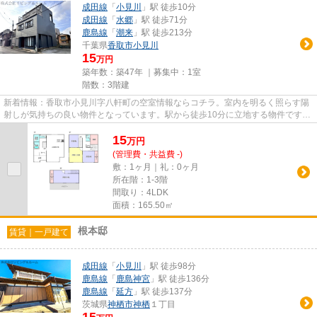
成田線
「
小見川
」駅 徒歩10分
成田線
「
水郷
」駅 徒歩71分
鹿島線
「
潮来
」駅 徒歩213分
千葉県
香取市
小見川
15
万円
築年数：築47年 ｜募集中：
1室
階数：3階建
新着情報：香取市小見川字八軒町の空室情報ならコチラ。室内を明るく照らす陽
射しが気持ちの良い物件となっています。駅から徒歩10分に立地する物件です。
こちらは自走式駐車場付きの...
15
万
円
(管理費・共益費 -)
敷：1ヶ月｜礼：0ヶ月
所在階：1-3階
間取り：4LDK
面積：165.50㎡
根本邸
賃貸｜一戸建て
成田線
「
小見川
」駅 徒歩98分
鹿島線
「
鹿島神宮
」駅 徒歩136分
鹿島線
「
延方
」駅 徒歩137分
茨城県
神栖市
神栖
１丁目