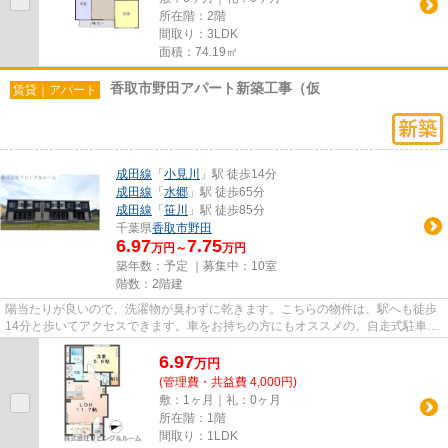
所在階：2階
間取り：3LDK
面積：74.19㎡
香取市野田アパート新築工事（仮
賃貸｜アパート
成田線
「
小見川
」駅 徒歩14分
成田線
「
水郷
」駅 徒歩65分
成田線
「
笹川
」駅 徒歩85分
千葉県
香取市
野田
6.97
7.75
万円～
万円
築年数：予定 ｜募集中：
10室
階数：2階建
陽当たりが良いので、洗濯物が臭わずに乾きます。こちらの物件は、駅へも徒歩
14分と歩いてアクセスできます。車をお持ちの方にもオススメの、自走式駐車場
を利用できるアパートです。...
6.97
万
円
(管理費・共益費 4,000円)
敷：1ヶ月｜礼：0ヶ月
所在階：1階
間取り：1LDK