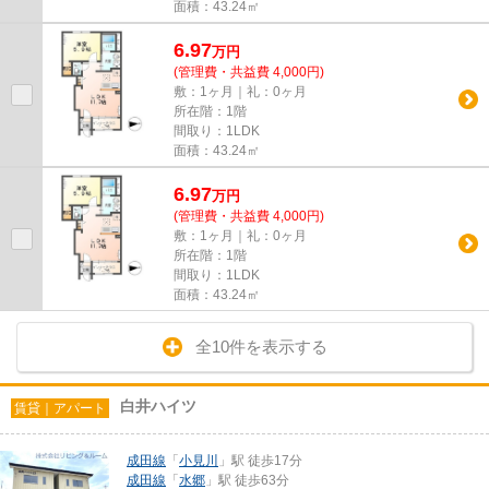
面積：43.24㎡
6.97
万
円
(管理費・共益費 4,000円)
敷：1ヶ月｜礼：0ヶ月
所在階：1階
間取り：1LDK
面積：43.24㎡
6.97
万
円
(管理費・共益費 4,000円)
敷：1ヶ月｜礼：0ヶ月
所在階：1階
間取り：1LDK
面積：43.24㎡
全10件を表示する
白井ハイツ
賃貸｜アパート
成田線
「
小見川
」駅 徒歩17分
成田線
「
水郷
」駅 徒歩63分