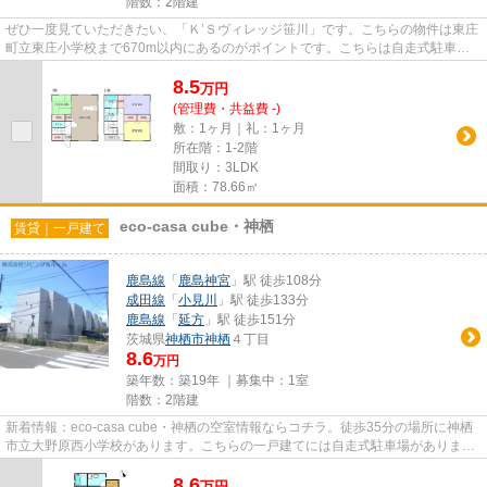
階数：2階建
ぜひ一度見ていただきたい、「Ｋ’Ｓヴィレッジ笹川」です。こちらの物件は東庄
町立東庄小学校まで670m以内にあるのがポイントです。こちらは自走式駐車場
付きの物件です。落ち着きのあ...
8.5
万
円
(管理費・共益費 -)
敷：1ヶ月｜礼：1ヶ月
所在階：1-2階
間取り：3LDK
面積：78.66㎡
eco-casa cube・神栖
賃貸｜一戸建て
鹿島線
「
鹿島神宮
」駅 徒歩108分
成田線
「
小見川
」駅 徒歩133分
鹿島線
「
延方
」駅 徒歩151分
茨城県
神栖市
神栖
４丁目
8.6
万円
築年数：築19年 ｜募集中：
1室
階数：2階建
新着情報：eco-casa cube・神栖の空室情報ならコチラ。徒歩35分の場所に神栖
市立大野原西小学校があります。こちらの一戸建てには自走式駐車場がありま
す。多くの方にご好評の、外観も...
8.6
万
円