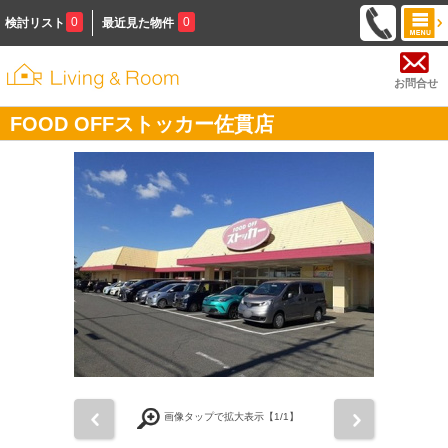
0
0
検討リスト
最近見た物件
お問合せ
FOOD OFFストッカー佐貫店
前
次
画像タップで拡大表示【
1
/1】