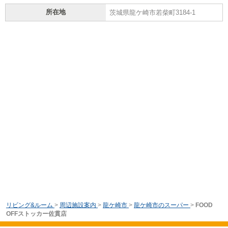
所在地
茨城県龍ケ崎市若柴町3184-1
リビング&ルーム
>
周辺施設案内
>
龍ケ崎市
>
龍ケ崎市のスーパー
>
FOOD
OFFストッカー佐貫店