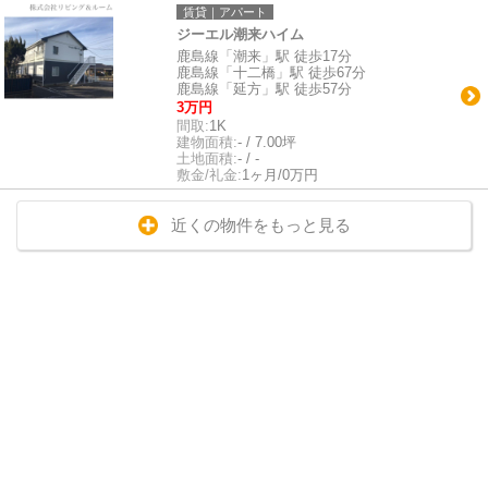
賃貸｜アパート
ジーエル潮来ハイム
鹿島線「潮来」駅 徒歩17分
鹿島線「十二橋」駅 徒歩67分
鹿島線「延方」駅 徒歩57分
3万円
間取:
1K
建物面積:
- / 7.00坪
土地面積:
- / -
敷金/礼金:
1ヶ月/0万円
近くの物件をもっと見る