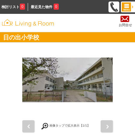
0
0
検討リスト
最近見た物件
お問合せ
日の出小学校
前
次
画像タップで拡大表示【
1
/1】