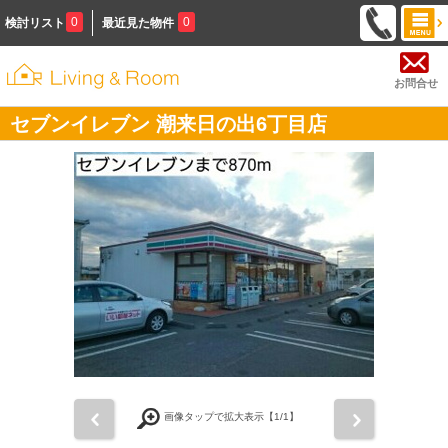
0
0
検討リスト
最近見た物件
お問合せ
セブンイレブン 潮来日の出6丁目店
前
次
画像タップで拡大表示【
1
/1】