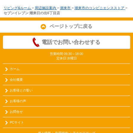
リビング&ルーム
>
周辺施設案内
>
潮来市
>
潮来市のコンビニエンスストア
>
セブンイレブン 潮来日の出6丁目店
ページトップに戻る
電話でお問い合わせする
営業時間:09:30～18:00
定休日:水曜日
ホーム
会社概要
お客様との誓い
お客様の声
お問合せ
PCサイト