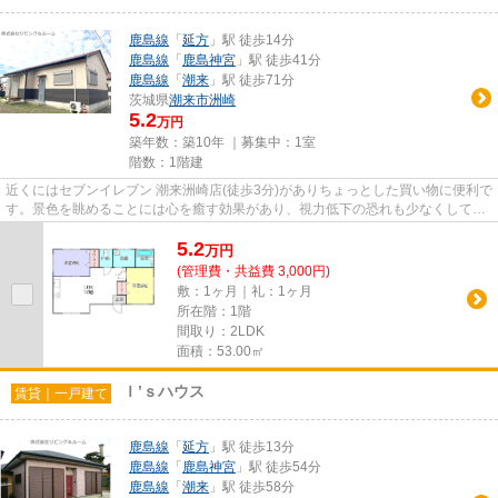
鹿島線
「
延方
」駅 徒歩14分
鹿島線
「
鹿島神宮
」駅 徒歩41分
鹿島線
「
潮来
」駅 徒歩71分
茨城県
潮来市
洲崎
5.2
万円
築年数：築10年 ｜募集中：
1室
階数：1階建
近くにはセブンイレブン 潮来洲崎店(徒歩3分)がありちょっとした買い物に便利で
す。景色を眺めることには心を癒す効果があり、視力低下の恐れも少なくしてく
れます。こちらの物件は陽...
5.2
万
円
(管理費・共益費 3,000円)
敷：1ヶ月｜礼：1ヶ月
所在階：1階
間取り：2LDK
面積：53.00㎡
Ｉ’ｓハウス
賃貸｜一戸建て
鹿島線
「
延方
」駅 徒歩13分
鹿島線
「
鹿島神宮
」駅 徒歩54分
鹿島線
「
潮来
」駅 徒歩58分