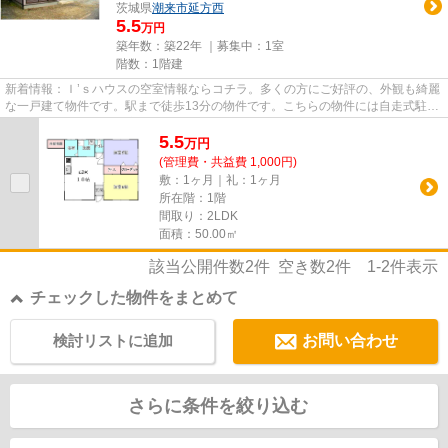
茨城県
潮来市
延方西
5.5
万円
築年数：築22年 ｜募集中：
1室
階数：1階建
新着情報：Ｉ’ｓハウスの空室情報ならコチラ。多くの方にご好評の、外観も綺麗
な一戸建て物件です。駅まで徒歩13分の物件です。こちらの物件には自走式駐車
場があります。是非一度、当...
5.5
万
円
(管理費・共益費 1,000円)
敷：1ヶ月｜礼：1ヶ月
所在階：1階
間取り：2LDK
面積：50.00㎡
該当公開件数
2
件 空き数
2
件
1-2
件表示
チェックした物件をまとめて
検討リストに追加
お問い合わせ
さらに条件を絞り込む