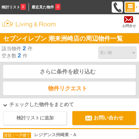
0
0
検討リスト
最近見た物件
お問合せ
セブンイレブン 潮来洲崎店の周辺物件一覧
2
該当物件
件
2
空き数
件
さらに条件を絞り込む
物件リクエスト
チェックした物件をまとめて
検討リストに追加
お問い合わせ
レジデンス州崎東・A
賃貸｜一戸建て