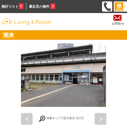
0
0
検討リスト
最近見た物件
お問合せ
潮来
前
次
画像タップで拡大表示【
1
/1】