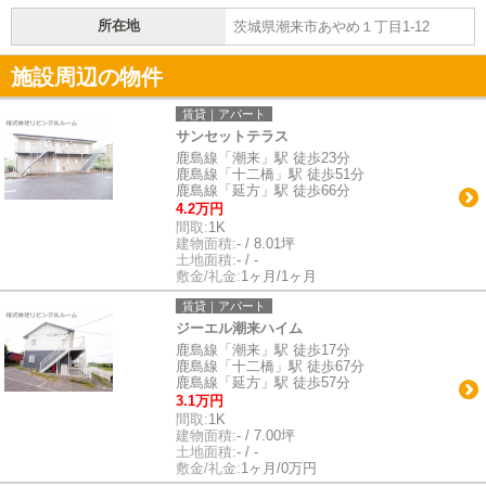
所在地
茨城県潮来市あやめ１丁目1-12
施設周辺の物件
賃貸｜アパート
サンセットテラス
鹿島線「潮来」駅 徒歩23分
鹿島線「十二橋」駅 徒歩51分
鹿島線「延方」駅 徒歩66分
4.2万円
間取:
1K
建物面積:
- / 8.01坪
土地面積:
- / -
敷金/礼金:
1ヶ月/1ヶ月
賃貸｜アパート
ジーエル潮来ハイム
鹿島線「潮来」駅 徒歩17分
鹿島線「十二橋」駅 徒歩67分
鹿島線「延方」駅 徒歩57分
3.1万円
間取:
1K
建物面積:
- / 7.00坪
土地面積:
- / -
敷金/礼金:
1ヶ月/0万円