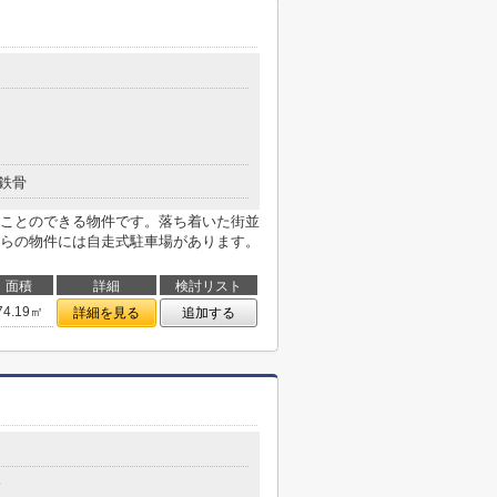
鉄骨
ことのできる物件です。落ち着いた街並
らの物件には自走式駐車場があります。
面積
詳細
検討リスト
74.19㎡
詳細を見る
追加する
分