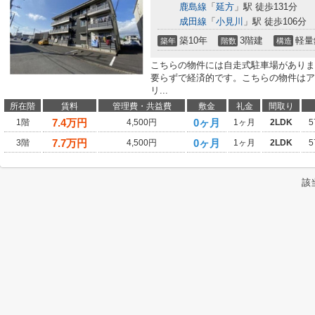
鹿島線
「
延方
」駅 徒歩131分
成田線
「
小見川
」駅 徒歩106分
築10年
3階建
軽量
築年
階数
構造
こちらの物件には自走式駐車場がありま
要らずで経済的です。こちらの物件はア
リ...
所在階
賃料
管理費・共益費
敷金
礼金
間取り
7.4
万円
0ヶ月
1階
4,500円
1ヶ月
2LDK
5
7.7
万円
0ヶ月
3階
4,500円
1ヶ月
2LDK
5
該