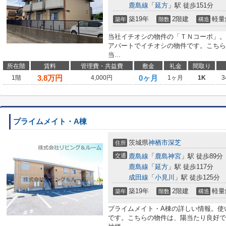
鹿島線
「
延方
」駅 徒歩151分
築19年
2階建
軽量
築年
階数
構造
当社イチオシの物件の「ＴＮコーポ」。
アパートでイチオシの物件です。こちら
当...
所在階
賃料
管理費・共益費
敷金
礼金
間取り
3.8
万円
0ヶ月
1階
4,000円
1ヶ月
1K
3
プライムメイト・A棟
茨城県
神栖市
深芝
住所
交通
鹿島線
「
鹿島神宮
」駅 徒歩89分
鹿島線
「
延方
」駅 徒歩117分
成田線
「
小見川
」駅 徒歩125分
築19年
2階建
軽量
築年
階数
構造
プライムメイト・A棟の詳しい情報。使
です。こちらの物件は、陽当たり良好で