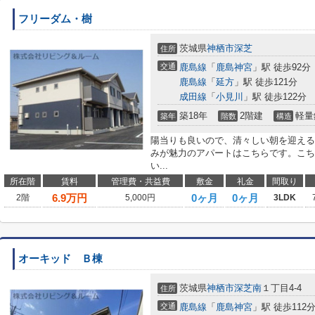
フリーダム・樹
茨城県
神栖市
深芝
住所
交通
鹿島線
「
鹿島神宮
」駅 徒歩92分
鹿島線
「
延方
」駅 徒歩121分
成田線
「
小見川
」駅 徒歩122分
築18年
2階建
軽量
築年
階数
構造
陽当りも良いので、清々しい朝を迎える
みが魅力のアパートはこちらです。こち
い...
所在階
賃料
管理費・共益費
敷金
礼金
間取り
6.9
万円
0ヶ月
0ヶ月
2階
5,000円
3LDK
オーキッド Ｂ棟
茨城県
神栖市
深芝南
１丁目4-4
住所
交通
鹿島線
「
鹿島神宮
」駅 徒歩112