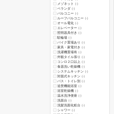
メゾネット
(-)
ベランダ
(-)
バルコニー
(-)
ルーフバルコニー
(-)
オール電化
(-)
エレベーター
(-)
照明器具付き
(-)
駐輪場
(-)
バイク置場あり
(-)
家具・家電付き
(-)
洗濯機置場有
(-)
外観タイル張り
(-)
コンロ２口以上
(-)
食器洗い乾燥機
(-)
システムキッチン
(-)
対面式キッチン
(-)
バス・トイレ別
(-)
追焚機能浴室
(-)
浴室乾燥機
(-)
温水洗浄便座
(-)
洗面台
(-)
洗髪洗面化粧台
(-)
シャワー
(-)