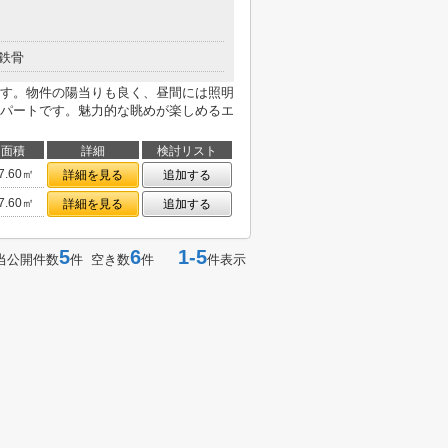
鉄骨
す。物件の陽当りも良く、昼間には照明
パートです。魅力的な眺めが楽しめるエ
面積
詳細
検討リスト
7.60㎡
詳細を見る
追加する
7.60㎡
詳細を見る
追加する
5
6
1-5
当公開件数
件 空き数
件
件表示