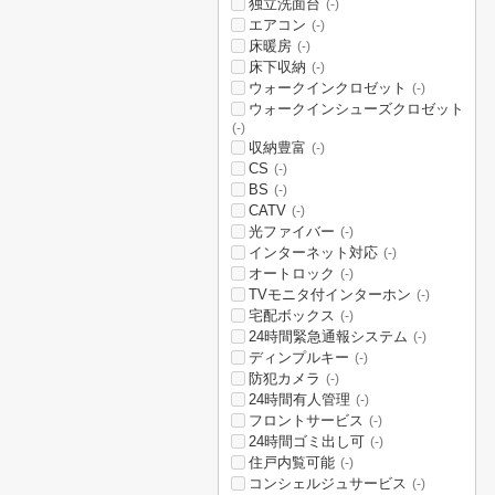
独立洗面台
(-)
エアコン
(-)
床暖房
(-)
床下収納
(-)
ウォークインクロゼット
(-)
ウォークインシューズクロゼット
(-)
収納豊富
(-)
CS
(-)
BS
(-)
CATV
(-)
光ファイバー
(-)
インターネット対応
(-)
オートロック
(-)
TVモニタ付インターホン
(-)
宅配ボックス
(-)
24時間緊急通報システム
(-)
ディンプルキー
(-)
防犯カメラ
(-)
24時間有人管理
(-)
フロントサービス
(-)
24時間ゴミ出し可
(-)
住戸内覧可能
(-)
コンシェルジュサービス
(-)