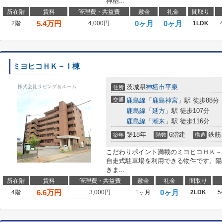
神栖...
所在階
賃料
管理費・共益費
敷金
礼金
間取り
5.4
万円
0ヶ月
0ヶ月
2階
4,000円
1LDK
ミヨヒコＨＫ－Ⅰ棟
茨城県
神栖市
平泉
住所
交通
鹿島線
「
鹿島神宮
」駅 徒歩88分
鹿島線
「
延方
」駅 徒歩107分
鹿島線
「
潮来
」駅 徒歩116分
築18年
6階建
鉄筋
築年
階数
構造
こだわりポイント満載のミヨヒコＨＫ－
自走式駐車場を利用できる物件です。陽
きま...
所在階
賃料
管理費・共益費
敷金
礼金
間取り
6.6
万円
0ヶ月
4階
3,000円
1ヶ月
2LDK
5