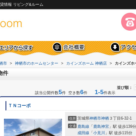
貸情報 リビング&ルーム
栖市
>
神栖市のホームセンター
>
カインズホーム 神栖店
>
カインズホ
物件
並び順：
5
6
1-5
該当公開件数
件 空き数
件
件表示
ＴＮコーポ
茨城県
神栖市
神栖
３丁目6-32-1
住所
交通
鹿島線
「
鹿島神宮
」駅 徒歩139
成田線
「
小見川
」駅 徒歩115分