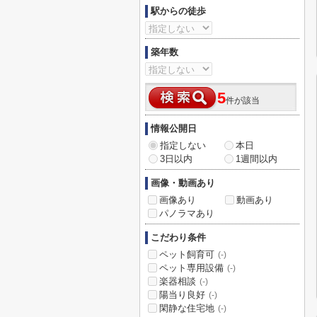
駅からの徒歩
築年数
5
件が該当
情報公開日
指定しない
本日
3日以内
1週間以内
画像・動画あり
画像あり
動画あり
パノラマあり
こだわり条件
ペット飼育可
(-)
ペット専用設備
(-)
楽器相談
(-)
陽当り良好
(-)
閑静な住宅地
(-)