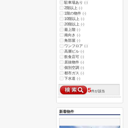
駐車場あり
(-)
2階以上
(-)
1階の物件
(-)
10階以上
(-)
20階以上
(-)
最上階
(-)
南向き
(-)
角部屋
(-)
ワンフロア
(-)
高層ビル
(-)
飲食店可
(-)
居抜物件
(-)
個別空調
(-)
都市ガス
(-)
下水道
(-)
5
件が該当
新着物件