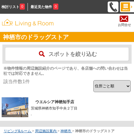
0
0
検討リスト
最近見た物件
お問合せ
神栖市のドラッグストア
スポットを絞り込む
※物件情報の周辺施設紹介のページであり、各店舗への問い合わせは当
社では対応できません。
該当件数
1
件
ウエルシア神栖知手店
茨城県神栖市知手中央２丁目
-
リビング&ルーム
>
周辺施設案内
>
神栖市
>
神栖市のドラッグストア