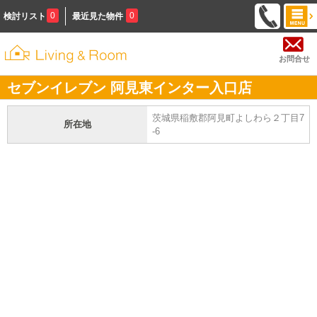
0
0
検討リスト
最近見た物件
お問合せ
セブンイレブン 阿見東インター入口店
茨城県稲敷郡阿見町よしわら２丁目7
所在地
-6