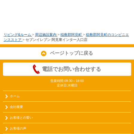
リビング&ルーム
>
周辺施設案内
>
稲敷郡阿見町
>
稲敷郡阿見町のコンビニエ
ンスストア
>
セブンイレブン 阿見東インター入口店
ページトップに戻る
電話でお問い合わせする
営業時間:09:30～18:00
定休日:水曜日
ホーム
会社概要
お客様との誓い
お客様の声