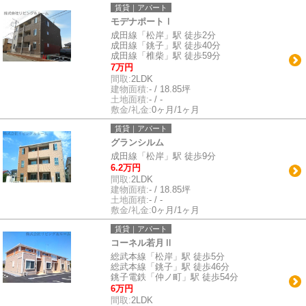
賃貸｜アパート
モデナポートⅠ
成田線「松岸」駅 徒歩2分
成田線「銚子」駅 徒歩40分
成田線「椎柴」駅 徒歩59分
7万円
間取:
2LDK
建物面積:
- / 18.85坪
土地面積:
- / -
敷金/礼金:
0ヶ月/1ヶ月
賃貸｜アパート
グランシルム
成田線「松岸」駅 徒歩9分
6.2万円
間取:
2LDK
建物面積:
- / 18.85坪
土地面積:
- / -
敷金/礼金:
0ヶ月/1ヶ月
賃貸｜アパート
コーネル若月Ⅱ
総武本線「松岸」駅 徒歩5分
総武本線「銚子」駅 徒歩46分
銚子電鉄「仲ノ町」駅 徒歩54分
6万円
間取:
2LDK