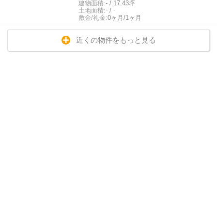
建物面積:
- / 17.43坪
土地面積:
- / -
敷金/礼金:
0ヶ月/1ヶ月
近くの物件をもっと見る