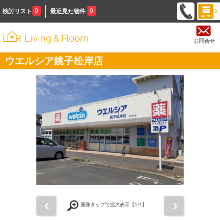
0
0
検討リスト
最近見た物件
お問合せ
ウエルシア銚子松岸店
前
次
画像タップで拡大表示【
1
/1】