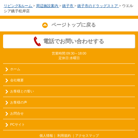
リビング&ルーム
>
周辺施設案内
>
銚子市
>
銚子市のドラッグストア
>
ウエル
シア銚子松岸店
ページトップに戻る
電話でお問い合わせする
営業時間:09:30～18:00
定休日:水曜日
ホーム
会社概要
お客様との誓い
お客様の声
お問合せ
PCサイト
個人情報
｜
利用規約
｜
アクセスマップ