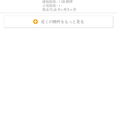
建物面積:
- / 18.85坪
土地面積:
- / -
敷金/礼金:
0ヶ月/1ヶ月
近くの物件をもっと見る