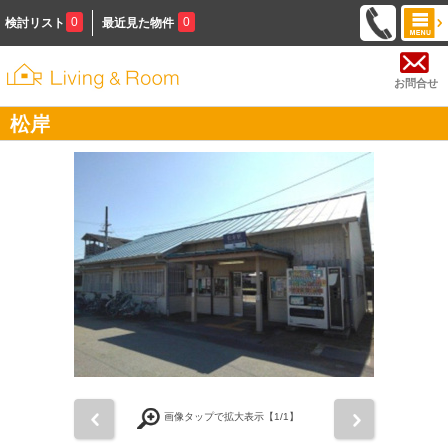
0
0
検討リスト
最近見た物件
お問合せ
松岸
前
次
画像タップで拡大表示【
1
/1】