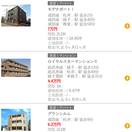
賃貸｜アパート
モデナポートⅠ
成田線「松岸」駅 徒歩2分
成田線「銚子」駅 徒歩40分
成田線「椎柴」駅 徒歩59分
7万円
間取:
2LDK
建物面積:
- / 18.85坪
土地面積:
- / -
敷金/礼金:
0ヶ月/1ヶ月
賃貸｜マンション
ロイヤルスターマンションⅡ
総武本線「銚子」駅 徒歩13分
総武本線「松岸」駅 徒歩49分
銚子電鉄「本銚子」駅 徒歩31分
4.4万円
間取:
1K
建物面積:
- / 8.47坪
土地面積:
- / -
敷金/礼金:
0ヶ月/0ヶ月
賃貸｜アパート
グランシルム
成田線「松岸」駅 徒歩9分
6.2万円
間取:
2LDK