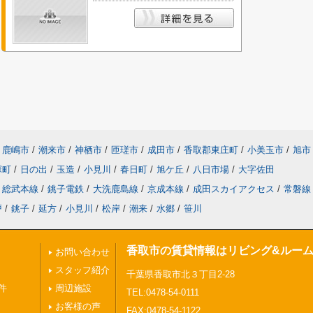
鹿嶋市
/
潮来市
/
神栖市
/
匝瑳市
/
成田市
/
香取郡東庄町
/
小美玉市
/
旭市
塚町
/
日の出
/
玉造
/
小見川
/
春日町
/
旭ケ丘
/
八日市場
/
大字佐田
総武本線
/
銚子電鉄
/
大洗鹿島線
/
京成本線
/
成田スカイアクセス
/
常磐線
戸
/
銚子
/
延方
/
小見川
/
松岸
/
潮来
/
水郷
/
笹川
香取市の賃貸情報はリビング&ルー
お問い合わせ
スタッフ紹介
千葉県香取市北３丁目2-28
件
周辺施設
TEL:0478-54-0111
お客様の声
FAX:0478-54-1122