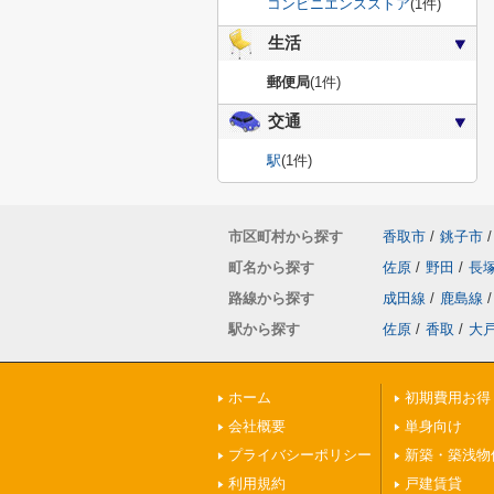
コンビニエンスストア
(1件)
生活
郵便局
(1件)
交通
駅
(1件)
市区町村から探す
香取市
/
銚子市
/
町名から探す
佐原
/
野田
/
長
路線から探す
成田線
/
鹿島線
/
駅から探す
佐原
/
香取
/
大
ホーム
初期費用お得
会社概要
単身向け
プライバシーポリシー
新築・築浅物
利用規約
戸建賃貸