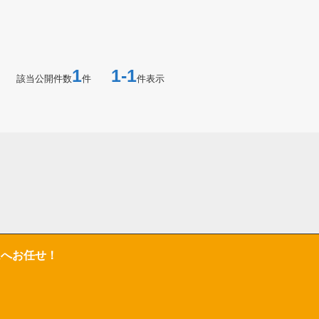
1
1-1
該当公開件数
件
件表示
ムへお任せ！