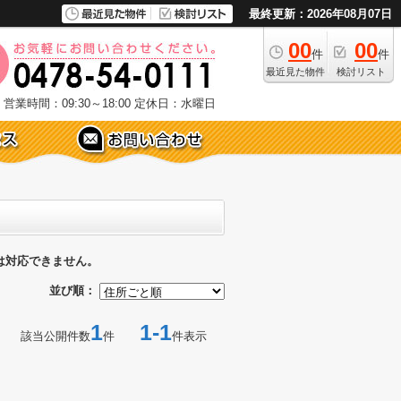
最終更新：2026年08月07日
00
00
件
件
最近見た物件
検討リスト
営業時間：09:30～18:00
定休日：水曜日
は対応できません。
並び順：
1
1-1
該当公開件数
件
件表示