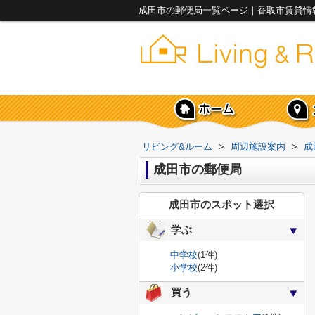
成田市の郵便局一覧ページ｜香取市賃貸情
リビング&ルーム
>
周辺施設案内
>
成
成田市の郵便局
成田市のスポット選択
学ぶ
中学校
(1件)
小学校
(2件)
買う