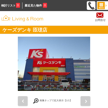
0
0
検討リスト
最近見た物件
お問合せ
ケーズデンキ 匝瑳店
前
次
画像タップで拡大表示【
1
/1】