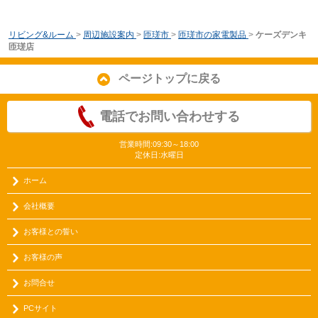
リビング&ルーム
>
周辺施設案内
>
匝瑳市
>
匝瑳市の家電製品
>
ケーズデンキ
匝瑳店
ページトップに戻る
電話でお問い合わせする
営業時間:09:30～18:00
定休日:水曜日
ホーム
会社概要
お客様との誓い
お客様の声
お問合せ
PCサイト