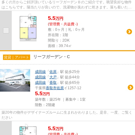
多くの方からご好評頂いているリーフガーデンＢのご紹介です。眺望良好な物件
はこちらです。陽当たりが良いので、洗濯物が臭わずに乾きます。落ち着いた街
並みが魅力のアパートはこち...
5.5
万
円
(管理費・共益費 -)
敷：0ヶ月｜礼：0ヶ月
所在階：1階
間取り：2DK
面積：39.74㎡
リーフガーデン・C
賃貸｜アパート
成田線
「
佐原
」駅 徒歩25分
成田線
「
大戸
」駅 徒歩44分
成田線
「
香取
」駅 徒歩65分
千葉県
香取市
佐原
イ1257-12
5.5
万円
築年数：築25年 ｜募集中：
1室
階数：2階建
築20年の物件がデザイナーズルームに生まれかわりました。是非、一度、ご覧く
ださい
5.5
万
円
(管理費・共益費 -)