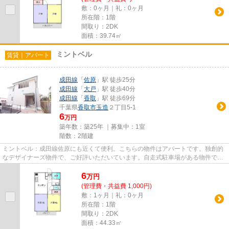
敷：0ヶ月｜礼：0ヶ月
所在階：1階
間取り：2DK
面積：39.74㎡
ミントベル
賃貸｜アパート
成田線
「
佐原
」駅 徒歩25分
成田線
「
大戸
」駅 徒歩40分
成田線
「
香取
」駅 徒歩69分
千葉県
香取市
玉造
２丁目5-1
6
万円
築年数：築25年 ｜募集中：
1室
階数：2階建
ミントベル：成田線佐原にも近くて便利。こちらの物件はアパートです。独創的
なデザイナーズ物件で、ご好評いただいています。自走式駐車場がある物件で
す。できるだけ早めに不動産情...
6
万
円
(管理費・共益費 1,000円)
敷：1ヶ月｜礼：0ヶ月
所在階：1階
間取り：2DK
面積：44.33㎡