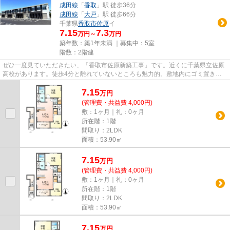
成田線
「
香取
」駅 徒歩36分
成田線
「
大戸
」駅 徒歩66分
千葉県
香取市
佐原
イ
7.15
7.3
万円～
万円
築年数：築1年未満 ｜募集中：
5室
階数：2階建
ぜひ一度見ていただきたい、「香取市佐原新築工事」です。近くに千葉県立佐原
高校があります。徒歩4分と離れていないところも魅力的。敷地内にゴミ置き場
を備えているので敷地外に出る...
7.15
万
円
(管理費・共益費 4,000円)
敷：1ヶ月｜礼：0ヶ月
所在階：1階
間取り：2LDK
面積：53.90㎡
7.15
万
円
(管理費・共益費 4,000円)
敷：1ヶ月｜礼：0ヶ月
所在階：1階
間取り：2LDK
面積：53.90㎡
7.15
万
円