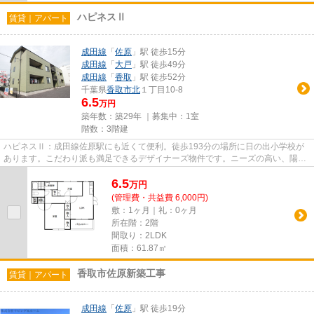
ハピネスⅡ
賃貸｜アパート
成田線
「
佐原
」駅 徒歩15分
成田線
「
大戸
」駅 徒歩49分
成田線
「
香取
」駅 徒歩52分
千葉県
香取市
北
１丁目10-8
6.5
万円
築年数：築29年 ｜募集中：
1室
階数：3階建
ハピネスⅡ：成田線佐原駅にも近くて便利。徒歩193分の場所に日の出小学校が
あります。こだわり派も満足できるデザイナーズ物件です。ニーズの高い、陽当
たり環境良好な物件です。つい...
6.5
万
円
(管理費・共益費 6,000円)
敷：1ヶ月｜礼：0ヶ月
所在階：2階
間取り：2LDK
面積：61.87㎡
香取市佐原新築工事
賃貸｜アパート
成田線
「
佐原
」駅 徒歩19分