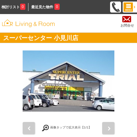
0
0
検討リスト
最近見た物件
お問合せ
スーパーセンター 小見川店
前
次
画像タップで拡大表示【
1
/1】