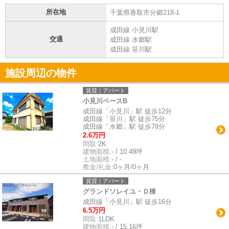
所在地
千葉県香取市分郷218-1
成田線 小見川駅
交通
成田線 水郷駅
成田線 笹川駅
施設周辺の物件
賃貸｜アパート
小見川ベースB
成田線「小見川」駅 徒歩12分
成田線「笹川」駅 徒歩75分
成田線「水郷」駅 徒歩78分
2.6万円
間取:
2K
建物面積:
- / 10.49坪
土地面積:
- / -
敷金/礼金:
0ヶ月/0ヶ月
賃貸｜アパート
グランドソレイユ・Ｄ棟
成田線「小見川」駅 徒歩16分
6.5万円
間取:
1LDK
建物面積:
- / 15.16坪