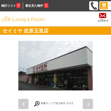
0
0
検討リスト
最近見た物件
お問合せ
セイミヤ 佐原玉造店
前
次
画像タップで拡大表示【
1
/1】