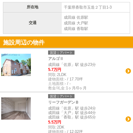
所在地
千葉県香取市玉造２丁目1-3
成田線 佐原駅
交通
成田線 大戸駅
成田線 香取駅
施設周辺の物件
賃貸｜アパート
アルゴⅡ
成田線「佐原」駅 徒歩23分
5.7万円
間取:
2LDK
建物面積:
- / 17.70坪
土地面積:
- / -
敷金/礼金:
1ヶ月/0ヶ月
賃貸｜アパート
リーフガーデンＢ
成田線「佐原」駅 徒歩24分
成田線「大戸」駅 徒歩44分
成田線「香取」駅 徒歩65分
5.5万円
間取:
2DK
建物面積:
- / 12.02坪