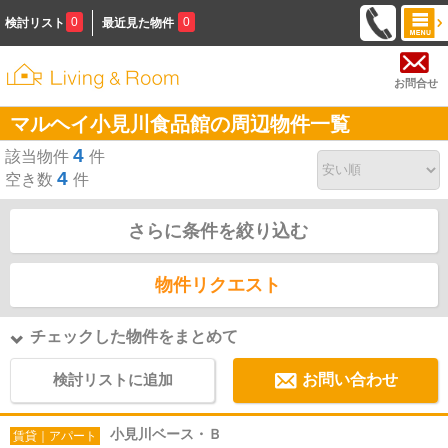
0
0
検討リスト
最近見た物件
お問合せ
マルヘイ小見川食品館の周辺物件一覧
4
該当物件
件
4
空き数
件
さらに条件を絞り込む
物件リクエスト
チェックした物件をまとめて
検討リストに追加
お問い合わせ
小見川ベース・Ｂ
賃貸｜アパート