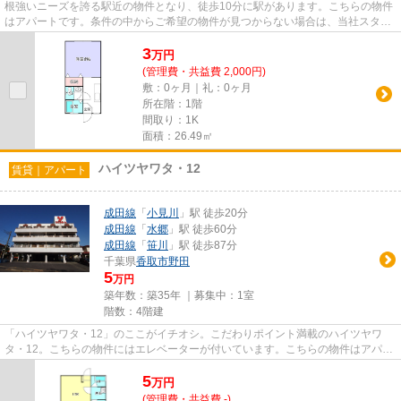
根強いニーズを誇る駅近の物件となり、徒歩10分に駅があります。こちらの物件
はアパートです。条件の中からご希望の物件が見つからない場合は、当社スタッ
フまでお気軽にお尋ねくださ...
3
万
円
(管理費・共益費 2,000円)
敷：0ヶ月｜礼：0ヶ月
所在階：1階
間取り：1K
面積：26.49㎡
ハイツヤワタ・12
賃貸｜アパート
成田線
「
小見川
」駅 徒歩20分
成田線
「
水郷
」駅 徒歩60分
成田線
「
笹川
」駅 徒歩87分
千葉県
香取市
野田
5
万円
築年数：築35年 ｜募集中：
1室
階数：4階建
「ハイツヤワタ・12」のここがイチオシ。こだわりポイント満載のハイツヤワ
タ・12。こちらの物件にはエレベーターが付いています。こちらの物件はアパー
トです。できるだけ早めに不動...
5
万
円
(管理費・共益費 -)