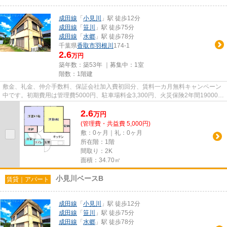
成田線
「
小見川
」駅 徒歩12分
成田線
「
笹川
」駅 徒歩75分
成田線
「
水郷
」駅 徒歩78分
千葉県
香取市
羽根川
174-1
2.6
万円
築年数：築53年 ｜募集中：
1室
階数：1階建
敷金、礼金、仲介手数料、保証会社加入費初回分、賃料一カ月無料キャンペーン
中です。初期費用は管理費5000円、駐車場料金3,300円、火災保険2年間19000円
です。毎年保証継続料金13000...
2.6
万
円
(管理費・共益費 5,000円)
敷：0ヶ月｜礼：0ヶ月
所在階：1階
間取り：2K
面積：34.70㎡
小見川ベースB
賃貸｜アパート
成田線
「
小見川
」駅 徒歩12分
成田線
「
笹川
」駅 徒歩75分
成田線
「
水郷
」駅 徒歩78分