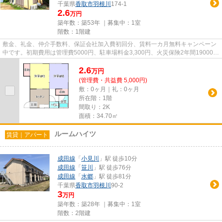
千葉県
香取市
羽根川
174-1
2.6
万円
築年数：築53年 ｜募集中：
1室
階数：1階建
敷金、礼金、仲介手数料、保証会社加入費初回分、賃料一カ月無料キャンペーン
中です。初期費用は管理費5000円、駐車場料金3,300円、火災保険2年間19000円
です。毎年保証継続料金13000...
2.6
万
円
(管理費・共益費 5,000円)
敷：0ヶ月｜礼：0ヶ月
所在階：1階
間取り：2K
面積：34.70㎡
ルームハイツ
賃貸｜アパート
成田線
「
小見川
」駅 徒歩10分
成田線
「
笹川
」駅 徒歩76分
成田線
「
水郷
」駅 徒歩81分
千葉県
香取市
羽根川
90-2
3
万円
築年数：築28年 ｜募集中：
1室
階数：2階建