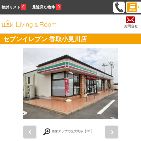
0
0
検討リスト
最近見た物件
お問合せ
セブンイレブン 香取小見川店
前
次
画像タップで拡大表示【
1
/1】