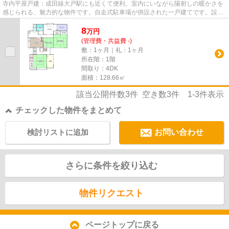
寺内平屋戸建：成田線大戸駅にも近くて便利。室内にいながら陽射しの暖かさを
感じられる、魅力的な物件です。自走式駐車場が併設された一戸建てです。設備
も間取りも申し分の無い、快...
8
万
円
(管理費・共益費 -)
敷：1ヶ月｜礼：1ヶ月
所在階：1階
間取り：4DK
面積：128.66㎡
該当公開件数
3
件 空き数
3
件
1-3
件表示
チェックした物件をまとめて
検討リストに追加
お問い合わせ
さらに条件を絞り込む
物件リクエスト
ページトップに戻る