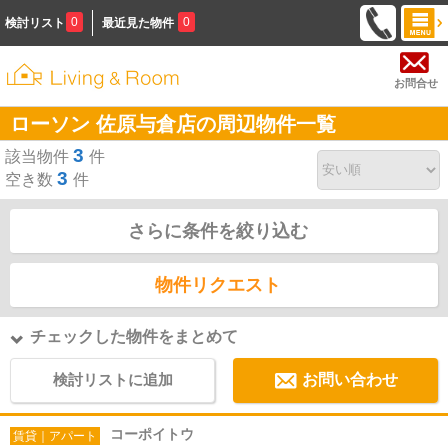
0
0
検討リスト
最近見た物件
お問合せ
ローソン 佐原与倉店の周辺物件一覧
3
該当物件
件
3
空き数
件
さらに条件を絞り込む
物件リクエスト
チェックした物件をまとめて
検討リストに追加
お問い合わせ
コーポイトウ
賃貸｜アパート