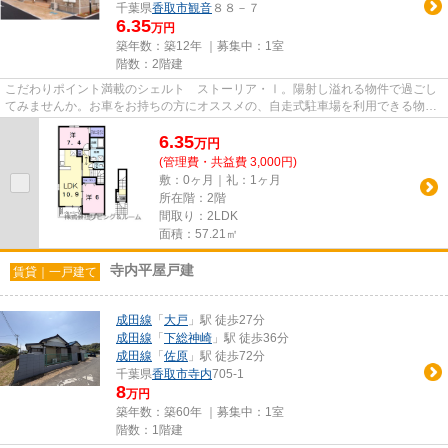
千葉県
香取市
観音
８８－７
6.35
万円
築年数：築12年 ｜募集中：
1室
階数：2階建
こだわりポイント満載のシェルト ストーリア・Ⅰ。陽射し溢れる物件で過ごし
てみませんか。お車をお持ちの方にオススメの、自走式駐車場を利用できる物件
です。こちらの物件は築9年で...
6.35
万
円
(管理費・共益費 3,000円)
敷：0ヶ月｜礼：1ヶ月
所在階：2階
間取り：2LDK
面積：57.21㎡
寺内平屋戸建
賃貸｜一戸建て
成田線
「
大戸
」駅 徒歩27分
成田線
「
下総神崎
」駅 徒歩36分
成田線
「
佐原
」駅 徒歩72分
千葉県
香取市
寺内
705-1
8
万円
築年数：築60年 ｜募集中：
1室
階数：1階建