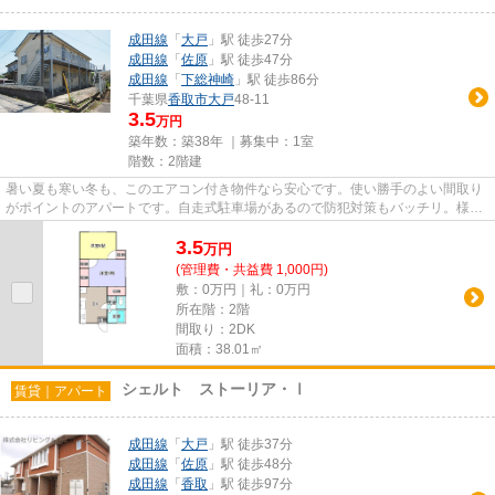
成田線
「
大戸
」駅 徒歩27分
成田線
「
佐原
」駅 徒歩47分
成田線
「
下総神崎
」駅 徒歩86分
千葉県
香取市
大戸
48-11
3.5
万円
築年数：築38年 ｜募集中：
1室
階数：2階建
暑い夏も寒い冬も、このエアコン付き物件なら安心です。使い勝手のよい間取り
がポイントのアパートです。自走式駐車場があるので防犯対策もバッチリ。様々
な条件の中でもニーズの高い...
3.5
万
円
(管理費・共益費 1,000円)
敷：0万円｜礼：0万円
所在階：2階
間取り：2DK
面積：38.01㎡
シェルト ストーリア・Ⅰ
賃貸｜アパート
成田線
「
大戸
」駅 徒歩37分
成田線
「
佐原
」駅 徒歩48分
成田線
「
香取
」駅 徒歩97分