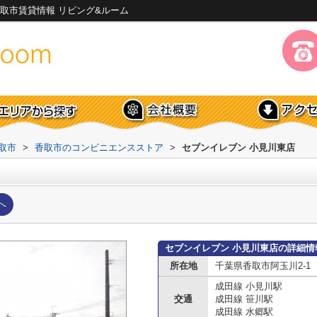
取市賃貸情報 リビング&ルーム
取市
>
香取市のコンビニエンスストア
>
セブンイレブン 小見川東店
へ
セブンイレブン 小見川東店の詳細情
所在地
千葉県香取市阿玉川2-1
成田線 小見川駅
交通
成田線 笹川駅
成田線 水郷駅