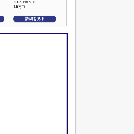
4LDK/165.50㎡
15
万円
-
詳細を見る