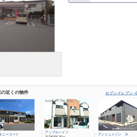
店の近くの物件
セブンイレブン 
アップルハイツ
モニーコート
アンジュメゾン Ⅲ
2LDK/56.30㎡