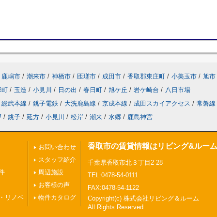
鹿嶋市
/
潮来市
/
神栖市
/
匝瑳市
/
成田市
/
香取郡東庄町
/
小美玉市
/
旭市
塚町
/
玉造
/
小見川
/
日の出
/
春日町
/
旭ケ丘
/
岩ケ崎台
/
八日市場
総武本線
/
銚子電鉄
/
大洗鹿島線
/
京成本線
/
成田スカイアクセス
/
常磐線
戸
/
銚子
/
延方
/
小見川
/
松岸
/
潮来
/
水郷
/
鹿島神宮
香取市の賃貸情報はリビング&ルー
お問い合わせ
スタッフ紹介
千葉県香取市北３丁目2-28
件
周辺施設
TEL:0478-54-0111
お客様の声
FAX:0478-54-1122
・リノベ
物件カタログ
Copyright(c) 株式会社リビング＆ルーム
All Rights Reserved.