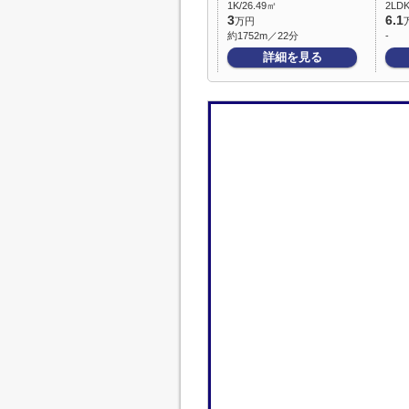
1K/26.49㎡
2LDK
3
6.1
万円
約1752m／22分
-
詳細を見る